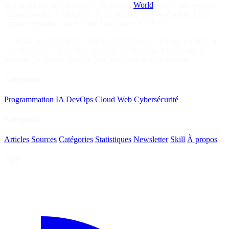
ne s'arrête pas aux frontières : la section
World
agrège des sources
internationales — blogs IA, PHP, sécurité, et bien d'autres. Deux
espaces séparés, chacun avec son propre flux RSS.
C'est une sélection perso, pas un annuaire. Flux n'a pas vocation à
tout référencer : je ne peux pas et je ne veux pas tout ajouter. Il
manque forcément plein de gens très bien, et c'est normal.
Catégories
Programmation
IA
DevOps
Cloud
Web
Cybersécurité
Navigation
Articles
Sources
Catégories
Statistiques
Newsletter
Skill
À propos
Flux