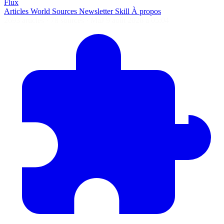
Flux
Articles
World
Sources
Newsletter
Skill
À propos
2693 articles
·
78 sources
·
MàJ 9 août 2026 à 05:04