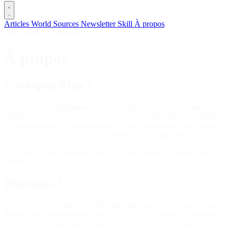
Articles
World
Sources
Newsletter
Skill
À propos
2693 articles
·
78 sources
À propos
C'est quoi Flux ?
Flux, c'est mon agrégateur perso de veille techno. Un truc tout
simple pour suivre des blogs, des podcasts et des chaînes YouTube
— francophones et internationales — que j'aime bien, sans passer
par les réseaux sociaux et leur recommandation algorithmique.
Je le mets à dispo publiquement, si ça peut servir à d'autres, tant
mieux.
Pourquoi ?
J'avais envie de sortir de la bulle algorithmique des réseaux sociaux.
Revenir aux fondamentaux : des flux RSS, des blogs, des podcasts,
des vidéos, des gens qui prennent le temps de créer du contenu.