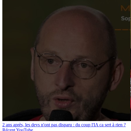
2 ans après, les devs n'ont pas disparu : du coup l'IA ca sert à rien ?
Récent
YouTube