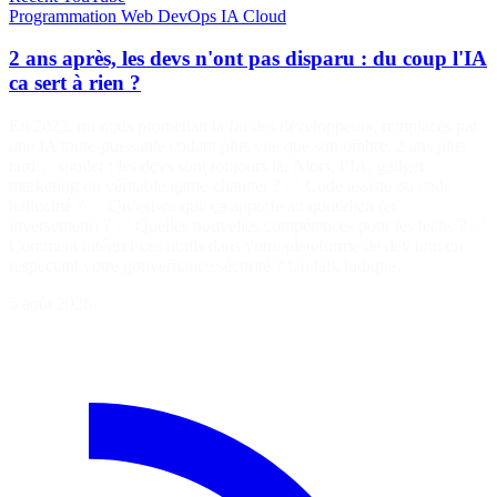
Programmation
Web
DevOps
IA
Cloud
2 ans après, les devs n'ont pas disparu : du coup l'IA
ca sert à rien ?
En 2023, on nous promettait la fin des développeurs, remplacés par
une IA toute-puissante codant plus vite que son ombre. 2 ans plus
tard… spoiler : les devs sont toujours là. Alors, l’IA, gadget
marketing ou véritable game-changer ? ✅ Code assisté ou code
halluciné ? ✅ Qu’est-ce que ça apporte au quotidien (et
inversement) ? ✅ Quelles nouvelles compétences pour les techs ? ✅
Comment intégrer ces outils dans votre plateforme de dev tout en
respectant votre gouvernance sécurité ? Un talk ludique…
5 août 2026