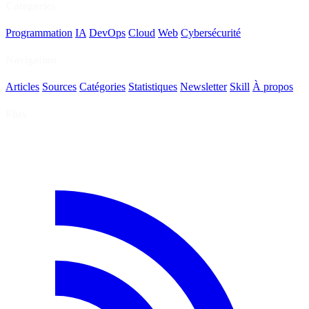
Catégories
Programmation
IA
DevOps
Cloud
Web
Cybersécurité
Navigation
Articles
Sources
Catégories
Statistiques
Newsletter
Skill
À propos
Flux