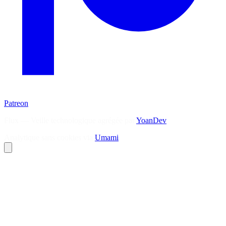
Patreon
Flux — Veille technologique agrégée par
YoanDev
Analytique sans cookies via
Umami