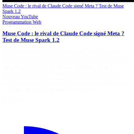
Muse Code : le rival de Claude Code signé Meta ? Test de Muse
Spark 1.2
Nouveau
YouTube
Programmation
Web
Muse Code : le rival de Claude Code signé Meta ?
Test de Muse Spark 1.2
Meta vient de lancer Muse Code, son nouvel agent IA pour le
développement, propulsé par Muse Spark 1.2. Peut-il réellement
concurrencer Claude Code, OpenAI Codex ou Gemini CLI ? Dans
cette vidéo, je teste Muse Code sur un véritable projet de
développement afin d’évaluer ses capacités : compréhension du
code, génération de fonctionnalités, modification de plusieurs
fichiers, utilisation du terminal et qualité des résultats. Muse Code
peut-il devenir une vraie alternative aux agents de…
6 août 2026