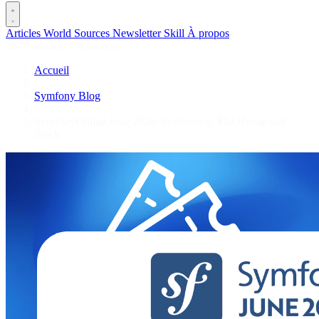
Articles
World
Sources
Newsletter
Skill
À propos
2675 articles
·
78 sources
Accueil
/
Symfony Blog
/
SymfonyOnline June 2026: Symfony 8: The Hexagonal
Track