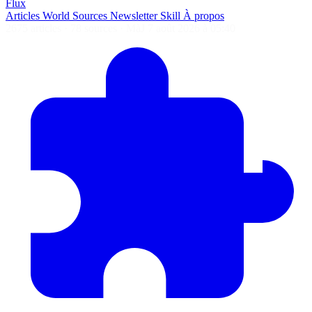
Flux
Articles
World
Sources
Newsletter
Skill
À propos
2675 articles
·
78 sources
·
MàJ 7 août 2026 à 05:40