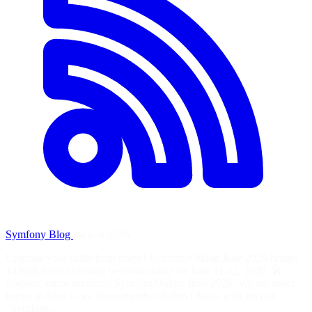
Symfony Blog
·
4 juin 2026
Upgrade your skills from home! SymfonyOnline June 2026 brings
13 high-level technical sessions online on June 11-12, 2026. 🎤
Speaker announcement! SymfonyOnline June 2026: We are super
happy to have Core Team member Robin Chalas with his talk
"Symfony…