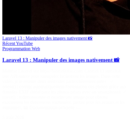
Laravel 13 : Manipuler des images nativement 📸
Récent
YouTube
Programmation
Web
Laravel 13 : Manipuler des images nativement 📸
Maîtrise Laravel sur https://laraveljutsu.com/ Laravel 13 introduit
une API native pour manipuler facilement les images. Dans cette
vidéo, je te montre deux méthodes particulièrement utiles : ✅
orient() : corrige automatiquement l'orientation des photos grâce aux
données EXIF (idéal pour les photos prises avec un smartphone). ✅
cover() : redimensionne et recadre une image pour obtenir
exactement les dimensions souhaitées, parfait pour les avatars et les
miniatures. 📖 Documentation officielle :…
5 août 2026