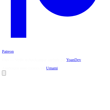
Patreon
Flux — Veille technologique agrégée par
YoanDev
Analytique sans cookies via
Umami