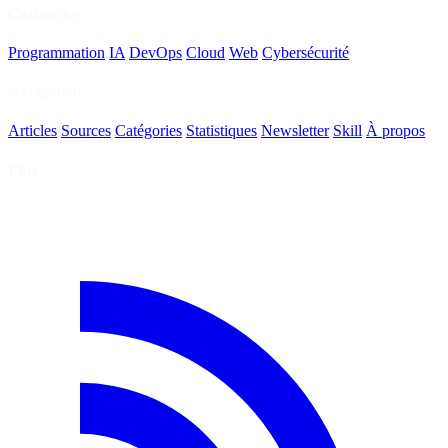
Catégories
Programmation
IA
DevOps
Cloud
Web
Cybersécurité
Navigation
Articles
Sources
Catégories
Statistiques
Newsletter
Skill
À propos
Flux