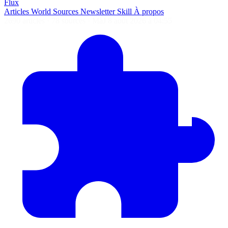
Flux
Articles
World
Sources
Newsletter
Skill
À propos
2690 articles
·
78 sources
·
MàJ 8 août 2026 à 04:55