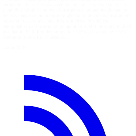
permet de créer des vidéos avec du code en s'appuyant sur React.
L'intérêt est double : on peut construire des animations de manière
précise, mais aussi automatiser la génération de vidéos puisque tout
repose sur des composants, des propriétés et des fichiers
manipulables par un script ou un agent IA. 00:00 Introduction 00:39
Installation 02:38 Première animation 13:56 Les séquences 15:27
Remotion Studio 16:40 Séries &…
7 août 2026