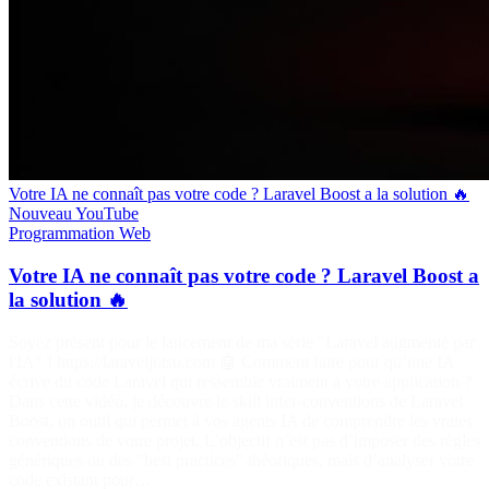
Votre IA ne connaît pas votre code ? Laravel Boost a la solution 🔥
Nouveau
YouTube
Programmation
Web
Votre IA ne connaît pas votre code ? Laravel Boost a
la solution 🔥
Soyez présent pour le lancement de ma série "Laravel augmenté par
l'IA" ! https://laraveljutsu.com 🤖 Comment faire pour qu’une IA
écrive du code Laravel qui ressemble vraiment à votre application ?
Dans cette vidéo, je découvre le skill infer-conventions de Laravel
Boost, un outil qui permet à vos agents IA de comprendre les vraies
conventions de votre projet. L’objectif n’est pas d’imposer des règles
génériques ou des "best practices" théoriques, mais d’analyser votre
code existant pour…