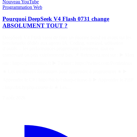
Nouveau
YouTube
Programmation
Web
Pourquoi DeepSeek V4 Flash 0731 change
ABSOLUMENT TOUT ?
DeepSeek V4 Flash vient de faire un énorme bond en avant sur les
benchmarks dédiés aux agents IA. Coding, terminal, utilisation
d’outils… les performances progressent fortement, tout en
conservant un prix extrêmement bas. 📌 Retrouvez moi sur : ▶️ Mon
site : https://pentiminax.fr ▶️ Twitter : https://twitter.com/Pentiminax
★ Les meilleures formations pour apprendre à programmer ★ ▶️
Apprendre le C# : http://bit.ly/csharp-course-fr ▶️ Apprendre le PHP
: http://bit.ly/php-course-fr ★ Les…
7 août 2026