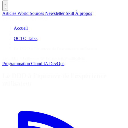
Articles
World
Sources
Newsletter
Skill
À propos
2690 articles
·
78 sources
Accueil
/
OCTO Talks
/
Le DDD à l'épreuve de l'expérience utilisateur
Le DDD à l'épreuve de l'expérience utilisateur
Programmation
Cloud
IA
DevOps
Le DDD à l'épreuve de l'expérience
utilisateur