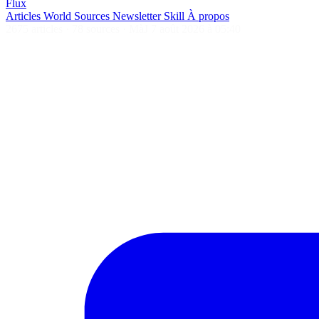
Flux
Articles
World
Sources
Newsletter
Skill
À propos
2675 articles
·
78 sources
·
MàJ 7 août 2026 à 05:40