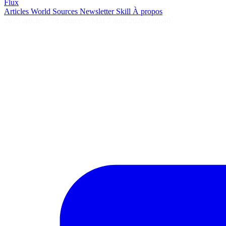
Flux
Articles
World
Sources
Newsletter
Skill
À propos
2675 articles
·
78 sources
·
MàJ 7 août 2026 à 05:40