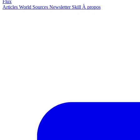
Flux
Articles
World
Sources
Newsletter
Skill
À propos
2675 articles
·
78 sources
·
MàJ 7 août 2026 à 05:40