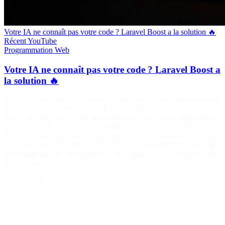
Votre IA ne connaît pas votre code ? Laravel Boost a la solution 🔥
Récent
YouTube
Programmation
Web
Votre IA ne connaît pas votre code ? Laravel Boost a
la solution 🔥
Soyez présent pour le lancement de ma série "Laravel augmenté par
l'IA" ! https://laraveljutsu.com 🤖 Comment faire pour qu’une IA
écrive du code Laravel qui ressemble vraiment à votre application ?
Dans cette vidéo, je découvre le skill infer-conventions de Laravel
Boost, un outil qui permet à vos agents IA de comprendre les vraies
conventions de votre projet. L’objectif n’est pas d’imposer des règles
génériques ou des "best practices" théoriques, mais d’analyser votre
code existant pour…
7 août 2026