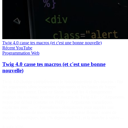
Twig 4.0 casse tes macros (et c'est une bonne nouvelle)
Récent
YouTube
Programmation
Web
Twig 4.0 casse tes macros (et c'est une bonne
nouvelle)
Twig 4.0 change complètement le fonctionnement des macros : fini
les arguments silencieusement optionnels et les fautes de frappe
avalées sans erreur. Dans ce Short, on voit les 4 changements
majeurs du nouveau système de macros de Twig 4.0 : ✅ Arguments
requis par défaut (comme en PHP) ✅ Arguments variadiques
explicites avec ... ✅ Parenthèses obligatoires pour appeler une
macro ✅ Noms de macros sensibles à la casse Bonus : noms de
macros dynamiques, tag {% deprecated %}, et la marche à suivre…
8 août 2026