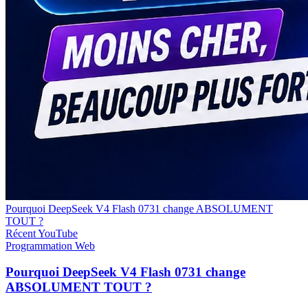
Pourquoi DeepSeek V4 Flash 0731 change ABSOLUMENT
TOUT ?
Récent
YouTube
Programmation
Web
Pourquoi DeepSeek V4 Flash 0731 change
ABSOLUMENT TOUT ?