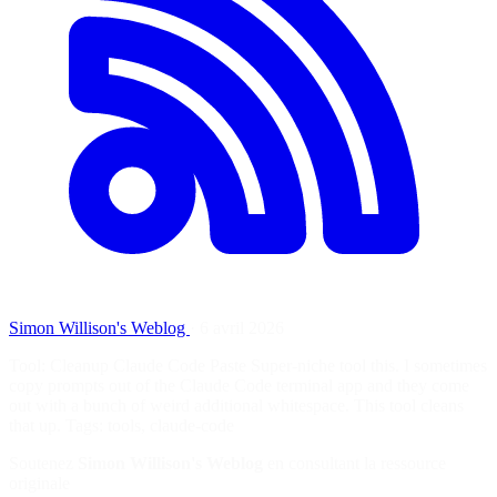
Simon Willison's Weblog
·
6 avril 2026
Tool: Cleanup Claude Code Paste Super-niche tool this. I sometimes
copy prompts out of the Claude Code terminal app and they come
out with a bunch of weird additional whitespace. This tool cleans
that up. Tags: tools, claude-code
Soutenez
Simon Willison's Weblog
en consultant la ressource
originale