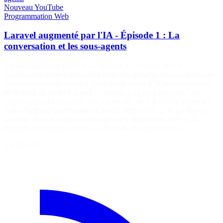
Nouveau
YouTube
Programmation
Web
Laravel augmenté par l'IA - Épisode 1 : La
conversation et les sous-agents
Laravel augmenté par l'IA — Épisode 1 : Comprendre la
conversation et les sous-agents Dans cet épisode, on pose les bases :
comment un outil comme Claude Code (dans VSCode) comprend
réellement un projet Laravel, et pourquoi ce n'est pas juste "un
chatbot qui écrit du code". On y parle de : 🔹 CLAUDE.md et les
règles de projet (conventions Laravel, Pint, Pest…) 🔹 Le dossier
.ai/rules/ pour des règles spécifiques (ex: migrations.md) 🔹 La
mémoire persistante entre les conversations (préférences,…
9 août 2026