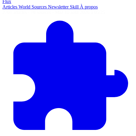
Flux
Articles
World
Sources
Newsletter
Skill
À propos
2701 articles
·
78 sources
·
MàJ 10 août 2026 à 05:25