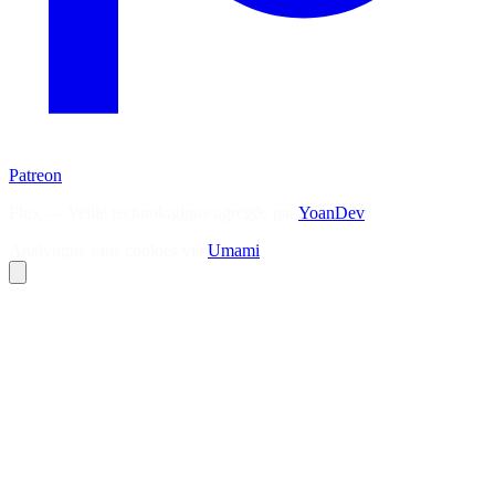
Patreon
Flux — Veille technologique agrégée par
YoanDev
Analytique sans cookies via
Umami