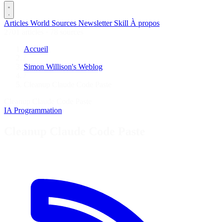
Articles
World
Sources
Newsletter
Skill
À propos
2701 articles
·
78 sources
Accueil
/
Simon Willison's Weblog
/
Cleanup Claude Code Paste
Cleanup Claude Code Paste
IA
Programmation
Cleanup Claude Code Paste