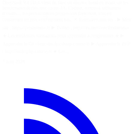
DeepSeek V4 Flash vient de faire un énorme bond en avant sur les
benchmarks dédiés aux agents IA. Coding, terminal, utilisation
d’outils… les performances progressent fortement, tout en
conservant un prix extrêmement bas. 📌 Retrouvez moi sur : ▶️ Mon
site : https://pentiminax.fr ▶️ Twitter : https://twitter.com/Pentiminax
★ Les meilleures formations pour apprendre à programmer ★ ▶️
Apprendre le C# : http://bit.ly/csharp-course-fr ▶️ Apprendre le PHP
: http://bit.ly/php-course-fr ★ Les…
7 août 2026