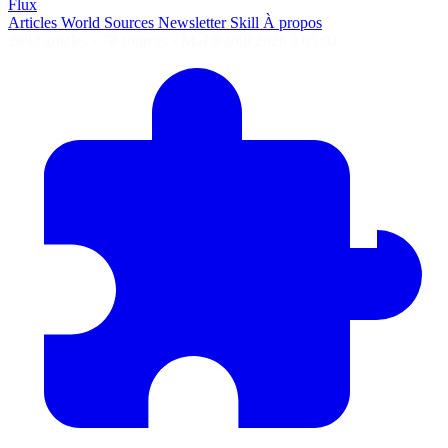
Flux
Articles
World
Sources
Newsletter
Skill
À propos
2693 articles
·
78 sources
·
MàJ 9 août 2026 à 05:04