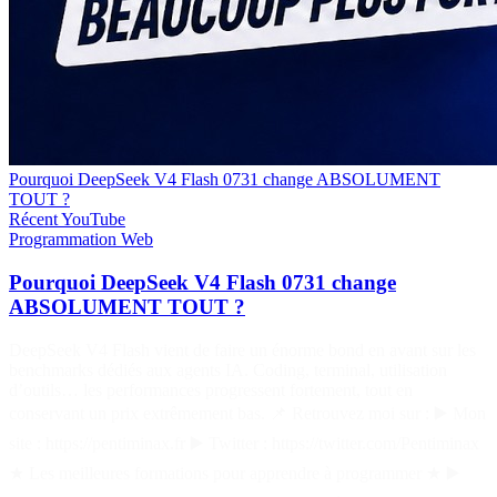
Pourquoi DeepSeek V4 Flash 0731 change ABSOLUMENT
TOUT ?
Récent
YouTube
Programmation
Web
Pourquoi DeepSeek V4 Flash 0731 change
ABSOLUMENT TOUT ?
DeepSeek V4 Flash vient de faire un énorme bond en avant sur les
benchmarks dédiés aux agents IA. Coding, terminal, utilisation
d’outils… les performances progressent fortement, tout en
conservant un prix extrêmement bas. 📌 Retrouvez moi sur : ▶️ Mon
site : https://pentiminax.fr ▶️ Twitter : https://twitter.com/Pentiminax
★ Les meilleures formations pour apprendre à programmer ★ ▶️