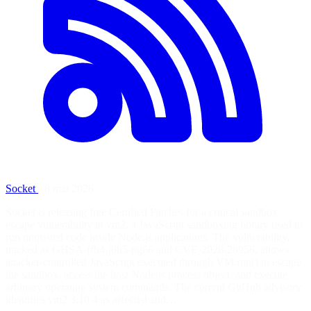
Socket
·
8 mai 2026
Socket is releasing free Certified Patches for a critical sandbox
escape vulnerability in vm2, a JavaScript sandboxing library used to
run untrusted code inside Node.js applications. The vulnerability,
tracked as GHSA-ffh4-j6h5-pg66 and CVE-2026-26956, allows
attacker-controlled JavaScript executed through VM.run() to escape
the sandbox, access the host Node.js process object, and execute
arbitrary operating system commands. The current GitHub advisory
identifies vm2 3.10.4 as affected and…