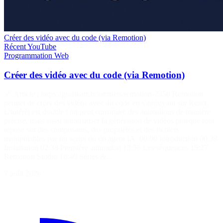
Créer des vidéo avec du code (via Remotion)
Récent
YouTube
Programmation
Web
Créer des vidéo avec du code (via Remotion)
🔗 Article : https://grafikart.fr/tutoriels/remotion-2350 Remotion
permet de créer des vidéos avec du code en s'appuyant sur React.
L'intérêt est double : on peut construire des animations de manière
précise, mais aussi automatiser la génération de vidéos puisque tout
repose sur des composants, des propriétés et des fichiers
manipulables par un script ou un agent IA. 00:00 Introduction 00:39
Installation 02:38 Première animation 13:56 Les séquences 15:27
Remotion Studio 16:40 Séries &…
7 août 2026