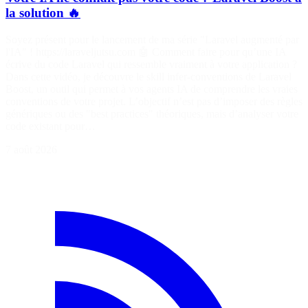
la solution 🔥
Soyez présent pour le lancement de ma série "Laravel augmenté par
l'IA" ! https://laraveljutsu.com 🤖 Comment faire pour qu’une IA
écrive du code Laravel qui ressemble vraiment à votre application ?
Dans cette vidéo, je découvre le skill infer-conventions de Laravel
Boost, un outil qui permet à vos agents IA de comprendre les vraies
conventions de votre projet. L’objectif n’est pas d’imposer des règles
génériques ou des "best practices" théoriques, mais d’analyser votre
code existant pour…
7 août 2026