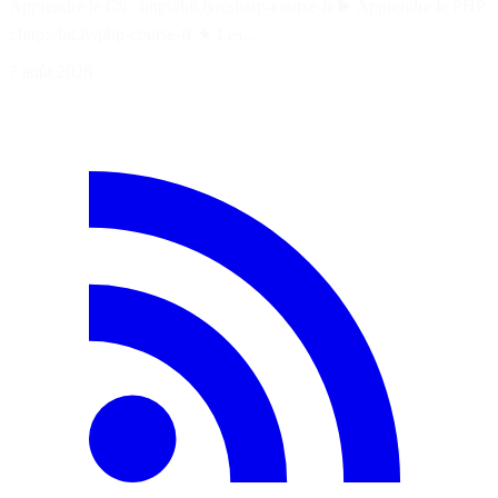
Apprendre le C# : http://bit.ly/csharp-course-fr ▶️ Apprendre le PHP
: http://bit.ly/php-course-fr ★ Les…
7 août 2026