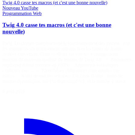
Twig 4.0 casse tes macros (et c'est une bonne nouvelle)
Nouveau
YouTube
Programmation
Web
Twig 4.0 casse tes macros (et c'est une bonne
nouvelle)
Twig 4.0 change complètement le fonctionnement des macros : fini
les arguments silencieusement optionnels et les fautes de frappe
avalées sans erreur. Dans ce Short, on voit les 4 changements
majeurs du nouveau système de macros de Twig 4.0 : ✅ Arguments
requis par défaut (comme en PHP) ✅ Arguments variadiques
explicites avec ... ✅ Parenthèses obligatoires pour appeler une
macro ✅ Noms de macros sensibles à la casse Bonus : noms de
macros dynamiques, tag {% deprecated %}, et la marche à suivre…
8 août 2026