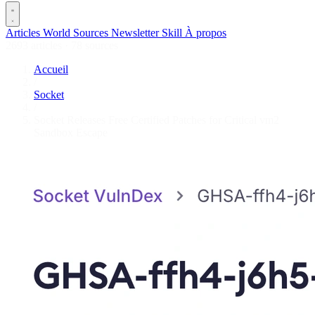
Articles
World
Sources
Newsletter
Skill
À propos
2693 articles
·
78 sources
Accueil
/
Socket
/
Socket Releases Free Certified Patches for Critical vm2
Sandbox Escape