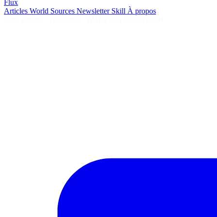
Flux
Articles
World
Sources
Newsletter
Skill
À propos
2693 articles
·
78 sources
·
MàJ 9 août 2026 à 05:04