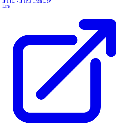
IFTTD - If This Then Dev
Lire