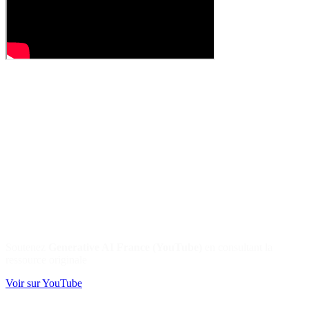
Soutenez
Generative AI France (YouTube)
en consultant la
ressource originale
Voir sur YouTube