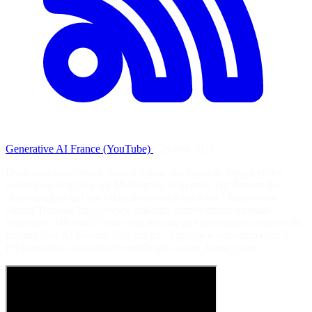
Generative AI France (YouTube)
·
29 mai 2026
Dans cette conférence, Simon donne des bases de design et des
techniques avancées sur Midjourney pour créer rapidement des
slides uniques qui vous démarqueront à coup sûr ! Intervenant :
Simon Timssale https://www.linkedin.com/in/simon-timssale-
bourrioux-746a1aa5/ Pour vous inscrire aux prochaines sessions du
meetup Gen AI Nantes, c'est par ici : https://www.meetup.com/fr-
FR/generative-ai-nantes/?eventOrigin=event_home_page