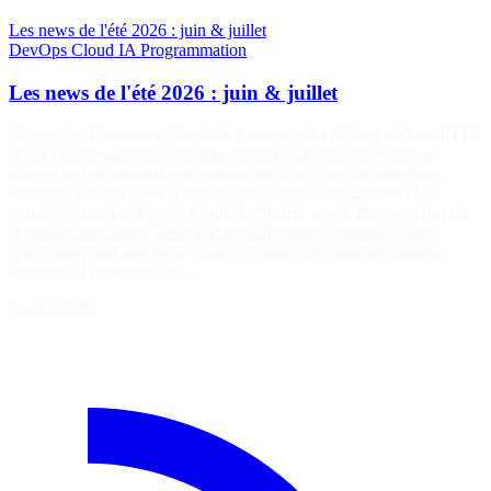
Les news de l'été 2026 : juin & juillet
DevOps
Cloud
IA
Programmation
Les news de l'été 2026 : juin & juillet
Ganapathy Kumar sur Unsplash Et nous voici déjà au milieu de l’été
et j’ai l’impression qu’il est interminable. Les canicules qui se
suivent ont eu raison de ma production d’articles sur mon blog.
Pourtant, j’ai des idées d’articles que je publierai sûrement à la
rentrée. Que s’est-il passé depuis le Breizhcamp ? J’ai pu assister à
la conférence Sunny Tech à Montpellier pour la première fois.
L’occasion était trop belle : Mon fils ainé effectuait son stage de
seconde à l’université de…
5 août 2026