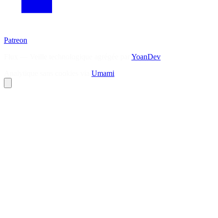
Patreon
Flux — Veille technologique agrégée par
YoanDev
Analytique sans cookies via
Umami