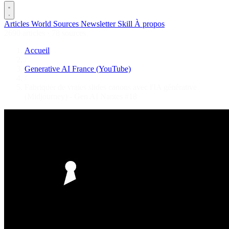
Articles
World
Sources
Newsletter
Skill
À propos
2690 articles
·
78 sources
Accueil
/
Generative AI France (YouTube)
/
Fabriquer de vraies slides canons avec l'IA générative
(Midjourney) - Gen AI Nantes #18