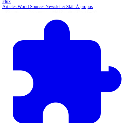
Flux
Articles
World
Sources
Newsletter
Skill
À propos
2690 articles
·
78 sources
·
MàJ 8 août 2026 à 04:55