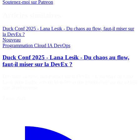
Soutenez-moi sur Patreon
Articles similaires
Duck Conf 2025 - Lana Lesik - Du chaos au flow, faut-il miser sur
la DevEx ?
Nouveau
Programmation
Cloud
IA
DevOps
Duck Conf 2025 - Lana Lesik - Du chaos au flow,
faut-il miser sur la DevEx ?
Du chaos au flow, faut-il miser sur la DevEx ? L'aventure de Lana
Lesik pour tendre vers un bien-être et une productivité accrue en tant
que développeuse.
7 août 2026