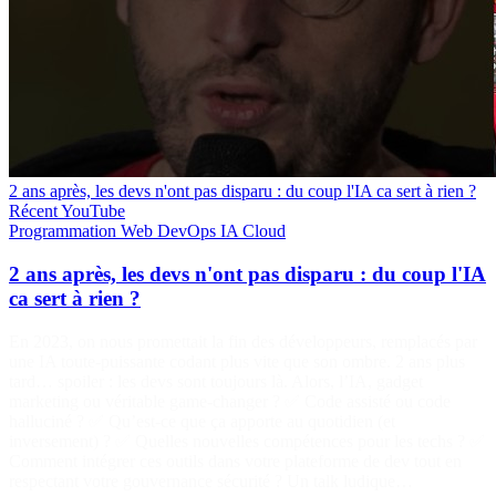
2 ans après, les devs n'ont pas disparu : du coup l'IA ca sert à rien ?
Récent
YouTube
Programmation
Web
DevOps
IA
Cloud
2 ans après, les devs n'ont pas disparu : du coup l'IA
ca sert à rien ?
En 2023, on nous promettait la fin des développeurs, remplacés par
une IA toute-puissante codant plus vite que son ombre. 2 ans plus
tard… spoiler : les devs sont toujours là. Alors, l’IA, gadget
marketing ou véritable game-changer ? ✅ Code assisté ou code
halluciné ? ✅ Qu’est-ce que ça apporte au quotidien (et
inversement) ? ✅ Quelles nouvelles compétences pour les techs ? ✅
Comment intégrer ces outils dans votre plateforme de dev tout en
respectant votre gouvernance sécurité ? Un talk ludique…