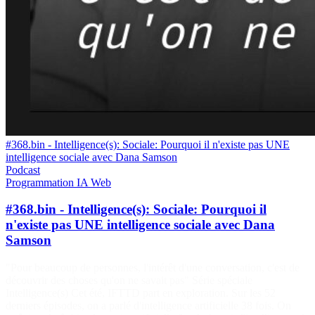
#368.bin - Intelligence(s): Sociale: Pourquoi il n'existe pas UNE
intelligence sociale avec Dana Samson
Podcast
Programmation
IA
Web
#368.bin - Intelligence(s): Sociale: Pourquoi il
n'existe pas UNE intelligence sociale avec Dana
Samson
"Pour beaucoup de personnes, l'intérêt d'une conversation, c'est de
découvrir des choses qu'on ne savait pas" Série spéciale
Intelligence(s) Cet été, IFTTD part en exploration. Sur les 52
derniers épisodes, on a parlé d'intelligence artificielle 38 fois. On