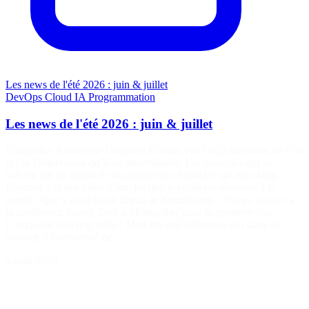
Les news de l'été 2026 : juin & juillet
DevOps
Cloud
IA
Programmation
Les news de l'été 2026 : juin & juillet
Ganapathy Kumar sur Unsplash Et nous voici déjà au milieu de l’été
et j’ai l’impression qu’il est interminable. Les canicules qui se
suivent ont eu raison de ma production d’articles sur mon blog.
Pourtant, j’ai des idées d’articles que je publierai sûrement à la
rentrée. Que s’est-il passé depuis le Breizhcamp ? J’ai pu assister à
la conférence Sunny Tech à Montpellier pour la première fois.
L’occasion était trop belle : Mon fils ainé effectuait son stage de
seconde à l’université de…
5 août 2026