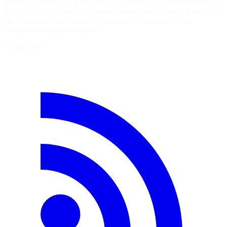
maîtrise plutôt bien la partie artificielle &mdash mais l'intelligence, la
vraie, l'originale, on n'en a presque jamais parlé. Alors le temps d'un
été, on remonte à la source : 6 épisodes, 6 chercheurs, pour
comprendre ce qu'est vraiment…
5 août 2026