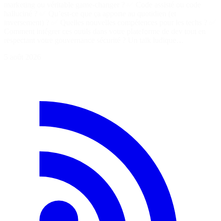
marketing ou véritable game-changer ? ✅ Code assisté ou code
halluciné ? ✅ Qu’est-ce que ça apporte au quotidien (et
inversement) ? ✅ Quelles nouvelles compétences pour les techs ? ✅
Comment intégrer ces outils dans votre plateforme de dev tout en
respectant votre gouvernance sécurité ? Un talk ludique…
5 août 2026