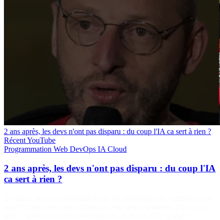
2 ans après, les devs n'ont pas disparu : du coup l'IA ca sert à rien ?
Récent
YouTube
Programmation
Web
DevOps
IA
Cloud
2 ans après, les devs n'ont pas disparu : du coup l'IA
ca sert à rien ?
En 2023, on nous promettait la fin des développeurs, remplacés par
une IA toute-puissante codant plus vite que son ombre. 2 ans plus
tard… spoiler : les devs sont toujours là. Alors, l’IA, gadget