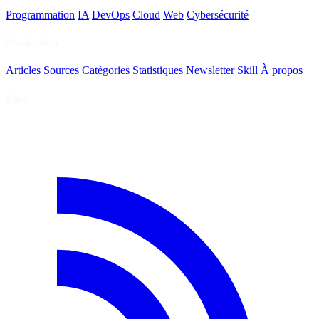
Programmation
IA
DevOps
Cloud
Web
Cybersécurité
Navigation
Articles
Sources
Catégories
Statistiques
Newsletter
Skill
À propos
Flux