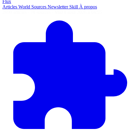
Flux
Articles
World
Sources
Newsletter
Skill
À propos
2690 articles
·
78 sources
·
MàJ 8 août 2026 à 04:55