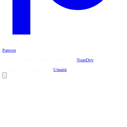
Patreon
Flux — Veille technologique agrégée par
YoanDev
Analytique sans cookies via
Umami