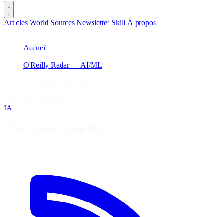
Articles
World
Sources
Newsletter
Skill
À propos
2690 articles
·
78 sources
Accueil
/
O'Reilly Radar — AI/ML
/
The Agent Stack Bet
The Agent Stack Bet
IA
The Agent Stack Bet