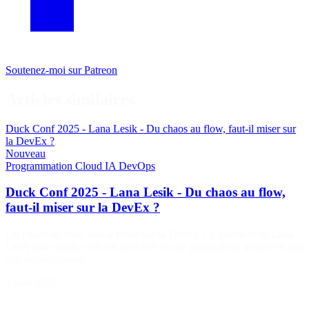
Soutenez-moi sur Patreon
Articles similaires
Duck Conf 2025 - Lana Lesik - Du chaos au flow, faut-il miser sur
la DevEx ?
Nouveau
Programmation
Cloud
IA
DevOps
Duck Conf 2025 - Lana Lesik - Du chaos au flow,
faut-il miser sur la DevEx ?
Du chaos au flow, faut-il miser sur la DevEx ? L'aventure de Lana
Lesik pour tendre vers un bien-être et une productivité accrue en tant
que développeuse.
7 août 2026