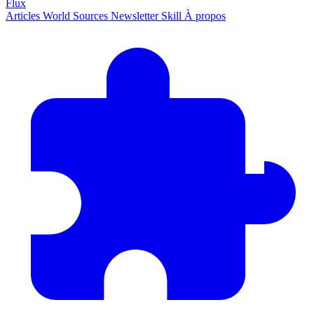
Flux
Articles
World
Sources
Newsletter
Skill
À propos
2693 articles
·
78 sources
·
MàJ 9 août 2026 à 05:04