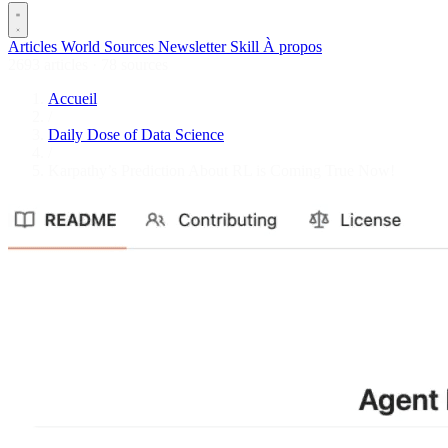
Articles
World
Sources
Newsletter
Skill
À propos
2693 articles
·
78 sources
Accueil
/
Daily Dose of Data Science
/
Karpathy’s Prediction About RL is Coming True Now!