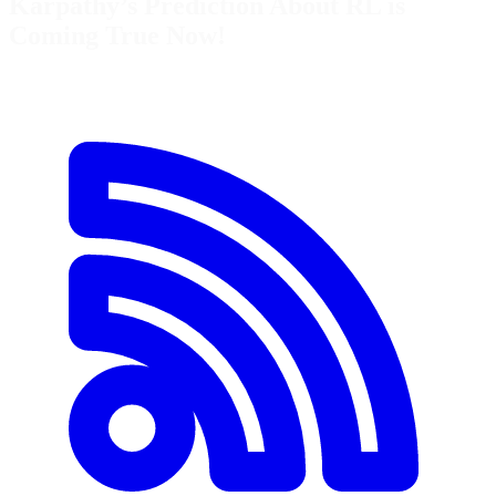
Karpathy’s Prediction About RL is
Coming True Now!