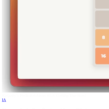
Karpathy’s Prediction About RL is Coming True Now!
IA