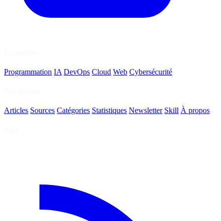
Catégories
Programmation
IA
DevOps
Cloud
Web
Cybersécurité
Navigation
Articles
Sources
Catégories
Statistiques
Newsletter
Skill
À propos
Flux