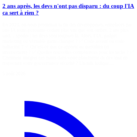
2 ans après, les devs n'ont pas disparu : du coup l'IA
ca sert à rien ?
En 2023, on nous promettait la fin des développeurs, remplacés par
une IA toute-puissante codant plus vite que son ombre. 2 ans plus
tard… spoiler : les devs sont toujours là. Alors, l’IA, gadget
marketing ou véritable game-changer ? ✅ Code assisté ou code
halluciné ? ✅ Qu’est-ce que ça apporte au quotidien (et
inversement) ? ✅ Quelles nouvelles compétences pour les techs ? ✅
Comment intégrer ces outils dans votre plateforme de dev tout en
respectant votre gouvernance sécurité ? Un talk ludique…
5 août 2026