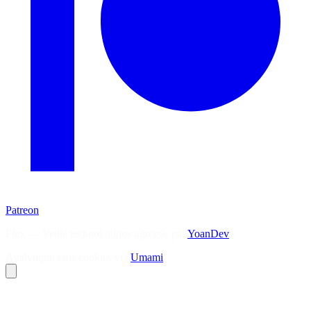
Patreon
Flux — Veille technologique agrégée par
YoanDev
Analytique sans cookies via
Umami