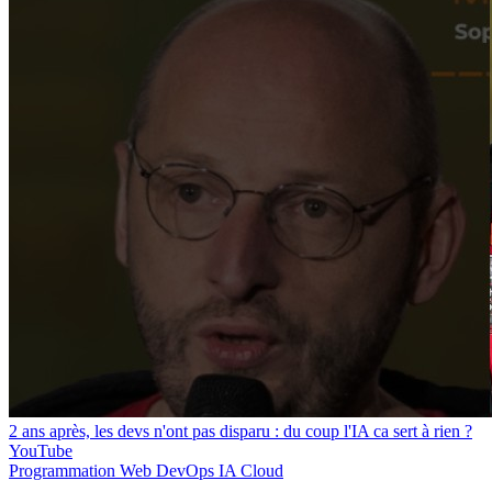
2 ans après, les devs n'ont pas disparu : du coup l'IA ca sert à rien ?
YouTube
Programmation
Web
DevOps
IA
Cloud