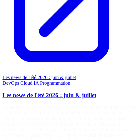
Les news de l'été 2026 : juin & juillet
DevOps
Cloud
IA
Programmation
Les news de l'été 2026 : juin & juillet
Ganapathy Kumar sur Unsplash Et nous voici déjà au milieu de l’été
et j’ai l’impression qu’il est interminable. Les canicules qui se
suivent ont eu raison de ma production d’articles sur mon blog.
Pourtant, j’ai des idées d’articles que je publierai sûrement à la
rentrée. Que s’est-il passé depuis le Breizhcamp ? J’ai pu assister à
la conférence Sunny Tech à Montpellier pour la première fois.