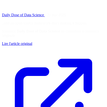
Daily Dose of Data Science
·
21 mai 2026
..and an open-source framework that's making it happen.
Soutenez
Daily Dose of Data Science
en consultant la ressource
originale
Lire l'article original