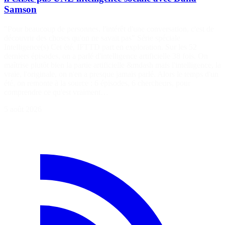
Samson
"Pour beaucoup de personnes, l'intérêt d'une conversation, c'est de
découvrir des choses qu'on ne savait pas" Série spéciale
Intelligence(s) Cet été, IFTTD part en exploration. Sur les 52
derniers épisodes, on a parlé d'intelligence artificielle 38 fois. On
maîtrise plutôt bien la partie artificielle &mdash mais l'intelligence, la
vraie, l'originale, on n'en a presque jamais parlé. Alors le temps d'un
été, on remonte à la source : 6 épisodes, 6 chercheurs, pour
comprendre ce qu'est vraiment…
5 août 2026