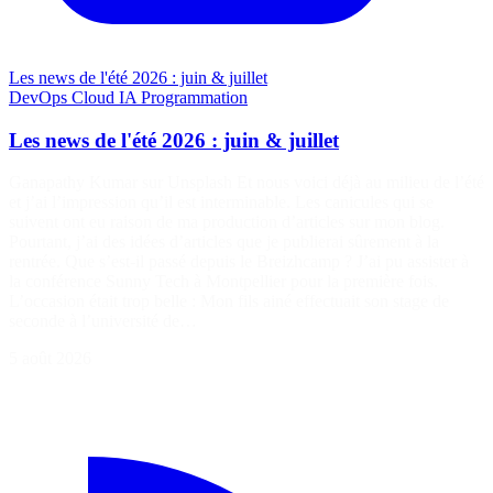
Les news de l'été 2026 : juin & juillet
DevOps
Cloud
IA
Programmation
Les news de l'été 2026 : juin & juillet
Ganapathy Kumar sur Unsplash Et nous voici déjà au milieu de l’été
et j’ai l’impression qu’il est interminable. Les canicules qui se
suivent ont eu raison de ma production d’articles sur mon blog.
Pourtant, j’ai des idées d’articles que je publierai sûrement à la
rentrée. Que s’est-il passé depuis le Breizhcamp ? J’ai pu assister à
la conférence Sunny Tech à Montpellier pour la première fois.
L’occasion était trop belle : Mon fils ainé effectuait son stage de
seconde à l’université de…
5 août 2026