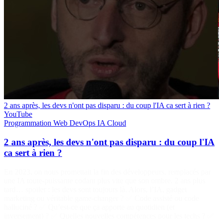
2 ans après, les devs n'ont pas disparu : du coup l'IA ca sert à rien ?
YouTube
Programmation
Web
DevOps
IA
Cloud
2 ans après, les devs n'ont pas disparu : du coup l'IA
ca sert à rien ?
En 2023, on nous promettait la fin des développeurs, remplacés par
une IA toute-puissante codant plus vite que son ombre. 2 ans plus
tard… spoiler : les devs sont toujours là. Alors, l’IA, gadget
marketing ou véritable game-changer ? ✅ Code assisté ou code
halluciné ? ✅ Qu’est-ce que ça apporte au quotidien (et
inversement) ? ✅ Quelles nouvelles compétences pour les techs ? ✅