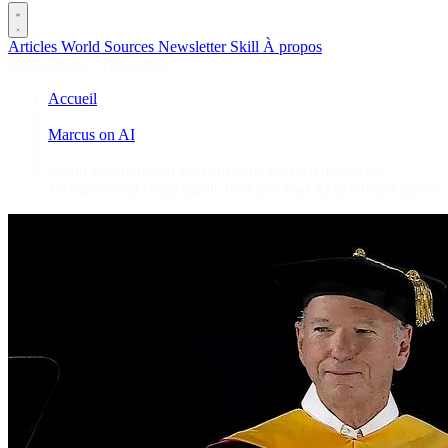
Articles
World
Sources
Newsletter
Skill
À propos
2693 articles
·
78 sources
Accueil
/
Marcus on AI
/
Could generative AI turn out to be the tech industry’s
Vietnam? And could public backlash lead AI to a better place?