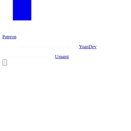
Patreon
Flux — Veille technologique agrégée par
YoanDev
Analytique sans cookies via
Umami