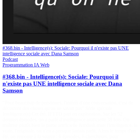
#368.bin - Intelligence(s): Sociale: Pourquoi il n'existe pas UNE
intelligence sociale avec Dana Samson
Podcast
Programmation
IA
Web
#368.bin - Intelligence(s): Sociale: Pourquoi il
n'existe pas UNE intelligence sociale avec Dana
Samson
"Pour beaucoup de personnes, l'intérêt d'une conversation, c'est de
découvrir des choses qu'on ne savait pas" Série spéciale
Intelligence(s) Cet été, IFTTD part en exploration. Sur les 52
derniers épisodes, on a parlé d'intelligence artificielle 38 fois. On
maîtrise plutôt bien la partie artificielle &mdash mais l'intelligence, la
vraie, l'originale, on n'en a presque jamais parlé. Alors le temps d'un
été, on remonte à la source : 6 épisodes, 6 chercheurs, pour