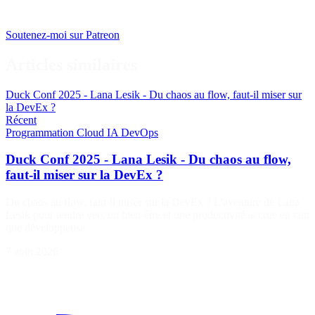
Soutenez-moi sur Patreon
Articles similaires
Duck Conf 2025 - Lana Lesik - Du chaos au flow, faut-il miser sur
la DevEx ?
Récent
Programmation
Cloud
IA
DevOps
Duck Conf 2025 - Lana Lesik - Du chaos au flow,
faut-il miser sur la DevEx ?
Du chaos au flow, faut-il miser sur la DevEx ? L'aventure de Lana
Lesik pour tendre vers un bien-être et une productivité accrue en tant
que développeuse.
7 août 2026