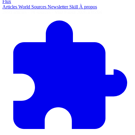
Flux
Articles
World
Sources
Newsletter
Skill
À propos
2693 articles
·
78 sources
·
MàJ 9 août 2026 à 05:04