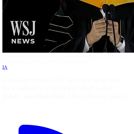
Could generative AI turn out to be the tech industry’s Vietnam? And
could public backlash lead AI to a better place?
IA
Could generative AI turn out to be the
tech industry’s Vietnam? And could
public backlash lead AI to a better place?