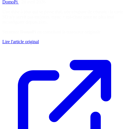
DomoPi
·
28 avril 2026
Une mise à jour qui se passe mal, une coupure de courant : la carte
SD n'y survit pas toujours. rsync + rpi-clone pour ne plus tout
reconfigurer depuis zéro.
Soutenez
DomoPi
en consultant la ressource originale
Lire l'article original