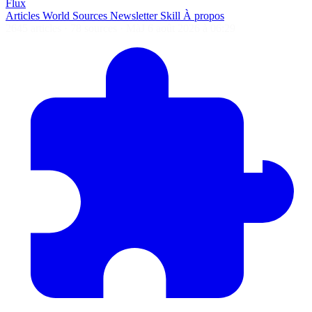
Flux
Articles
World
Sources
Newsletter
Skill
À propos
2645 articles
·
78 sources
·
MàJ 6 août 2026 à 06:29