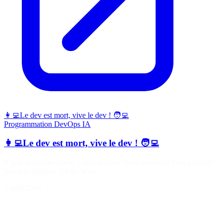
👩‍💻Le dev est mort, vive le dev ! 🧑‍💻
Programmation
DevOps
IA
👩‍💻Le dev est mort, vive le dev ! 🧑‍💻
If you strike me down, I shall become more powerful than you can
possibly imagine. ©Obi-Wan
1 août 2026