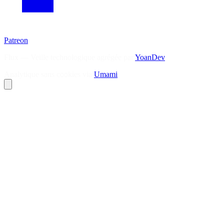
Patreon
Flux — Veille technologique agrégée par
YoanDev
Analytique sans cookies via
Umami