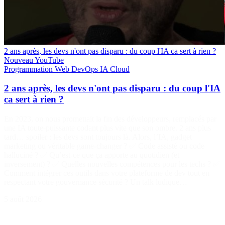
2 ans après, les devs n'ont pas disparu : du coup l'IA ca sert à rien ?
Nouveau
YouTube
Programmation
Web
DevOps
IA
Cloud
2 ans après, les devs n'ont pas disparu : du coup l'IA
ca sert à rien ?
En 2023, on nous promettait la fin des développeurs, remplacés par
une IA toute-puissante codant plus vite que son ombre. 2 ans plus
tard… spoiler : les devs sont toujours là. Alors, l’IA, gadget
marketing ou véritable game-changer ? ✅ Code assisté ou code
halluciné ? ✅ Qu’est-ce que ça apporte au quotidien (et
inversement) ? ✅ Quelles nouvelles compétences pour les techs ? ✅
Comment intégrer ces outils dans votre plateforme de dev tout en
respectant votre gouvernance sécurité ? Un talk ludique…
5 août 2026