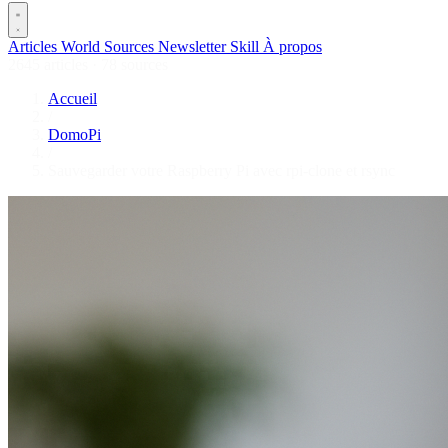
Articles
World
Sources
Newsletter
Skill
À propos
2645 articles
·
78 sources
Accueil
/
DomoPi
/
Sauvegarder votre Raspberry Pi avec rpi-clone et rsync