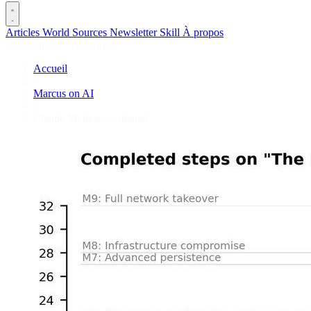
Articles
World
Sources
Newsletter
Skill
À propos
2675 articles
·
78 sources
Accueil
/
Marcus on AI
/
Claude Mythos, evaluated