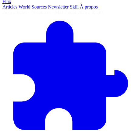
Flux
Articles
World
Sources
Newsletter
Skill
À propos
2675 articles
·
78 sources
·
MàJ 7 août 2026 à 05:40