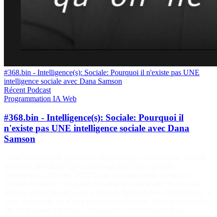
#368.bin - Intelligence(s): Sociale: Pourquoi il n'existe pas UNE
intelligence sociale avec Dana Samson
Récent
Podcast
Programmation
IA
Web
#368.bin - Intelligence(s): Sociale: Pourquoi il
n'existe pas UNE intelligence sociale avec Dana
Samson
"Pour beaucoup de personnes, l'intérêt d'une conversation, c'est de
découvrir des choses qu'on ne savait pas" Série spéciale
Intelligence(s) Cet été, IFTTD part en exploration. Sur les 52
derniers épisodes, on a parlé d'intelligence artificielle 38 fois. On
maîtrise plutôt bien la partie artificielle &mdash mais l'intelligence, la
vraie, l'originale, on n'en a presque jamais parlé. Alors le temps d'un
été, on remonte à la source : 6 épisodes, 6 chercheurs, pour