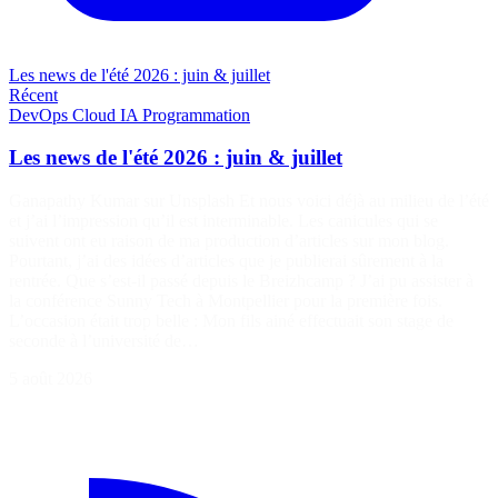
Les news de l'été 2026 : juin & juillet
Récent
DevOps
Cloud
IA
Programmation
Les news de l'été 2026 : juin & juillet
Ganapathy Kumar sur Unsplash Et nous voici déjà au milieu de l’été
et j’ai l’impression qu’il est interminable. Les canicules qui se
suivent ont eu raison de ma production d’articles sur mon blog.
Pourtant, j’ai des idées d’articles que je publierai sûrement à la
rentrée. Que s’est-il passé depuis le Breizhcamp ? J’ai pu assister à
la conférence Sunny Tech à Montpellier pour la première fois.
L’occasion était trop belle : Mon fils ainé effectuait son stage de
seconde à l’université de…
5 août 2026