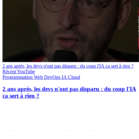
2 ans après, les devs n'ont pas disparu : du coup l'IA ca sert à rien ?
Récent
YouTube
Programmation
Web
DevOps
IA
Cloud
2 ans après, les devs n'ont pas disparu : du coup l'IA
ca sert à rien ?
En 2023, on nous promettait la fin des développeurs, remplacés par
une IA toute-puissante codant plus vite que son ombre. 2 ans plus
tard… spoiler : les devs sont toujours là. Alors, l’IA, gadget
marketing ou véritable game-changer ? ✅ Code assisté ou code
halluciné ? ✅ Qu’est-ce que ça apporte au quotidien (et
inversement) ? ✅ Quelles nouvelles compétences pour les techs ? ✅