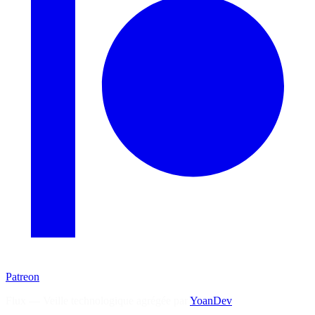
Patreon
Flux — Veille technologique agrégée par
YoanDev