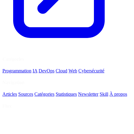
Catégories
Programmation
IA
DevOps
Cloud
Web
Cybersécurité
Navigation
Articles
Sources
Catégories
Statistiques
Newsletter
Skill
À propos
Flux