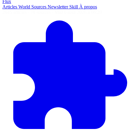
Flux
Articles
World
Sources
Newsletter
Skill
À propos
2645 articles
·
78 sources
·
MàJ 6 août 2026 à 06:29