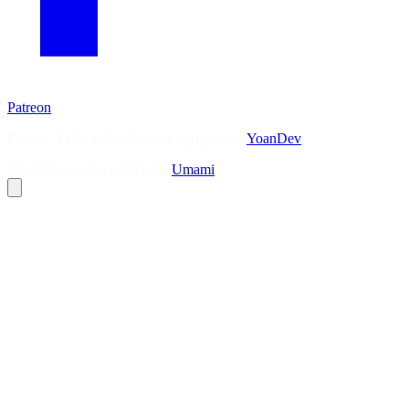
Patreon
Flux — Veille technologique agrégée par
YoanDev
Analytique sans cookies via
Umami