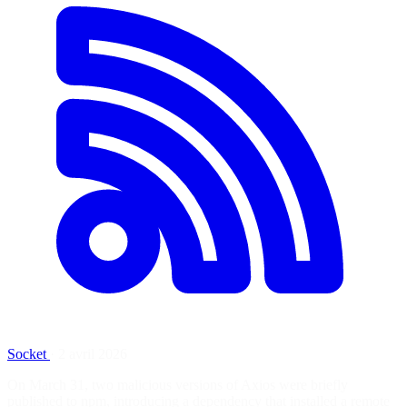
Socket
·
2 avril 2026
On March 31, two malicious versions of Axios were briefly
published to npm, introducing a dependency that installed a remote