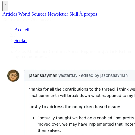
Articles
World
Sources
Newsletter
Skill
À propos
2645 articles
·
78 sources
Accueil
/
Socket
/
Axios Maintainer Confirms Social Engineering Attack Behind
npm Compromise