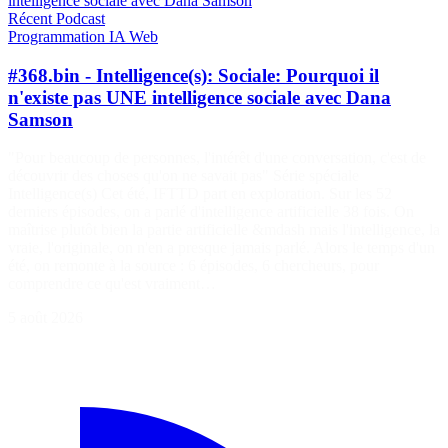
intelligence sociale avec Dana Samson
Récent
Podcast
Programmation
IA
Web
#368.bin - Intelligence(s): Sociale: Pourquoi il
n'existe pas UNE intelligence sociale avec Dana
Samson
"Pour beaucoup de personnes, l'intérêt d'une conversation, c'est de
découvrir des choses qu'on ne savait pas" Série spéciale
Intelligence(s) Cet été, IFTTD part en exploration. Sur les 52
derniers épisodes, on a parlé d'intelligence artificielle 38 fois. On
maîtrise plutôt bien la partie artificielle &mdash mais l'intelligence, la
vraie, l'originale, on n'en a presque jamais parlé. Alors le temps d'un
été, on remonte à la source : 6 épisodes, 6 chercheurs, pour
comprendre ce qu'est vraiment…
5 août 2026