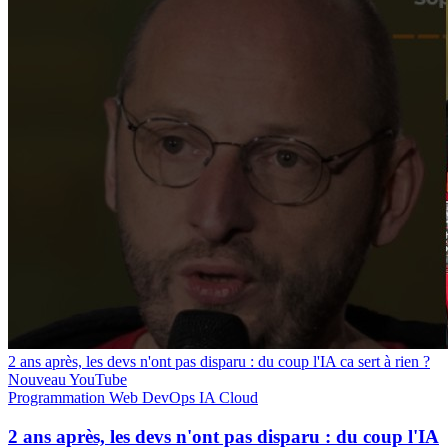
2 ans après, les devs n'ont pas disparu : du coup l'IA ca sert à rien ?
Nouveau
YouTube
Programmation
Web
DevOps
IA
Cloud
2 ans après, les devs n'ont pas disparu : du coup l'IA