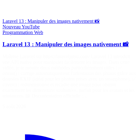
Laravel 13 : Manipuler des images nativement 📸
Nouveau
YouTube
Programmation
Web
Laravel 13 : Manipuler des images nativement 📸
Maîtrise Laravel sur https://laraveljutsu.com/ Laravel 13 introduit
une API native pour manipuler facilement les images. Dans cette
vidéo, je te montre deux méthodes particulièrement utiles : ✅
orient() : corrige automatiquement l'orientation des photos grâce aux
données EXIF (idéal pour les photos prises avec un smartphone). ✅
cover() : redimensionne et recadre une image pour obtenir
exactement les dimensions souhaitées, parfait pour les avatars et les
miniatures. 📖 Documentation officielle :…
5 août 2026