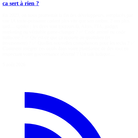
ca sert à rien ?
En 2023, on nous promettait la fin des développeurs, remplacés par
une IA toute-puissante codant plus vite que son ombre. 2 ans plus
tard… spoiler : les devs sont toujours là. Alors, l’IA, gadget
marketing ou véritable game-changer ? ✅ Code assisté ou code
halluciné ? ✅ Qu’est-ce que ça apporte au quotidien (et
inversement) ? ✅ Quelles nouvelles compétences pour les techs ? ✅
Comment intégrer ces outils dans votre plateforme de dev tout en
respectant votre gouvernance sécurité ? Un talk ludique…
5 août 2026