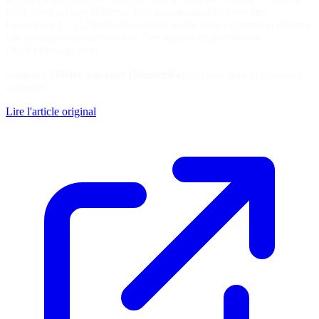
B2B, c’est un peu différent. Être incontournable, c’est être
l’entreprise […] L’article Newsletter juillet 2026 : Comment devenir
une entreprise incontournable ? est apparu en premier sur
OlivierSauvage.com.
Soutenez
Olivier Sauvage (Numerika)
en consultant la ressource
originale
Lire l'article original