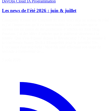
DevOps
Cloud
IA
Programmation
Les news de l'été 2026 : juin & juillet
Ganapathy Kumar sur Unsplash Et nous voici déjà au milieu de l’été
et j’ai l’impression qu’il est interminable. Les canicules qui se
suivent ont eu raison de ma production d’articles sur mon blog.
Pourtant, j’ai des idées d’articles que je publierai sûrement à la
rentrée. Que s’est-il passé depuis le Breizhcamp ? J’ai pu assister à
la conférence Sunny Tech à Montpellier pour la première fois.
L’occasion était trop belle : Mon fils ainé effectuait son stage de
seconde à l’université de…
5 août 2026