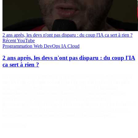
2 ans après, les devs n'ont pas disparu : du coup l'IA ca sert à rien ?
Récent
YouTube
Programmation
Web
DevOps
IA
Cloud
2 ans après, les devs n'ont pas disparu : du coup l'IA
ca sert à rien ?
En 2023, on nous promettait la fin des développeurs, remplacés par
une IA toute-puissante codant plus vite que son ombre. 2 ans plus
tard… spoiler : les devs sont toujours là. Alors, l’IA, gadget
marketing ou véritable game-changer ? ✅ Code assisté ou code
halluciné ? ✅ Qu’est-ce que ça apporte au quotidien (et
inversement) ? ✅ Quelles nouvelles compétences pour les techs ? ✅
Comment intégrer ces outils dans votre plateforme de dev tout en
respectant votre gouvernance sécurité ? Un talk ludique…
5 août 2026