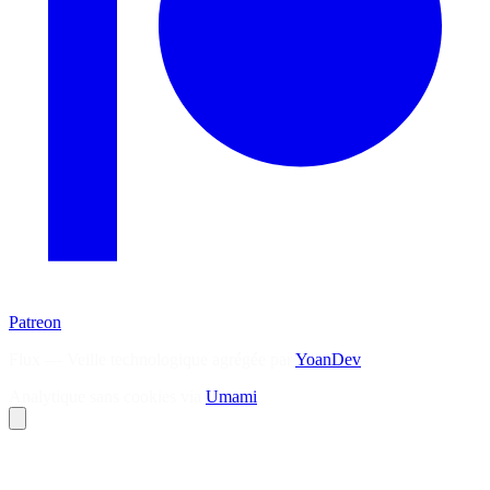
Patreon
Flux — Veille technologique agrégée par
YoanDev
Analytique sans cookies via
Umami