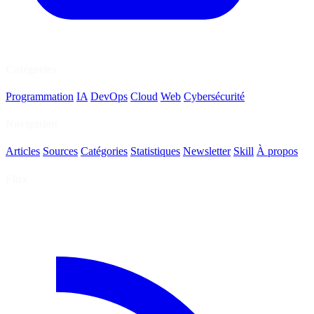
Catégories
Programmation
IA
DevOps
Cloud
Web
Cybersécurité
Navigation
Articles
Sources
Catégories
Statistiques
Newsletter
Skill
À propos
Flux