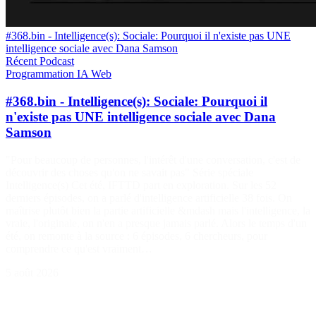
#368.bin - Intelligence(s): Sociale: Pourquoi il n'existe pas UNE
intelligence sociale avec Dana Samson
Récent
Podcast
Programmation
IA
Web
#368.bin - Intelligence(s): Sociale: Pourquoi il
n'existe pas UNE intelligence sociale avec Dana
Samson
"Pour beaucoup de personnes, l'intérêt d'une conversation, c'est de
découvrir des choses qu'on ne savait pas" Série spéciale
Intelligence(s) Cet été, IFTTD part en exploration. Sur les 52
derniers épisodes, on a parlé d'intelligence artificielle 38 fois. On
maîtrise plutôt bien la partie artificielle &mdash mais l'intelligence, la
vraie, l'originale, on n'en a presque jamais parlé. Alors le temps d'un
été, on remonte à la source : 6 épisodes, 6 chercheurs, pour
comprendre ce qu'est vraiment…
5 août 2026