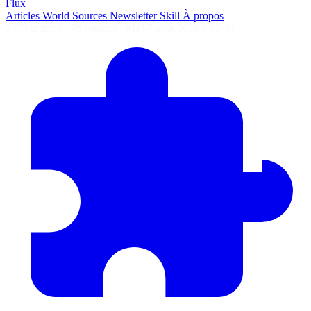
Flux
Articles
World
Sources
Newsletter
Skill
À propos
2675 articles
·
78 sources
·
MàJ 7 août 2026 à 05:40