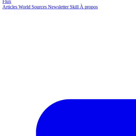
Flux
Articles
World
Sources
Newsletter
Skill
À propos
2645 articles
·
78 sources
·
MàJ 6 août 2026 à 06:29