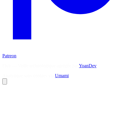
Patreon
Flux — Veille technologique agrégée par
YoanDev
Analytique sans cookies via
Umami