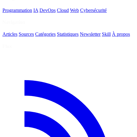
Programmation
IA
DevOps
Cloud
Web
Cybersécurité
Navigation
Articles
Sources
Catégories
Statistiques
Newsletter
Skill
À propos
Flux