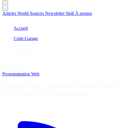
Articles
World
Sources
Newsletter
Skill
À propos
2675 articles
·
78 sources
Accueil
/
Code-Garage
/
Interagir avec une boîte mail en Node.js avec ImapFlow et
MailParser
Interagir avec une boîte mail en Node.js avec ImapFlow et
MailParser
Programmation
Web
Interagir avec une boîte mail en Node.js
avec ImapFlow et MailParser