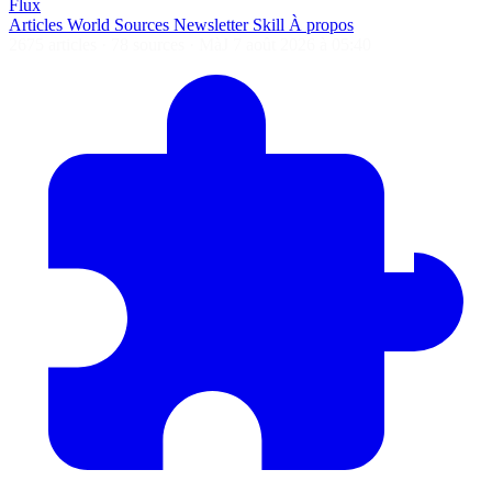
Flux
Articles
World
Sources
Newsletter
Skill
À propos
2675 articles
·
78 sources
·
MàJ 7 août 2026 à 05:40