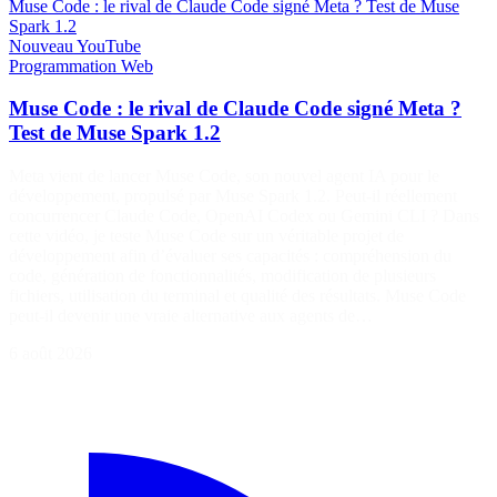
Muse Code : le rival de Claude Code signé Meta ? Test de Muse
Spark 1.2
Nouveau
YouTube
Programmation
Web
Muse Code : le rival de Claude Code signé Meta ?
Test de Muse Spark 1.2
Meta vient de lancer Muse Code, son nouvel agent IA pour le
développement, propulsé par Muse Spark 1.2. Peut-il réellement
concurrencer Claude Code, OpenAI Codex ou Gemini CLI ? Dans
cette vidéo, je teste Muse Code sur un véritable projet de
développement afin d’évaluer ses capacités : compréhension du
code, génération de fonctionnalités, modification de plusieurs
fichiers, utilisation du terminal et qualité des résultats. Muse Code
peut-il devenir une vraie alternative aux agents de…
6 août 2026