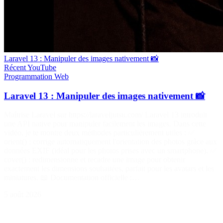
Laravel 13 : Manipuler des images nativement 📸
Récent
YouTube
Programmation
Web
Laravel 13 : Manipuler des images nativement 📸
Maîtrise Laravel sur https://laraveljutsu.com/ Laravel 13 introduit
une API native pour manipuler facilement les images. Dans cette
vidéo, je te montre deux méthodes particulièrement utiles : ✅
orient() : corrige automatiquement l'orientation des photos grâce aux
données EXIF (idéal pour les photos prises avec un smartphone). ✅
cover() : redimensionne et recadre une image pour obtenir
exactement les dimensions souhaitées, parfait pour les avatars et les
miniatures. 📖 Documentation officielle :…
5 août 2026