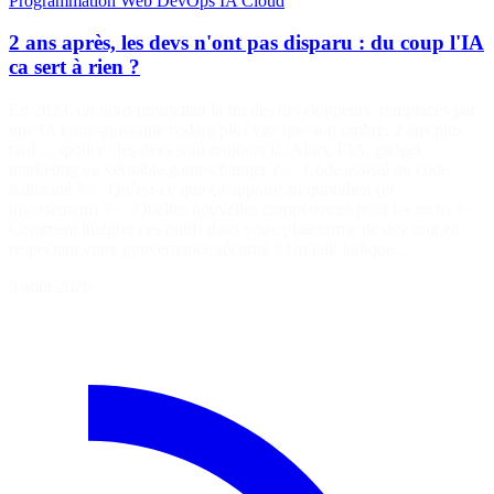
Programmation
Web
DevOps
IA
Cloud
2 ans après, les devs n'ont pas disparu : du coup l'IA
ca sert à rien ?
En 2023, on nous promettait la fin des développeurs, remplacés par
une IA toute-puissante codant plus vite que son ombre. 2 ans plus
tard… spoiler : les devs sont toujours là. Alors, l’IA, gadget
marketing ou véritable game-changer ? ✅ Code assisté ou code
halluciné ? ✅ Qu’est-ce que ça apporte au quotidien (et
inversement) ? ✅ Quelles nouvelles compétences pour les techs ? ✅
Comment intégrer ces outils dans votre plateforme de dev tout en
respectant votre gouvernance sécurité ? Un talk ludique…
5 août 2026