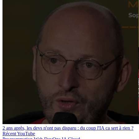
2 ans après, les devs n'ont pas disparu : du coup l'IA ca sert à rien ?
Récent
YouTube