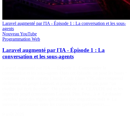
Laravel augmenté par l'IA - Épisode 1 : La conversation et les sous-
agents
Nouveau
YouTube
Programmation
Web
Laravel augmenté par l'IA - Épisode 1 : La
conversation et les sous-agents
Laravel augmenté par l'IA — Épisode 1 : Comprendre la
conversation et les sous-agents Dans cet épisode, on pose les bases :
comment un outil comme Claude Code (dans VSCode) comprend
réellement un projet Laravel, et pourquoi ce n'est pas juste "un
chatbot qui écrit du code". On y parle de : 🔹 CLAUDE.md et les
règles de projet (conventions Laravel, Pint, Pest…) 🔹 Le dossier
.ai/rules/ pour des règles spécifiques (ex: migrations.md) 🔹 La
mémoire persistante entre les conversations (préférences,…
9 août 2026