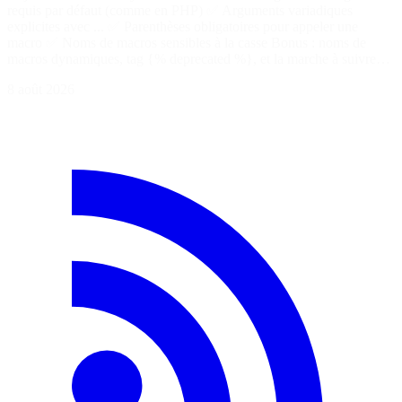
requis par défaut (comme en PHP) ✅ Arguments variadiques
explicites avec ... ✅ Parenthèses obligatoires pour appeler une
macro ✅ Noms de macros sensibles à la casse Bonus : noms de
macros dynamiques, tag {% deprecated %}, et la marche à suivre…
8 août 2026