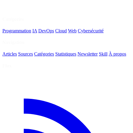
Catégories
Programmation
IA
DevOps
Cloud
Web
Cybersécurité
Navigation
Articles
Sources
Catégories
Statistiques
Newsletter
Skill
À propos
Flux