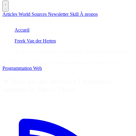
Articles
World
Sources
Newsletter
Skill
À propos
2701 articles
·
78 sources
Accueil
/
Freek Van der Herten
/
★ How we use Inertia v3 optimistic updates in There There
★ How we use Inertia v3 optimistic updates in There There
Programmation
Web
★ How we use Inertia v3 optimistic
updates in There There