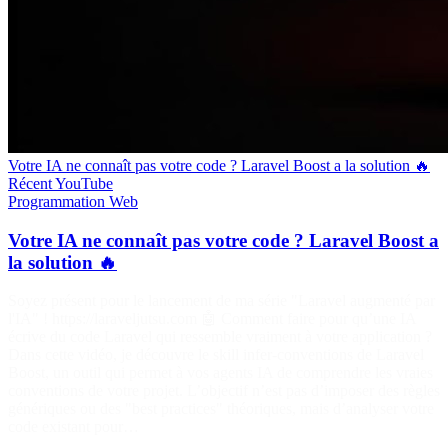
Votre IA ne connaît pas votre code ? Laravel Boost a la solution 🔥
Récent
YouTube
Programmation
Web
Votre IA ne connaît pas votre code ? Laravel Boost a
la solution 🔥
Soyez présent pour le lancement de ma série "Laravel augmenté par
l'IA" ! https://laraveljutsu.com 🤖 Comment faire pour qu’une IA
écrive du code Laravel qui ressemble vraiment à votre application ?
Dans cette vidéo, je découvre le skill infer-conventions de Laravel
Boost, un outil qui permet à vos agents IA de comprendre les vraies
conventions de votre projet. L’objectif n’est pas d’imposer des règles
génériques ou des "best practices" théoriques, mais d’analyser votre
code existant pour…