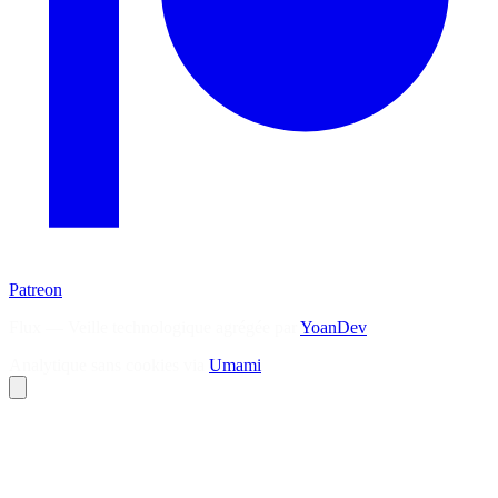
Patreon
Flux — Veille technologique agrégée par
YoanDev
Analytique sans cookies via
Umami