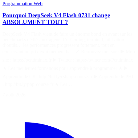
Programmation
Web
Pourquoi DeepSeek V4 Flash 0731 change
ABSOLUMENT TOUT ?
DeepSeek V4 Flash vient de faire un énorme bond en avant sur les
benchmarks dédiés aux agents IA. Coding, terminal, utilisation
d’outils… les performances progressent fortement, tout en
conservant un prix extrêmement bas. 📌 Retrouvez moi sur : ▶️ Mon
site : https://pentiminax.fr ▶️ Twitter : https://twitter.com/Pentiminax
★ Les meilleures formations pour apprendre à programmer ★ ▶️
Apprendre le C# : http://bit.ly/csharp-course-fr ▶️ Apprendre le PHP
: http://bit.ly/php-course-fr ★ Les…
7 août 2026