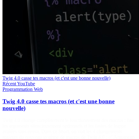
Twig 4.0 casse tes macros (et c'est une bonne nouvelle)
Récent
YouTube
Programmation
Web
Twig 4.0 casse tes macros (et c'est une bonne
nouvelle)
Twig 4.0 change complètement le fonctionnement des macros : fini
les arguments silencieusement optionnels et les fautes de frappe
avalées sans erreur. Dans ce Short, on voit les 4 changements
majeurs du nouveau système de macros de Twig 4.0 : ✅ Arguments