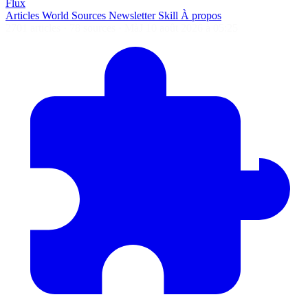
Flux
Articles
World
Sources
Newsletter
Skill
À propos
2701 articles
·
78 sources
·
MàJ 10 août 2026 à 05:25