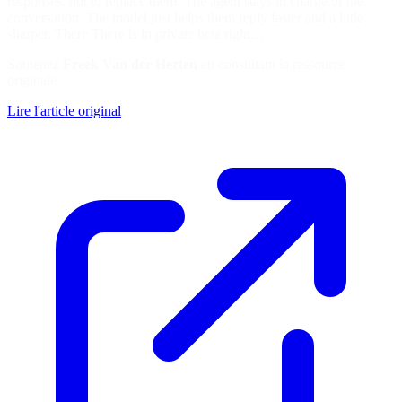
responses, not to replace them. The agent stays in charge of the
conversation. The model just helps them reply faster and a little
sharper. There There is in private beta right…
Soutenez
Freek Van der Herten
en consultant la ressource
originale
Lire l'article original