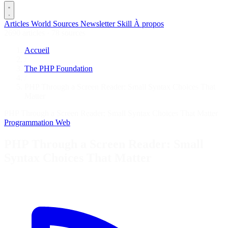
Articles
World
Sources
Newsletter
Skill
À propos
2690 articles
·
78 sources
Accueil
/
The PHP Foundation
/
PHP Through a Screen Reader: Small Syntax Choices That
Matter
PHP Through a Screen Reader: Small Syntax Choices That Matter
Programmation
Web
PHP Through a Screen Reader: Small
Syntax Choices That Matter