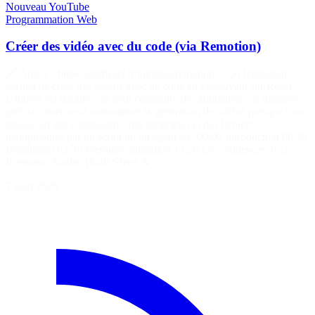
Nouveau
YouTube
Programmation
Web
Créer des vidéo avec du code (via Remotion)
🔗 Article : https://grafikart.fr/tutoriels/remotion-2350 Remotion
permet de créer des vidéos avec du code en s'appuyant sur React.
L'intérêt est double : on peut construire des animations de manière
précise, mais aussi automatiser la génération de vidéos puisque tout
repose sur des composants, des propriétés et des fichiers
manipulables par un script ou un agent IA. 00:00 Introduction 00:39
Installation 02:38 Première animation 13:56 Les séquences 15:27
Remotion Studio 16:40 Séries &…
7 août 2026