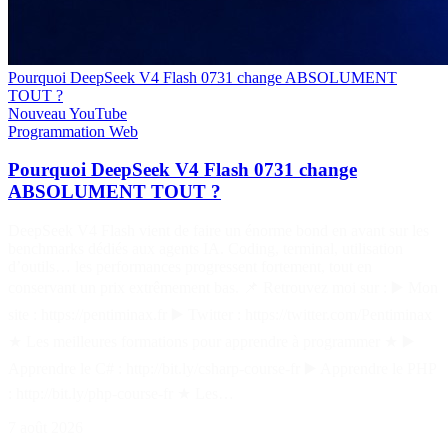
Pourquoi DeepSeek V4 Flash 0731 change ABSOLUMENT
TOUT ?
Nouveau
YouTube
Programmation
Web
Pourquoi DeepSeek V4 Flash 0731 change
ABSOLUMENT TOUT ?
DeepSeek V4 Flash vient de faire un énorme bond en avant sur les
benchmarks dédiés aux agents IA. Coding, terminal, utilisation
d’outils… les performances progressent fortement, tout en
conservant un prix extrêmement bas. 📌 Retrouvez moi sur : ▶️ Mon
site : https://pentiminax.fr ▶️ Twitter : https://twitter.com/Pentiminax
★ Les meilleures formations pour apprendre à programmer ★ ▶️
Apprendre le C# : http://bit.ly/csharp-course-fr ▶️ Apprendre le PHP
: http://bit.ly/php-course-fr ★ Les…
7 août 2026