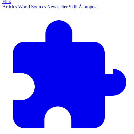
Flux
Articles
World
Sources
Newsletter
Skill
À propos
2690 articles
·
78 sources
·
MàJ 8 août 2026 à 04:55