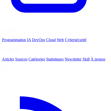
Catégories
Programmation
IA
DevOps
Cloud
Web
Cybersécurité
Navigation
Articles
Sources
Catégories
Statistiques
Newsletter
Skill
À propos
Flux