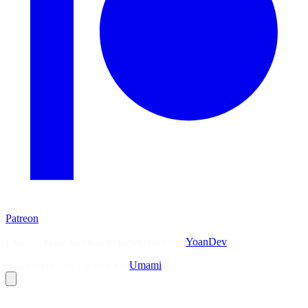
Patreon
Flux — Veille technologique agrégée par
YoanDev
Analytique sans cookies via
Umami