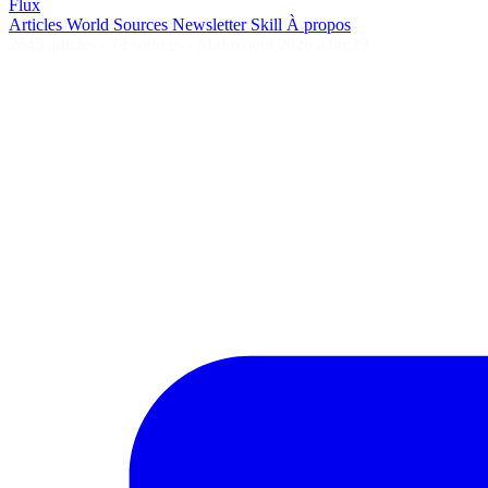
Flux
Articles
World
Sources
Newsletter
Skill
À propos
2645 articles
·
78 sources
·
MàJ 6 août 2026 à 06:29