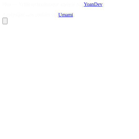
Flux — Veille technologique agrégée par
YoanDev
Analytique sans cookies via
Umami