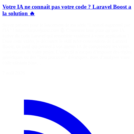
Votre IA ne connaît pas votre code ? Laravel Boost a
la solution 🔥
Soyez présent pour le lancement de ma série "Laravel augmenté par
l'IA" ! https://laraveljutsu.com 🤖 Comment faire pour qu’une IA
écrive du code Laravel qui ressemble vraiment à votre application ?
Dans cette vidéo, je découvre le skill infer-conventions de Laravel
Boost, un outil qui permet à vos agents IA de comprendre les vraies
conventions de votre projet. L’objectif n’est pas d’imposer des règles
génériques ou des "best practices" théoriques, mais d’analyser votre
code existant pour…
7 août 2026