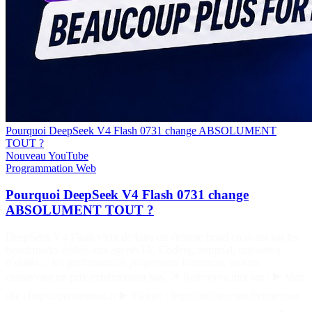
Pourquoi DeepSeek V4 Flash 0731 change ABSOLUMENT
TOUT ?
Nouveau
YouTube
Programmation
Web
Pourquoi DeepSeek V4 Flash 0731 change
ABSOLUMENT TOUT ?
DeepSeek V4 Flash vient de faire un énorme bond en avant sur les
benchmarks dédiés aux agents IA. Coding, terminal, utilisation
d’outils… les performances progressent fortement, tout en
conservant un prix extrêmement bas. 📌 Retrouvez moi sur : ▶️ Mon
site : https://pentiminax.fr ▶️ Twitter : https://twitter.com/Pentiminax