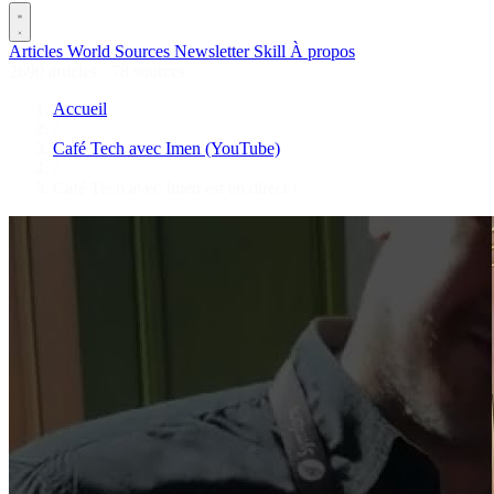
Articles
World
Sources
Newsletter
Skill
À propos
2690 articles
·
78 sources
Accueil
/
Café Tech avec Imen (YouTube)
/
Café Tech avec Imen est en direct !