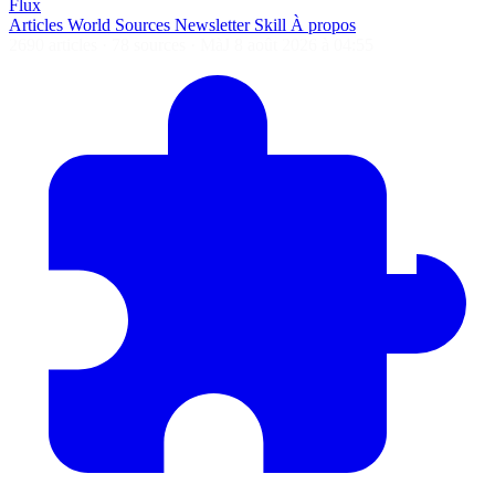
Flux
Articles
World
Sources
Newsletter
Skill
À propos
2690 articles
·
78 sources
·
MàJ 8 août 2026 à 04:55