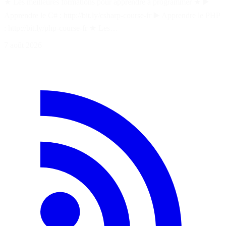
★ Les meilleures formations pour apprendre à programmer ★ ▶️
Apprendre le C# : http://bit.ly/csharp-course-fr ▶️ Apprendre le PHP
: http://bit.ly/php-course-fr ★ Les…
7 août 2026