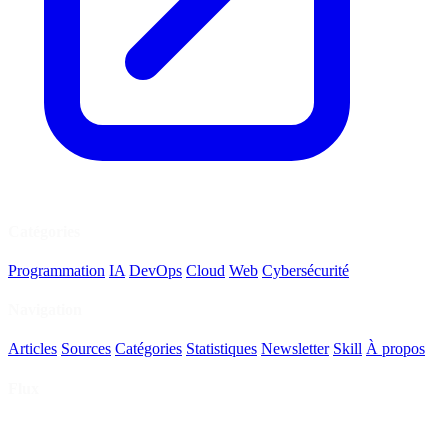
Catégories
Programmation
IA
DevOps
Cloud
Web
Cybersécurité
Navigation
Articles
Sources
Catégories
Statistiques
Newsletter
Skill
À propos
Flux