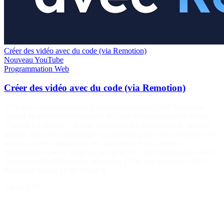
Créer des vidéo avec du code (via Remotion)
Nouveau
YouTube
Programmation
Web
Créer des vidéo avec du code (via Remotion)
🔗 Article : https://grafikart.fr/tutoriels/remotion-2350 Remotion
permet de créer des vidéos avec du code en s'appuyant sur React.
L'intérêt est double : on peut construire des animations de manière
précise, mais aussi automatiser la génération de vidéos puisque tout
repose sur des composants, des propriétés et des fichiers
manipulables par un script ou un agent IA. 00:00 Introduction 00:39
Installation 02:38 Première animation 13:56 Les séquences 15:27
Remotion Studio 16:40 Séries &…
7 août 2026