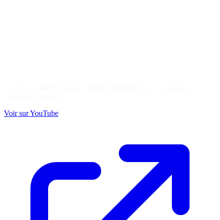
Soutenez
Café Tech avec Imen (YouTube)
en consultant la
ressource originale
Voir sur YouTube