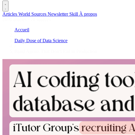
Articles
World
Sources
Newsletter
Skill
À propos
2690 articles
·
78 sources
Accueil
/
Daily Dose of Data Science
/
Build Agents That Don’t Fail in Production