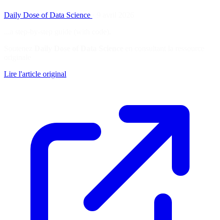
Daily Dose of Data Science
·
9 avril 2026
...a step-by-step guide (with code).
Soutenez
Daily Dose of Data Science
en consultant la ressource
originale
Lire l'article original