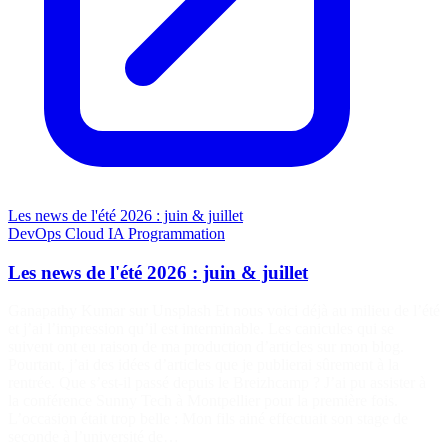
Les news de l'été 2026 : juin & juillet
DevOps
Cloud
IA
Programmation
Les news de l'été 2026 : juin & juillet
Ganapathy Kumar sur Unsplash Et nous voici déjà au milieu de l’été
et j’ai l’impression qu’il est interminable. Les canicules qui se
suivent ont eu raison de ma production d’articles sur mon blog.
Pourtant, j’ai des idées d’articles que je publierai sûrement à la
rentrée. Que s’est-il passé depuis le Breizhcamp ? J’ai pu assister à
la conférence Sunny Tech à Montpellier pour la première fois.
L’occasion était trop belle : Mon fils ainé effectuait son stage de
seconde à l’université de…