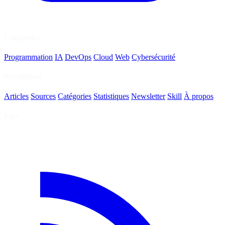
Catégories
Programmation
IA
DevOps
Cloud
Web
Cybersécurité
Navigation
Articles
Sources
Catégories
Statistiques
Newsletter
Skill
À propos
Flux