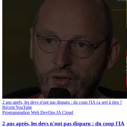
2 ans après, les devs n'ont pas disparu : du coup l'IA ca sert à rien ?
Récent
YouTube
Programmation
Web
DevOps
IA
Cloud
2 ans après, les devs n'ont pas disparu : du coup l'IA