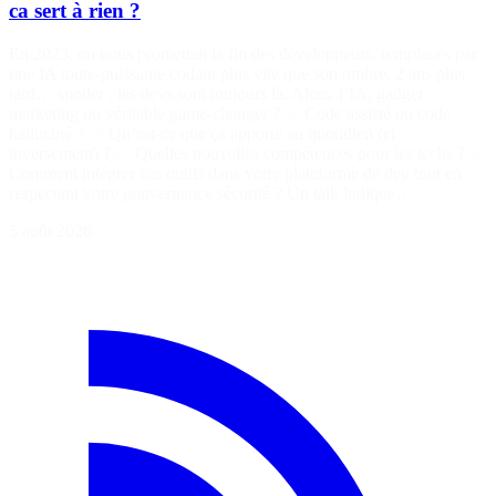
ca sert à rien ?
En 2023, on nous promettait la fin des développeurs, remplacés par
une IA toute-puissante codant plus vite que son ombre. 2 ans plus
tard… spoiler : les devs sont toujours là. Alors, l’IA, gadget
marketing ou véritable game-changer ? ✅ Code assisté ou code
halluciné ? ✅ Qu’est-ce que ça apporte au quotidien (et
inversement) ? ✅ Quelles nouvelles compétences pour les techs ? ✅
Comment intégrer ces outils dans votre plateforme de dev tout en
respectant votre gouvernance sécurité ? Un talk ludique…
5 août 2026