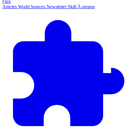
Flux
Articles
World
Sources
Newsletter
Skill
À propos
2690 articles
·
78 sources
·
MàJ 8 août 2026 à 04:55