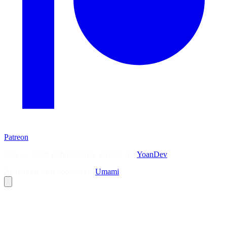
Patreon
Flux — Veille technologique agrégée par
YoanDev
Analytique sans cookies via
Umami