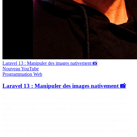
Laravel 13 : Manipuler des images nativement 📸
Nouveau
YouTube
Programmation
Web
Laravel 13 : Manipuler des images nativement 📸
Maîtrise Laravel sur https://laraveljutsu.com/ Laravel 13 introduit
une API native pour manipuler facilement les images. Dans cette
vidéo, je te montre deux méthodes particulièrement utiles : ✅
orient() : corrige automatiquement l'orientation des photos grâce aux
données EXIF (idéal pour les photos prises avec un smartphone). ✅
cover() : redimensionne et recadre une image pour obtenir
exactement les dimensions souhaitées, parfait pour les avatars et les
miniatures. 📖 Documentation officielle :…