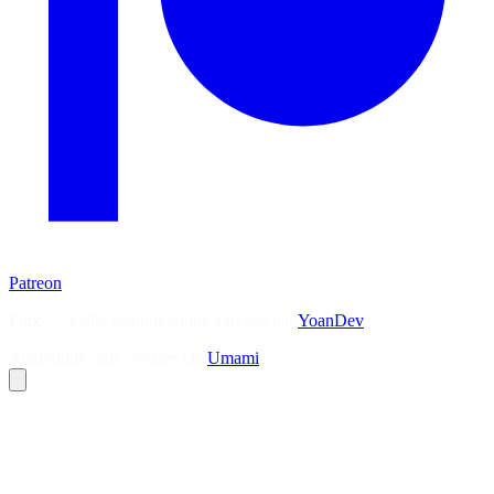
Patreon
Flux — Veille technologique agrégée par
YoanDev
Analytique sans cookies via
Umami