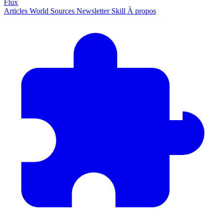
Flux
Articles
World
Sources
Newsletter
Skill
À propos
2645 articles
·
78 sources
·
MàJ 6 août 2026 à 06:29