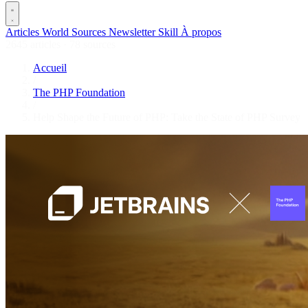
Articles
World
Sources
Newsletter
Skill
À propos
2645 articles
·
78 sources
Accueil
/
The PHP Foundation
/
Help Shape the Future of PHP: Take the State of PHP Survey