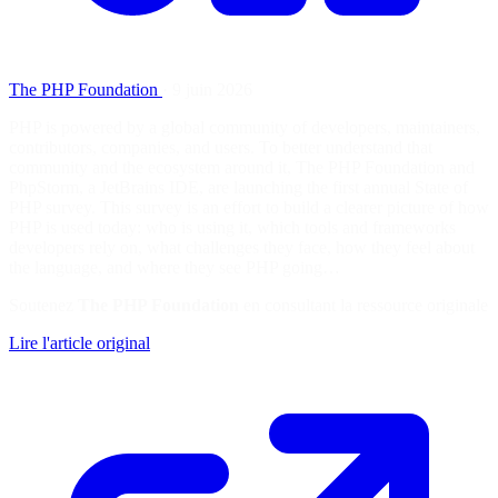
The PHP Foundation
·
9 juin 2026
PHP is powered by a global community of developers, maintainers,
contributors, companies, and users. To better understand that
community and the ecosystem around it, The PHP Foundation and
PhpStorm, a JetBrains IDE, are launching the first annual State of
PHP survey. This survey is an effort to build a clearer picture of how
PHP is used today: who is using it, which tools and frameworks
developers rely on, what challenges they face, how they feel about
the language, and where they see PHP going…
Soutenez
The PHP Foundation
en consultant la ressource originale
Lire l'article original