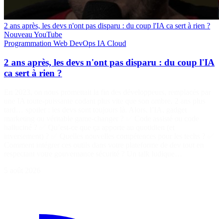
2 ans après, les devs n'ont pas disparu : du coup l'IA ca sert à rien ?
Nouveau
YouTube
Programmation
Web
DevOps
IA
Cloud
2 ans après, les devs n'ont pas disparu : du coup l'IA
ca sert à rien ?
En 2023, on nous promettait la fin des développeurs, remplacés par
une IA toute-puissante codant plus vite que son ombre. 2 ans plus
tard… spoiler : les devs sont toujours là. Alors, l’IA, gadget
marketing ou véritable game-changer ? ✅ Code assisté ou code
halluciné ? ✅ Qu’est-ce que ça apporte au quotidien (et
inversement) ? ✅ Quelles nouvelles compétences pour les techs ? ✅
Comment intégrer ces outils dans votre plateforme de dev tout en
respectant votre gouvernance sécurité ? Un talk ludique…
5 août 2026