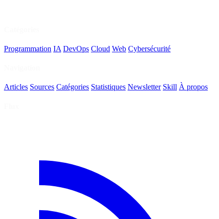
Catégories
Programmation
IA
DevOps
Cloud
Web
Cybersécurité
Navigation
Articles
Sources
Catégories
Statistiques
Newsletter
Skill
À propos
Flux