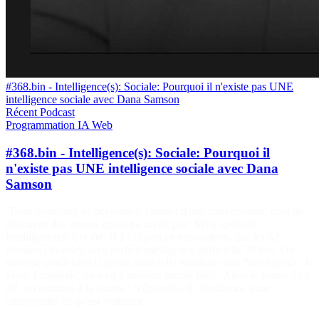
#368.bin - Intelligence(s): Sociale: Pourquoi il n'existe pas UNE
intelligence sociale avec Dana Samson
Récent
Podcast
Programmation
IA
Web
#368.bin - Intelligence(s): Sociale: Pourquoi il
n'existe pas UNE intelligence sociale avec Dana
Samson
"Pour beaucoup de personnes, l'intérêt d'une conversation, c'est de
découvrir des choses qu'on ne savait pas" Série spéciale
Intelligence(s) Cet été, IFTTD part en exploration. Sur les 52
derniers épisodes, on a parlé d'intelligence artificielle 38 fois. On
maîtrise plutôt bien la partie artificielle &mdash mais l'intelligence, la
vraie, l'originale, on n'en a presque jamais parlé. Alors le temps d'un
été, on remonte à la source : 6 épisodes, 6 chercheurs, pour
comprendre ce qu'est vraiment…