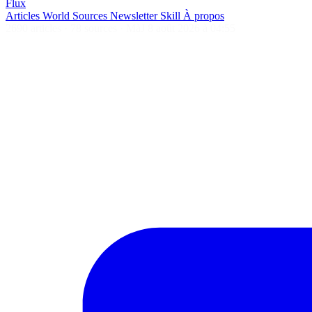
Flux
Articles
World
Sources
Newsletter
Skill
À propos
2690 articles
·
78 sources
·
MàJ 8 août 2026 à 04:55