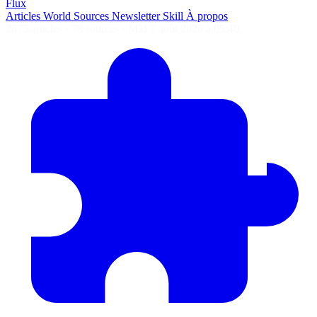
Flux
Articles
World
Sources
Newsletter
Skill
À propos
2675 articles
·
78 sources
·
MàJ 7 août 2026 à 05:40