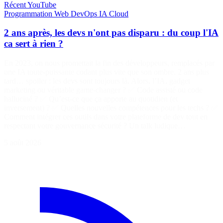
Récent
YouTube
Programmation
Web
DevOps
IA
Cloud
2 ans après, les devs n'ont pas disparu : du coup l'IA
ca sert à rien ?
En 2023, on nous promettait la fin des développeurs, remplacés par
une IA toute-puissante codant plus vite que son ombre. 2 ans plus
tard… spoiler : les devs sont toujours là. Alors, l’IA, gadget
marketing ou véritable game-changer ? ✅ Code assisté ou code
halluciné ? ✅ Qu’est-ce que ça apporte au quotidien (et
inversement) ? ✅ Quelles nouvelles compétences pour les techs ? ✅
Comment intégrer ces outils dans votre plateforme de dev tout en
respectant votre gouvernance sécurité ? Un talk ludique…
5 août 2026