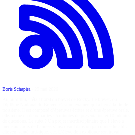
Boris Schapira
·
25 mai 2026
Aujourd’hui, c’était l’oral du brevet de Rocky. Le brevet, ou
Diplôme National du Brevet, c’est un examen qui a lieu à la fin de la
troisième. Il est composé d’épreuves écrites et d’une épreuve orale,
elle-même en deux parties : 5 minutes de présentation et 10 minutes
de questions. Le sujet ? Un projet interdisciplinaire que l’élève a
mené au cours de l’année, s’inscrivant dans un parcours éducatif :
citoyen, santé, artistique, etc. L’élève doit expliquer son travail,