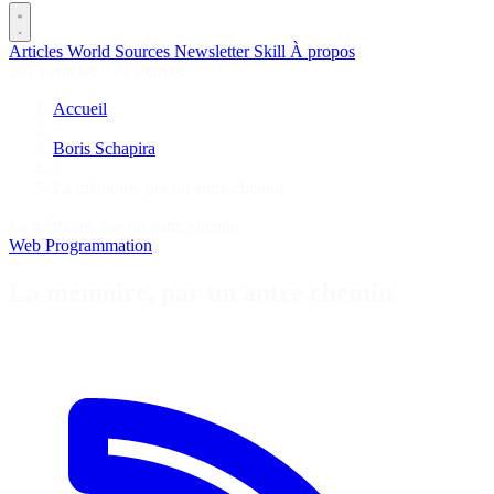
Articles
World
Sources
Newsletter
Skill
À propos
2675 articles
·
78 sources
Accueil
/
Boris Schapira
/
La mémoire, par un autre chemin
La mémoire, par un autre chemin
Web
Programmation
La mémoire, par un autre chemin