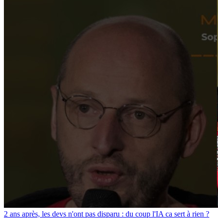
2 ans après, les devs n'ont pas disparu : du coup l'IA ca sert à rien ?