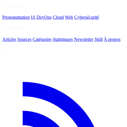
Catégories
Programmation
IA
DevOps
Cloud
Web
Cybersécurité
Navigation
Articles
Sources
Catégories
Statistiques
Newsletter
Skill
À propos
Flux