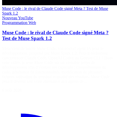
Muse Code : le rival de Claude Code signé Meta ? Test de Muse
Spark 1.2
Nouveau
YouTube
Programmation
Web
Muse Code : le rival de Claude Code signé Meta ?
Test de Muse Spark 1.2
Meta vient de lancer Muse Code, son nouvel agent IA pour le
développement, propulsé par Muse Spark 1.2. Peut-il réellement
concurrencer Claude Code, OpenAI Codex ou Gemini CLI ? Dans
cette vidéo, je teste Muse Code sur un véritable projet de
développement afin d’évaluer ses capacités : compréhension du
code, génération de fonctionnalités, modification de plusieurs
fichiers, utilisation du terminal et qualité des résultats. Muse Code
peut-il devenir une vraie alternative aux agents de…
6 août 2026