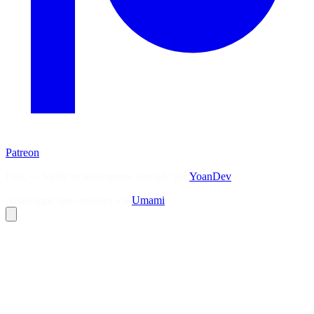
Patreon
Flux — Veille technologique agrégée par
YoanDev
Analytique sans cookies via
Umami