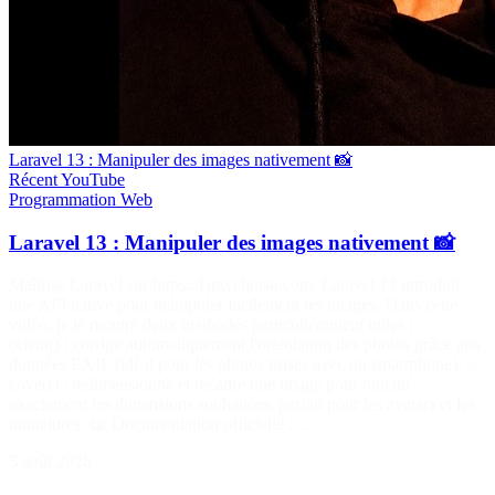
Laravel 13 : Manipuler des images nativement 📸
Récent
YouTube
Programmation
Web
Laravel 13 : Manipuler des images nativement 📸
Maîtrise Laravel sur https://laraveljutsu.com/ Laravel 13 introduit
une API native pour manipuler facilement les images. Dans cette
vidéo, je te montre deux méthodes particulièrement utiles : ✅
orient() : corrige automatiquement l'orientation des photos grâce aux
données EXIF (idéal pour les photos prises avec un smartphone). ✅
cover() : redimensionne et recadre une image pour obtenir
exactement les dimensions souhaitées, parfait pour les avatars et les
miniatures. 📖 Documentation officielle :…
5 août 2026