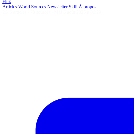
Flux
Articles
World
Sources
Newsletter
Skill
À propos
2645 articles
·
78 sources
·
MàJ 6 août 2026 à 06:29