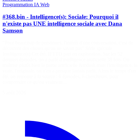
Programmation
IA
Web
#368.bin - Intelligence(s): Sociale: Pourquoi il
n'existe pas UNE intelligence sociale avec Dana
Samson
"Pour beaucoup de personnes, l'intérêt d'une conversation, c'est de
découvrir des choses qu'on ne savait pas" Série spéciale
Intelligence(s) Cet été, IFTTD part en exploration. Sur les 52
derniers épisodes, on a parlé d'intelligence artificielle 38 fois. On
maîtrise plutôt bien la partie artificielle &mdash mais l'intelligence, la
vraie, l'originale, on n'en a presque jamais parlé. Alors le temps d'un
été, on remonte à la source : 6 épisodes, 6 chercheurs, pour
comprendre ce qu'est vraiment…
5 août 2026