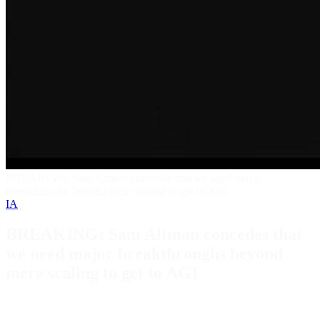
BREAKING: Sam Altman concedes that we need major
breakthroughs beyond mere scaling to get to AGI
IA
BREAKING: Sam Altman concedes that
we need major breakthroughs beyond
mere scaling to get to AGI