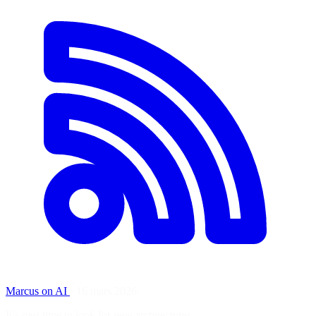
Marcus on AI
·
16 mars 2026
It’s past time to look for new architectures