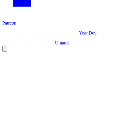
Patreon
Flux — Veille technologique agrégée par
YoanDev
Analytique sans cookies via
Umami