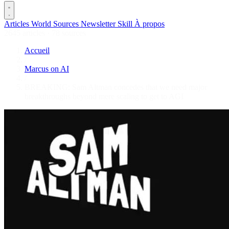
Articles
World
Sources
Newsletter
Skill
À propos
2645 articles
·
78 sources
Accueil
/
Marcus on AI
/
BREAKING: Sam Altman concedes that we need major
breakthroughs beyond mere scaling to get to AGI