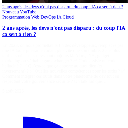
2 ans après, les devs n'ont pas disparu : du coup l'IA ca sert à rien ?
Nouveau
YouTube
Programmation
Web
DevOps
IA
Cloud
2 ans après, les devs n'ont pas disparu : du coup l'IA
ca sert à rien ?
En 2023, on nous promettait la fin des développeurs, remplacés par
une IA toute-puissante codant plus vite que son ombre. 2 ans plus
tard… spoiler : les devs sont toujours là. Alors, l’IA, gadget
marketing ou véritable game-changer ? ✅ Code assisté ou code
halluciné ? ✅ Qu’est-ce que ça apporte au quotidien (et
inversement) ? ✅ Quelles nouvelles compétences pour les techs ? ✅
Comment intégrer ces outils dans votre plateforme de dev tout en
respectant votre gouvernance sécurité ? Un talk ludique…
5 août 2026