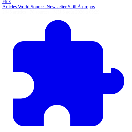
Flux
Articles
World
Sources
Newsletter
Skill
À propos
2645 articles
·
78 sources
·
MàJ 6 août 2026 à 06:29