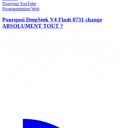
Nouveau
YouTube
Programmation
Web
Pourquoi DeepSeek V4 Flash 0731 change
ABSOLUMENT TOUT ?
DeepSeek V4 Flash vient de faire un énorme bond en avant sur les
benchmarks dédiés aux agents IA. Coding, terminal, utilisation
d’outils… les performances progressent fortement, tout en
conservant un prix extrêmement bas. 📌 Retrouvez moi sur : ▶️ Mon
site : https://pentiminax.fr ▶️ Twitter : https://twitter.com/Pentiminax
★ Les meilleures formations pour apprendre à programmer ★ ▶️
Apprendre le C# : http://bit.ly/csharp-course-fr ▶️ Apprendre le PHP
: http://bit.ly/php-course-fr ★ Les…
7 août 2026