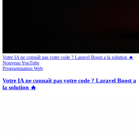
Votre IA ne connaît pas votre code ? Laravel Boost a la solution 🔥
Nouveau
YouTube
Programmation
Web
Votre IA ne connaît pas votre code ? Laravel Boost a
la solution 🔥
Soyez présent pour le lancement de ma série "Laravel augmenté par
l'IA" ! https://laraveljutsu.com 🤖 Comment faire pour qu’une IA
écrive du code Laravel qui ressemble vraiment à votre application ?
Dans cette vidéo, je découvre le skill infer-conventions de Laravel
Boost, un outil qui permet à vos agents IA de comprendre les vraies
conventions de votre projet. L’objectif n’est pas d’imposer des règles
génériques ou des "best practices" théoriques, mais d’analyser votre
code existant pour…