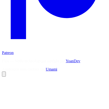
Patreon
Flux — Veille technologique agrégée par
YoanDev
Analytique sans cookies via
Umami