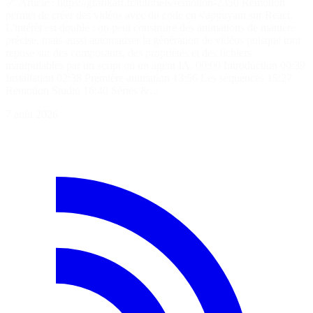
🔗 Article : https://grafikart.fr/tutoriels/remotion-2350 Remotion
permet de créer des vidéos avec du code en s'appuyant sur React.
L'intérêt est double : on peut construire des animations de manière
précise, mais aussi automatiser la génération de vidéos puisque tout
repose sur des composants, des propriétés et des fichiers
manipulables par un script ou un agent IA. 00:00 Introduction 00:39
Installation 02:38 Première animation 13:56 Les séquences 15:27
Remotion Studio 16:40 Séries &…
7 août 2026