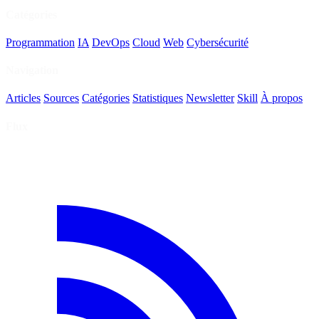
Catégories
Programmation
IA
DevOps
Cloud
Web
Cybersécurité
Navigation
Articles
Sources
Catégories
Statistiques
Newsletter
Skill
À propos
Flux