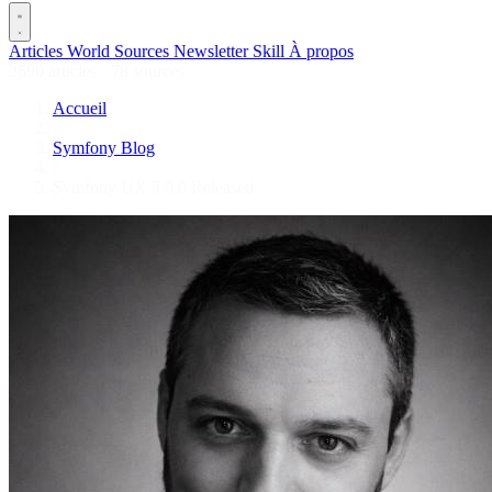
Articles
World
Sources
Newsletter
Skill
À propos
2690 articles
·
78 sources
Accueil
/
Symfony Blog
/
Symfony UX 3.0.0 Released