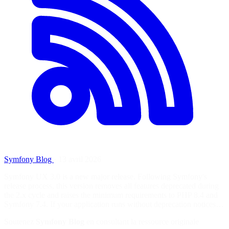
Symfony Blog
·
13 avril 2026
Symfony UX 3.0 is a new major release. Following Symfony's
release process, this version removes all features deprecated during
the 2.x cycle and raises the minimum requirements to PHP 8.4 and
Symfony 7.4. If your application runs without deprecation notices…
Soutenez
Symfony Blog
en consultant la ressource originale