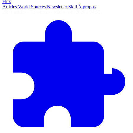
Flux
Articles
World
Sources
Newsletter
Skill
À propos
2690 articles
·
78 sources
·
MàJ 8 août 2026 à 04:55