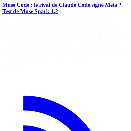
Muse Code : le rival de Claude Code signé Meta ?
Test de Muse Spark 1.2
Meta vient de lancer Muse Code, son nouvel agent IA pour le
développement, propulsé par Muse Spark 1.2. Peut-il réellement
concurrencer Claude Code, OpenAI Codex ou Gemini CLI ? Dans
cette vidéo, je teste Muse Code sur un véritable projet de
développement afin d’évaluer ses capacités : compréhension du
code, génération de fonctionnalités, modification de plusieurs
fichiers, utilisation du terminal et qualité des résultats. Muse Code
peut-il devenir une vraie alternative aux agents de…
6 août 2026