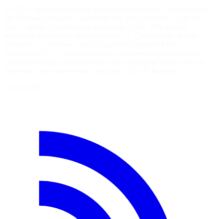
En 2023, on nous promettait la fin des développeurs, remplacés par
une IA toute-puissante codant plus vite que son ombre. 2 ans plus
tard… spoiler : les devs sont toujours là. Alors, l’IA, gadget
marketing ou véritable game-changer ? ✅ Code assisté ou code
halluciné ? ✅ Qu’est-ce que ça apporte au quotidien (et
inversement) ? ✅ Quelles nouvelles compétences pour les techs ? ✅
Comment intégrer ces outils dans votre plateforme de dev tout en
respectant votre gouvernance sécurité ? Un talk ludique…
5 août 2026