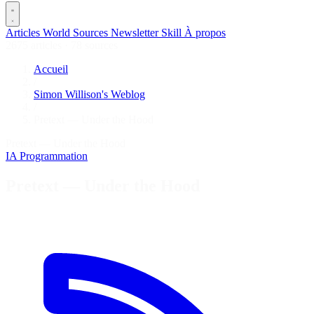
Articles
World
Sources
Newsletter
Skill
À propos
2675 articles
·
78 sources
Accueil
/
Simon Willison's Weblog
/
Pretext — Under the Hood
Pretext — Under the Hood
IA
Programmation
Pretext — Under the Hood