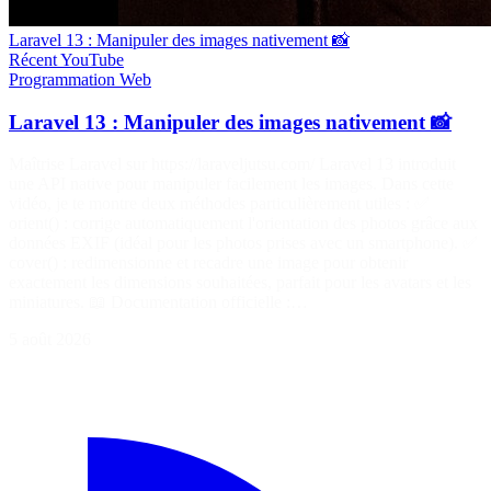
Laravel 13 : Manipuler des images nativement 📸
Récent
YouTube
Programmation
Web
Laravel 13 : Manipuler des images nativement 📸
Maîtrise Laravel sur https://laraveljutsu.com/ Laravel 13 introduit
une API native pour manipuler facilement les images. Dans cette
vidéo, je te montre deux méthodes particulièrement utiles : ✅
orient() : corrige automatiquement l'orientation des photos grâce aux
données EXIF (idéal pour les photos prises avec un smartphone). ✅
cover() : redimensionne et recadre une image pour obtenir
exactement les dimensions souhaitées, parfait pour les avatars et les
miniatures. 📖 Documentation officielle :…
5 août 2026