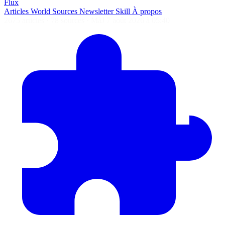
Flux
Articles
World
Sources
Newsletter
Skill
À propos
2675 articles
·
78 sources
·
MàJ 7 août 2026 à 05:40