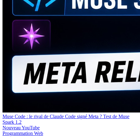
Muse Code : le rival de Claude Code signé Meta ? Test de Muse
Spark 1.2
Nouveau
YouTube
Programmation
Web