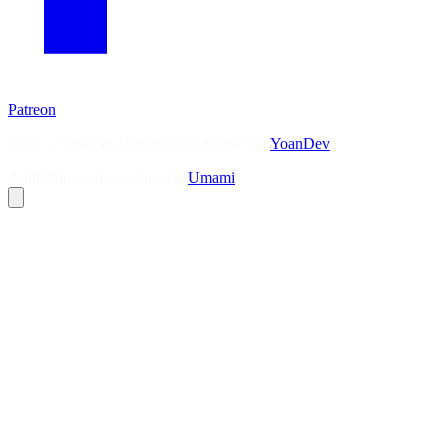
Patreon
Flux — Veille technologique agrégée par
YoanDev
Analytique sans cookies via
Umami