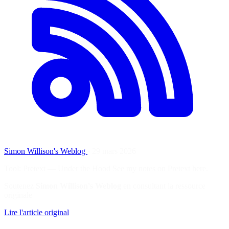
Simon Willison's Weblog
·
29 mars 2026
Tool: Pretext — Under the Hood See my notes on Pretext here.
Soutenez
Simon Willison's Weblog
en consultant la ressource
originale
Lire l'article original