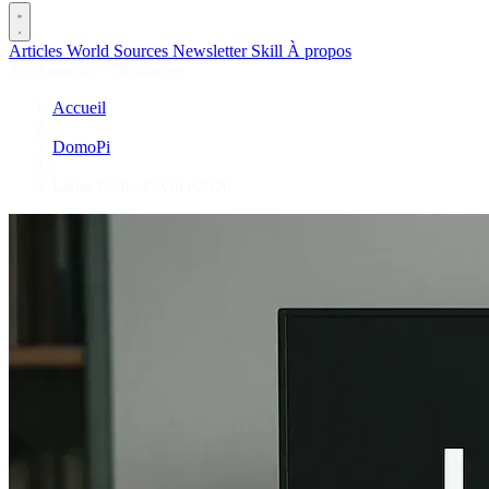
Articles
World
Sources
Newsletter
Skill
À propos
2693 articles
·
78 sources
Accueil
/
DomoPi
/
Liens Tech - Février 2026