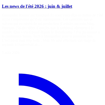
Les news de l'été 2026 : juin & juillet
Ganapathy Kumar sur Unsplash Et nous voici déjà au milieu de l’été
et j’ai l’impression qu’il est interminable. Les canicules qui se
suivent ont eu raison de ma production d’articles sur mon blog.
Pourtant, j’ai des idées d’articles que je publierai sûrement à la
rentrée. Que s’est-il passé depuis le Breizhcamp ? J’ai pu assister à
la conférence Sunny Tech à Montpellier pour la première fois.
L’occasion était trop belle : Mon fils ainé effectuait son stage de
seconde à l’université de…
5 août 2026