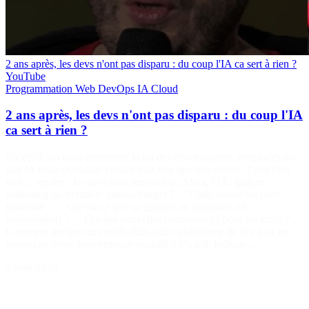
2 ans après, les devs n'ont pas disparu : du coup l'IA ca sert à rien ?
YouTube
Programmation
Web
DevOps
IA
Cloud
2 ans après, les devs n'ont pas disparu : du coup l'IA
ca sert à rien ?
En 2023, on nous promettait la fin des développeurs, remplacés par
une IA toute-puissante codant plus vite que son ombre. 2 ans plus
tard… spoiler : les devs sont toujours là. Alors, l’IA, gadget
marketing ou véritable game-changer ? ✅ Code assisté ou code
halluciné ? ✅ Qu’est-ce que ça apporte au quotidien (et
inversement) ? ✅ Quelles nouvelles compétences pour les techs ? ✅
Comment intégrer ces outils dans votre plateforme de dev tout en
respectant votre gouvernance sécurité ? Un talk ludique…
5 août 2026