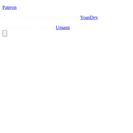
Patreon
Flux — Veille technologique agrégée par
YoanDev
Analytique sans cookies via
Umami