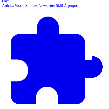
Flux
Articles
World
Sources
Newsletter
Skill
À propos
2693 articles
·
78 sources
·
MàJ 9 août 2026 à 05:04