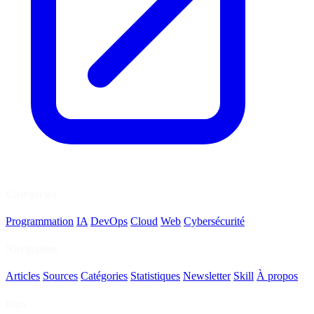
Catégories
Programmation
IA
DevOps
Cloud
Web
Cybersécurité
Navigation
Articles
Sources
Catégories
Statistiques
Newsletter
Skill
À propos
Flux