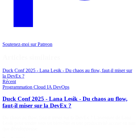
Soutenez-moi sur Patreon
Articles similaires
Duck Conf 2025 - Lana Lesik - Du chaos au flow, faut-il miser sur
la DevEx ?
Récent
Programmation
Cloud
IA
DevOps
Duck Conf 2025 - Lana Lesik - Du chaos au flow,
faut-il miser sur la DevEx ?
Du chaos au flow, faut-il miser sur la DevEx ? L'aventure de Lana
Lesik pour tendre vers un bien-être et une productivité accrue en tant
que développeuse.