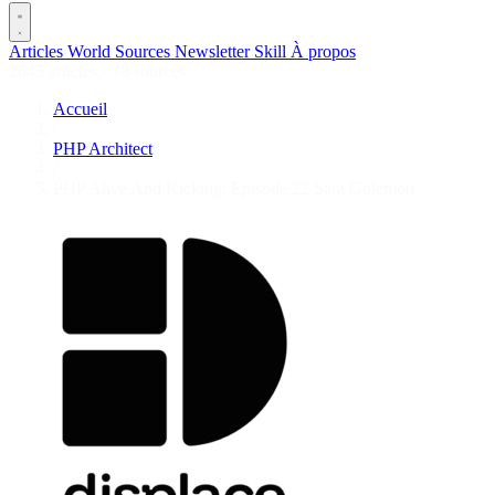
Articles
World
Sources
Newsletter
Skill
À propos
2645 articles
·
78 sources
Accueil
/
PHP Architect
/
PHP Alive And Kicking: Episode 22 Sara Golemon