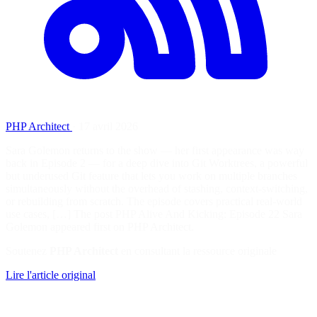
PHP Architect
·
17 avril 2026
Sara Golemon returns to the show — her first appearance was way
back in Episode 2 — for a deep dive into Git Worktrees, a powerful
but underused Git feature that lets you work on multiple branches
simultaneously without the overhead of stashing, context-switching,
or rebuilding from scratch. The episode covers practical real-world
use cases, […] The post PHP Alive And Kicking: Episode 22 Sara
Golemon appeared first on PHP Architect.
Soutenez
PHP Architect
en consultant la ressource originale
Lire l'article original