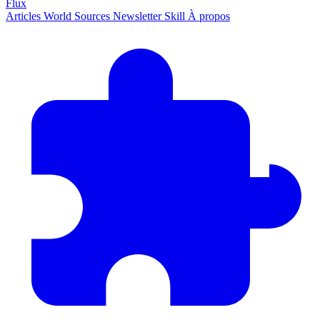
Flux
Articles
World
Sources
Newsletter
Skill
À propos
2645 articles
·
78 sources
·
MàJ 6 août 2026 à 06:29