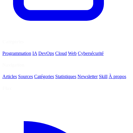
Catégories
Programmation
IA
DevOps
Cloud
Web
Cybersécurité
Navigation
Articles
Sources
Catégories
Statistiques
Newsletter
Skill
À propos
Flux