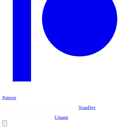
Patreon
Flux — Veille technologique agrégée par
YoanDev
Analytique sans cookies via
Umami