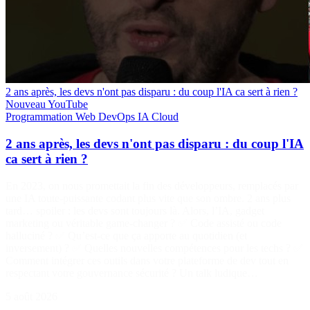
2 ans après, les devs n'ont pas disparu : du coup l'IA ca sert à rien ?
Nouveau
YouTube
Programmation
Web
DevOps
IA
Cloud
2 ans après, les devs n'ont pas disparu : du coup l'IA
ca sert à rien ?
En 2023, on nous promettait la fin des développeurs, remplacés par
une IA toute-puissante codant plus vite que son ombre. 2 ans plus
tard… spoiler : les devs sont toujours là. Alors, l’IA, gadget
marketing ou véritable game-changer ? ✅ Code assisté ou code
halluciné ? ✅ Qu’est-ce que ça apporte au quotidien (et
inversement) ? ✅ Quelles nouvelles compétences pour les techs ? ✅
Comment intégrer ces outils dans votre plateforme de dev tout en
respectant votre gouvernance sécurité ? Un talk ludique…
5 août 2026