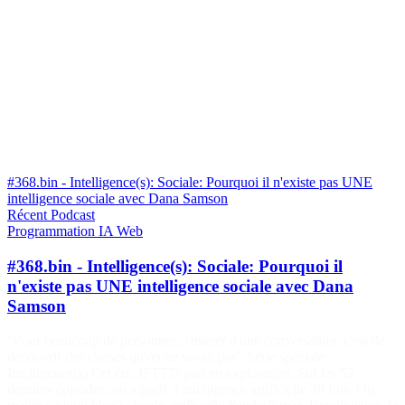
#368.bin - Intelligence(s): Sociale: Pourquoi il n'existe pas UNE
intelligence sociale avec Dana Samson
Récent
Podcast
Programmation
IA
Web
#368.bin - Intelligence(s): Sociale: Pourquoi il
n'existe pas UNE intelligence sociale avec Dana
Samson
"Pour beaucoup de personnes, l'intérêt d'une conversation, c'est de
découvrir des choses qu'on ne savait pas" Série spéciale
Intelligence(s) Cet été, IFTTD part en exploration. Sur les 52
derniers épisodes, on a parlé d'intelligence artificielle 38 fois. On