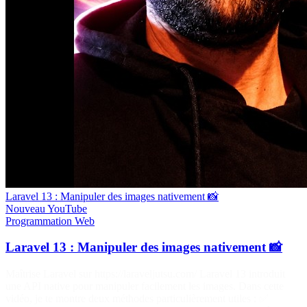
Laravel 13 : Manipuler des images nativement 📸
Nouveau
YouTube
Programmation
Web
Laravel 13 : Manipuler des images nativement 📸
Maîtrise Laravel sur https://laraveljutsu.com/ Laravel 13 introduit
une API native pour manipuler facilement les images. Dans cette
vidéo, je te montre deux méthodes particulièrement utiles : ✅