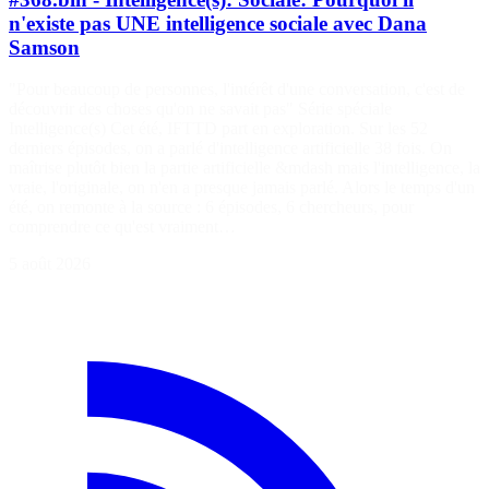
n'existe pas UNE intelligence sociale avec Dana
Samson
"Pour beaucoup de personnes, l'intérêt d'une conversation, c'est de
découvrir des choses qu'on ne savait pas" Série spéciale
Intelligence(s) Cet été, IFTTD part en exploration. Sur les 52
derniers épisodes, on a parlé d'intelligence artificielle 38 fois. On
maîtrise plutôt bien la partie artificielle &mdash mais l'intelligence, la
vraie, l'originale, on n'en a presque jamais parlé. Alors le temps d'un
été, on remonte à la source : 6 épisodes, 6 chercheurs, pour
comprendre ce qu'est vraiment…
5 août 2026