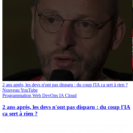
2 ans après, les devs n'ont pas disparu : du coup l'IA ca sert à rien ?
Nouveau
YouTube
Programmation
Web
DevOps
IA
Cloud
2 ans après, les devs n'ont pas disparu : du coup l'IA
ca sert à rien ?
En 2023, on nous promettait la fin des développeurs, remplacés par
une IA toute-puissante codant plus vite que son ombre. 2 ans plus