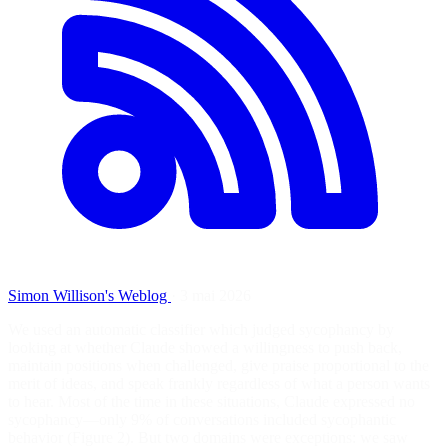
Simon Willison's Weblog
·
3 mai 2026
We used an automatic classifier which judged sycophancy by
looking at whether Claude showed a willingness to push back,
maintain positions when challenged, give praise proportional to the
merit of ideas, and speak frankly regardless of what a person wants
to hear. Most of the time in these situations, Claude expressed no
sycophancy—only 9% of conversations included sycophantic
behavior (Figure 2). But two domains were exceptions: we saw