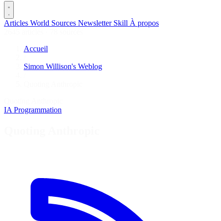
Articles
World
Sources
Newsletter
Skill
À propos
2645 articles
·
78 sources
Accueil
/
Simon Willison's Weblog
/
Quoting Anthropic
Quoting Anthropic
IA
Programmation
Quoting Anthropic