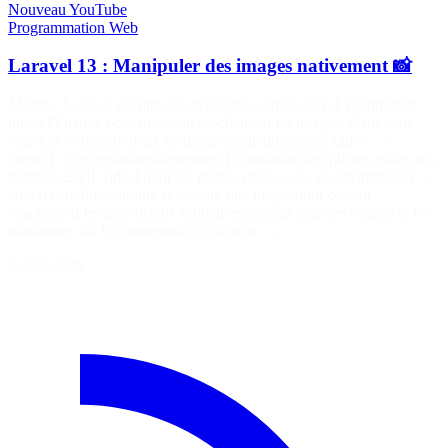
Nouveau
YouTube
Programmation
Web
Laravel 13 : Manipuler des images nativement 📸
Maîtrise Laravel sur https://laraveljutsu.com/ Laravel 13 introduit
une API native pour manipuler facilement les images. Dans cette
vidéo, je te montre deux méthodes particulièrement utiles : ✅
orient() : corrige automatiquement l'orientation des photos grâce aux
données EXIF (idéal pour les photos prises avec un smartphone). ✅
cover() : redimensionne et recadre une image pour obtenir
exactement les dimensions souhaitées, parfait pour les avatars et les
miniatures. 📖 Documentation officielle :…
5 août 2026