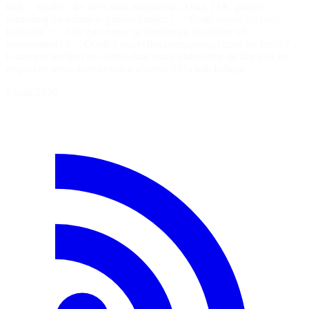
tard… spoiler : les devs sont toujours là. Alors, l’IA, gadget
marketing ou véritable game-changer ? ✅ Code assisté ou code
halluciné ? ✅ Qu’est-ce que ça apporte au quotidien (et
inversement) ? ✅ Quelles nouvelles compétences pour les techs ? ✅
Comment intégrer ces outils dans votre plateforme de dev tout en
respectant votre gouvernance sécurité ? Un talk ludique…
5 août 2026