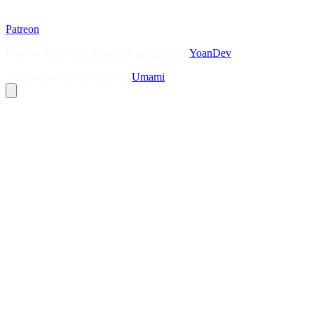
Patreon
Flux — Veille technologique agrégée par
YoanDev
Analytique sans cookies via
Umami