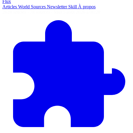
Flux
Articles
World
Sources
Newsletter
Skill
À propos
2628 articles
·
78 sources
·
MàJ 5 août 2026 à 06:28