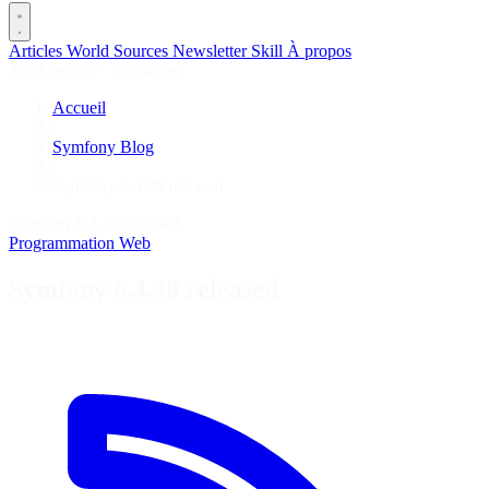
Articles
World
Sources
Newsletter
Skill
À propos
2628 articles
·
78 sources
Accueil
/
Symfony Blog
/
Symfony 6.4.38 released
Symfony 6.4.38 released
Programmation
Web
Symfony 6.4.38 released