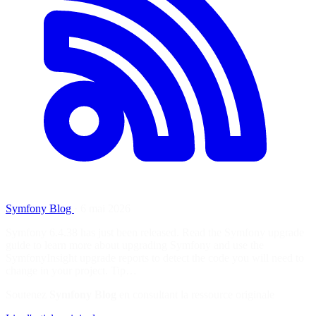
Symfony Blog
·
6 mai 2026
Symfony 6.4.38 has just been released. Read the Symfony upgrade
guide to learn more about upgrading Symfony and use the
SymfonyInsight upgrade reports to detect the code you will need to
change in your project. Tip…
Soutenez
Symfony Blog
en consultant la ressource originale