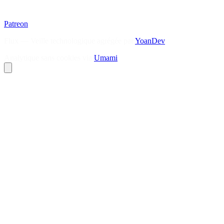
Patreon
Flux — Veille technologique agrégée par
YoanDev
Analytique sans cookies via
Umami