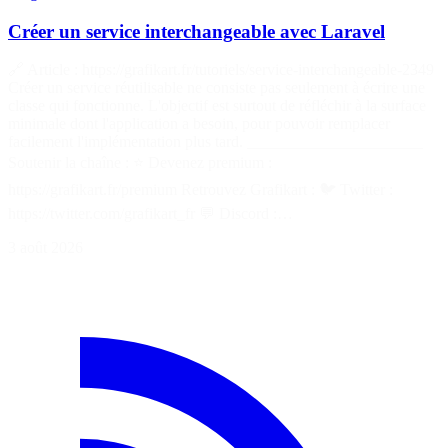
Créer un service interchangeable avec Laravel
🔗 Article : https://grafikart.fr/tutoriels/service-interchangeable-2349
Créer un service réutilisable ne consiste pas seulement à écrire une
classe qui fonctionne. L'objectif est surtout de réfléchir à la surface
minimale dont l'application a besoin, pour pouvoir remplacer
facilement l'implémentation plus tard. ______________________
Soutenir la chaîne : ⭐ Devenez premium :
https://grafikart.fr/premium Retrouvez Grafikart : 🐦 Twitter :
https://twitter.com/grafikart_fr 💬 Discord :…
3 août 2026