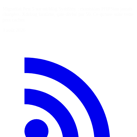
Migration Pest 5 sur un blog Symfony : extensions PHPStan jamais
chargées, Xdebug fantôme, gate divisé par 50. Ce qu'une suite verte
peut cacher.
3 août 2026