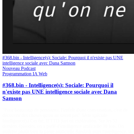
#368.bin - Intelligence(s): Sociale: Pourquoi il n'existe pas UNE
intelligence sociale avec Dana Samson
Nouveau
Podcast
Programmation
IA
Web
#368.bin - Intelligence(s): Sociale: Pourquoi il
n'existe pas UNE intelligence sociale avec Dana
Samson
"Pour beaucoup de personnes, l'intérêt d'une conversation, c'est de
découvrir des choses qu'on ne savait pas" Série spéciale
Intelligence(s) Cet été, IFTTD part en exploration. Sur les 52
derniers épisodes, on a parlé d'intelligence artificielle 38 fois. On
maîtrise plutôt bien la partie artificielle &mdash mais l'intelligence, la