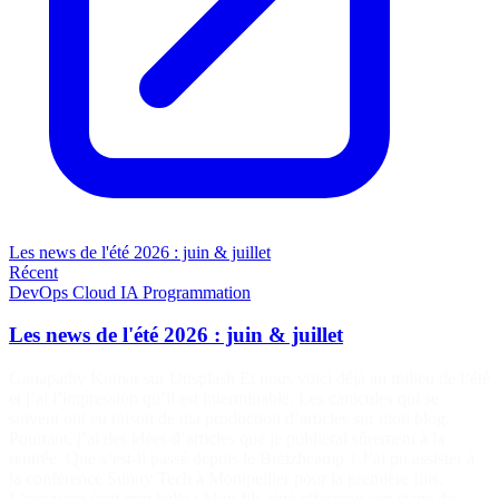
Les news de l'été 2026 : juin & juillet
Récent
DevOps
Cloud
IA
Programmation
Les news de l'été 2026 : juin & juillet
Ganapathy Kumar sur Unsplash Et nous voici déjà au milieu de l’été
et j’ai l’impression qu’il est interminable. Les canicules qui se
suivent ont eu raison de ma production d’articles sur mon blog.
Pourtant, j’ai des idées d’articles que je publierai sûrement à la
rentrée. Que s’est-il passé depuis le Breizhcamp ? J’ai pu assister à
la conférence Sunny Tech à Montpellier pour la première fois.
L’occasion était trop belle : Mon fils ainé effectuait son stage de