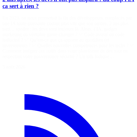
ca sert à rien ?
En 2023, on nous promettait la fin des développeurs, remplacés par
une IA toute-puissante codant plus vite que son ombre. 2 ans plus
tard… spoiler : les devs sont toujours là. Alors, l’IA, gadget
marketing ou véritable game-changer ? ✅ Code assisté ou code
halluciné ? ✅ Qu’est-ce que ça apporte au quotidien (et
inversement) ? ✅ Quelles nouvelles compétences pour les techs ? ✅
Comment intégrer ces outils dans votre plateforme de dev tout en
respectant votre gouvernance sécurité ? Un talk ludique…
5 août 2026