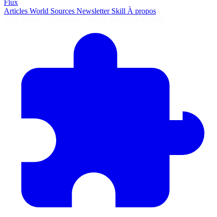
Flux
Articles
World
Sources
Newsletter
Skill
À propos
2675 articles
·
78 sources
·
MàJ 7 août 2026 à 05:40