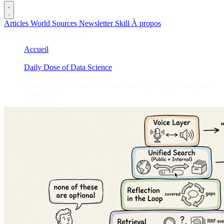
Articles
World
Sources
Newsletter
Skill
À propos
2675 articles
·
78 sources
Accueil
/
Daily Dose of Data Science
/
Build a Deep Researcher That Beats OpenAI, Gemini, and
Perplexity