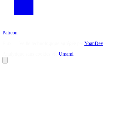
Patreon
Flux — Veille technologique agrégée par
YoanDev
Analytique sans cookies via
Umami