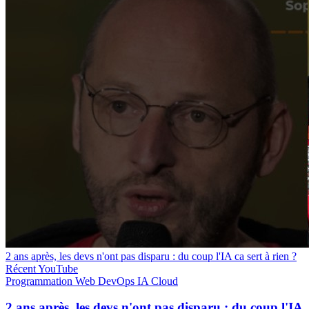
2 ans après, les devs n'ont pas disparu : du coup l'IA ca sert à rien ?
Récent
YouTube
Programmation
Web
DevOps
IA
Cloud
2 ans après, les devs n'ont pas disparu : du coup l'IA