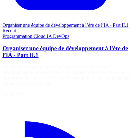
Organiser une équipe de développement à l’ère de l’IA - Part II.1
Récent
Programmation
Cloud
IA
DevOps
Organiser une équipe de développement à l’ère de
l’IA - Part II.1
'impact de l'IA agentique sur la création de valeur dans le
développement logiciel. Celle-ci se déplace progressivement de la
production de code vers la compréhension du métier, la qualité du
contexte et la prise de décision.
4 août 2026