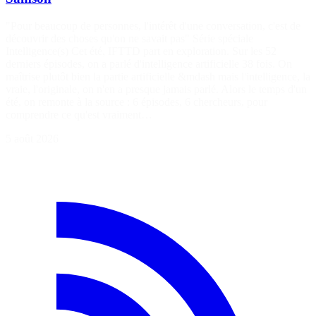
"Pour beaucoup de personnes, l'intérêt d'une conversation, c'est de
découvrir des choses qu'on ne savait pas" Série spéciale
Intelligence(s) Cet été, IFTTD part en exploration. Sur les 52
derniers épisodes, on a parlé d'intelligence artificielle 38 fois. On
maîtrise plutôt bien la partie artificielle &mdash mais l'intelligence, la
vraie, l'originale, on n'en a presque jamais parlé. Alors le temps d'un
été, on remonte à la source : 6 épisodes, 6 chercheurs, pour
comprendre ce qu'est vraiment…
5 août 2026