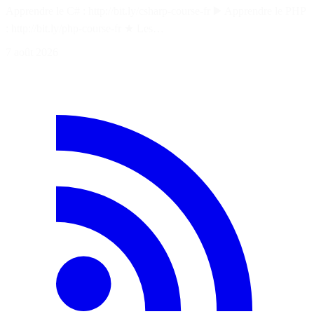
Apprendre le C# : http://bit.ly/csharp-course-fr ▶️ Apprendre le PHP
: http://bit.ly/php-course-fr ★ Les…
7 août 2026