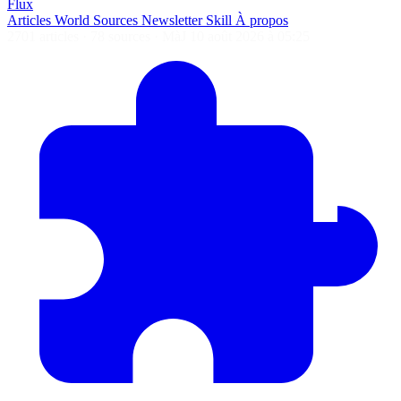
Flux
Articles
World
Sources
Newsletter
Skill
À propos
2701 articles
·
78 sources
·
MàJ 10 août 2026 à 05:25