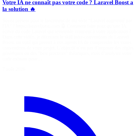
Votre IA ne connaît pas votre code ? Laravel Boost a
la solution 🔥
Soyez présent pour le lancement de ma série "Laravel augmenté par
l'IA" ! https://laraveljutsu.com 🤖 Comment faire pour qu’une IA
écrive du code Laravel qui ressemble vraiment à votre application ?
Dans cette vidéo, je découvre le skill infer-conventions de Laravel
Boost, un outil qui permet à vos agents IA de comprendre les vraies
conventions de votre projet. L’objectif n’est pas d’imposer des règles
génériques ou des "best practices" théoriques, mais d’analyser votre
code existant pour…
7 août 2026