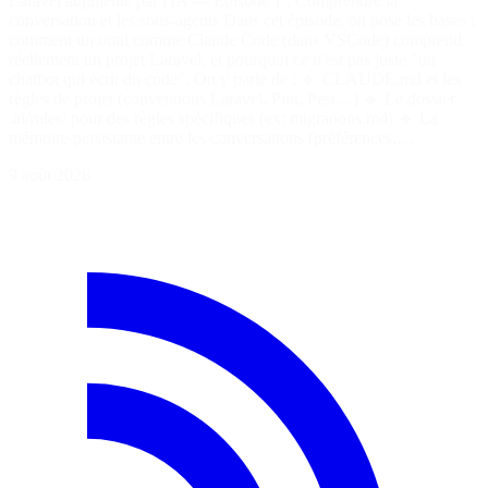
Laravel augmenté par l'IA — Épisode 1 : Comprendre la
conversation et les sous-agents Dans cet épisode, on pose les bases :
comment un outil comme Claude Code (dans VSCode) comprend
réellement un projet Laravel, et pourquoi ce n'est pas juste "un
chatbot qui écrit du code". On y parle de : 🔹 CLAUDE.md et les
règles de projet (conventions Laravel, Pint, Pest…) 🔹 Le dossier
.ai/rules/ pour des règles spécifiques (ex: migrations.md) 🔹 La
mémoire persistante entre les conversations (préférences,…
9 août 2026