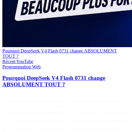
Pourquoi DeepSeek V4 Flash 0731 change ABSOLUMENT
TOUT ?
Récent
YouTube
Programmation
Web
Pourquoi DeepSeek V4 Flash 0731 change
ABSOLUMENT TOUT ?
DeepSeek V4 Flash vient de faire un énorme bond en avant sur les
benchmarks dédiés aux agents IA. Coding, terminal, utilisation
d’outils… les performances progressent fortement, tout en
conservant un prix extrêmement bas. 📌 Retrouvez moi sur : ▶️ Mon
site : https://pentiminax.fr ▶️ Twitter : https://twitter.com/Pentiminax
★ Les meilleures formations pour apprendre à programmer ★ ▶️