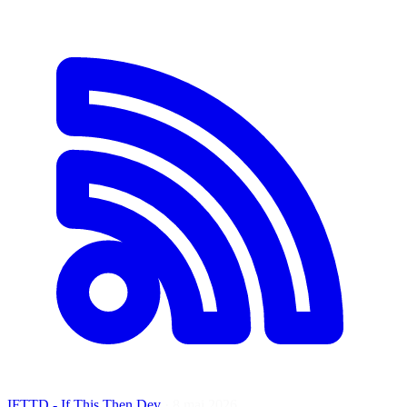
IFTTD - If This Then Dev
·
8 mai 2026