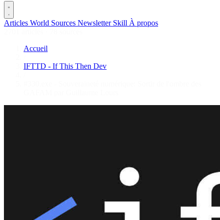
Articles
World
Sources
Newsletter
Skill
À propos
2701 articles
·
78 sources
Accueil
/
IFTTD - If This Then Dev
/
#330.exe - Souveraineté numérique: Sortir de l'ombre des
GAFAM par Guillaume Lours