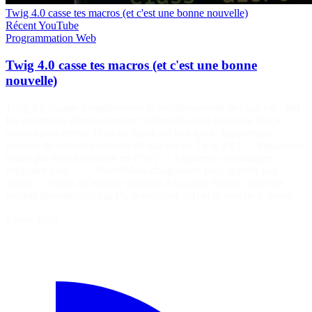
Twig 4.0 casse tes macros (et c'est une bonne nouvelle)
Récent
YouTube
Programmation
Web
Twig 4.0 casse tes macros (et c'est une bonne
nouvelle)
Twig 4.0 change complètement le fonctionnement des macros : fini
les arguments silencieusement optionnels et les fautes de frappe
avalées sans erreur. Dans ce Short, on voit les 4 changements
majeurs du nouveau système de macros de Twig 4.0 : ✅ Arguments
requis par défaut (comme en PHP) ✅ Arguments variadiques
explicites avec ... ✅ Parenthèses obligatoires pour appeler une
macro ✅ Noms de macros sensibles à la casse Bonus : noms de
macros dynamiques, tag {% deprecated %}, et la marche à suivre…
8 août 2026