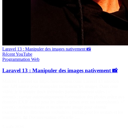
Laravel 13 : Manipuler des images nativement 📸
Récent
YouTube
Programmation
Web
Laravel 13 : Manipuler des images nativement 📸
Maîtrise Laravel sur https://laraveljutsu.com/ Laravel 13 introduit
une API native pour manipuler facilement les images. Dans cette
vidéo, je te montre deux méthodes particulièrement utiles : ✅
orient() : corrige automatiquement l'orientation des photos grâce aux
données EXIF (idéal pour les photos prises avec un smartphone). ✅
cover() : redimensionne et recadre une image pour obtenir
exactement les dimensions souhaitées, parfait pour les avatars et les
miniatures. 📖 Documentation officielle :…
5 août 2026