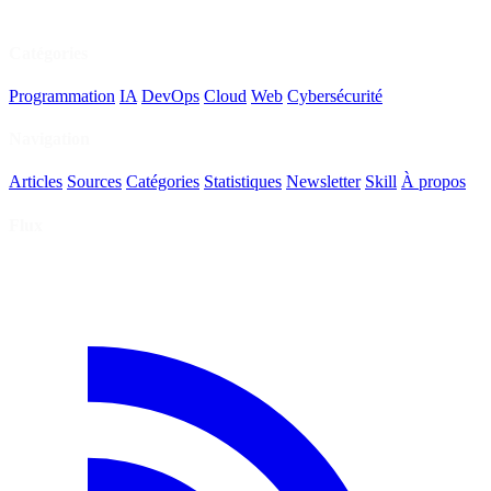
Catégories
Programmation
IA
DevOps
Cloud
Web
Cybersécurité
Navigation
Articles
Sources
Catégories
Statistiques
Newsletter
Skill
À propos
Flux