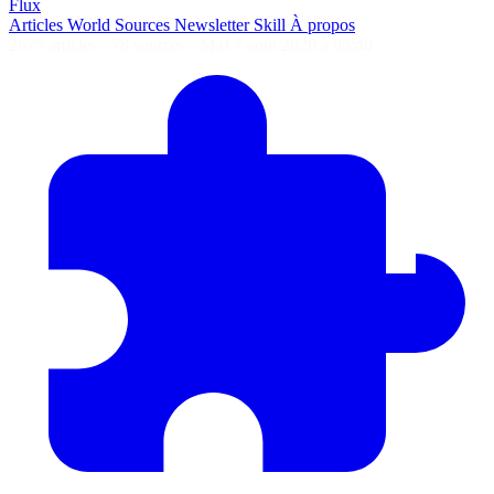
Flux
Articles
World
Sources
Newsletter
Skill
À propos
2675 articles
·
78 sources
·
MàJ 7 août 2026 à 05:40