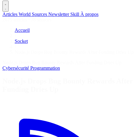
Articles
World
Sources
Newsletter
Skill
À propos
2675 articles
·
78 sources
Accueil
/
Socket
/
Node.js Drops Bug Bounty Rewards After Funding Dries Up
Node.js Drops Bug Bounty Rewards After Funding Dries Up
Cybersécurité
Programmation
Node.js Drops Bug Bounty Rewards After
Funding Dries Up