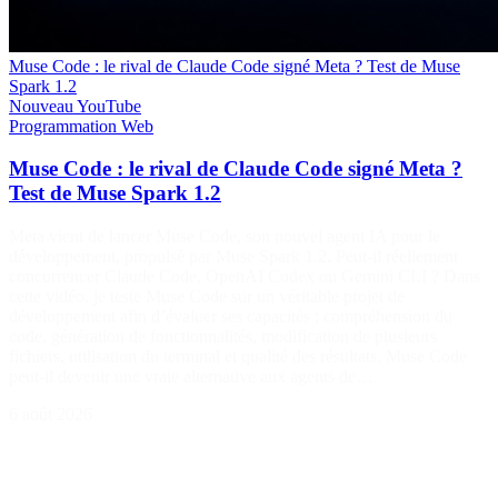
Muse Code : le rival de Claude Code signé Meta ? Test de Muse
Spark 1.2
Nouveau
YouTube
Programmation
Web
Muse Code : le rival de Claude Code signé Meta ?
Test de Muse Spark 1.2
Meta vient de lancer Muse Code, son nouvel agent IA pour le
développement, propulsé par Muse Spark 1.2. Peut-il réellement
concurrencer Claude Code, OpenAI Codex ou Gemini CLI ? Dans
cette vidéo, je teste Muse Code sur un véritable projet de
développement afin d’évaluer ses capacités : compréhension du
code, génération de fonctionnalités, modification de plusieurs
fichiers, utilisation du terminal et qualité des résultats. Muse Code
peut-il devenir une vraie alternative aux agents de…
6 août 2026