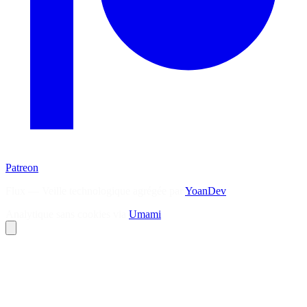
Patreon
Flux — Veille technologique agrégée par
YoanDev
Analytique sans cookies via
Umami