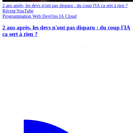
2 ans après, les devs n'ont pas disparu : du coup l'IA ca sert à rien ?
Récent
YouTube
Programmation
Web
DevOps
IA
Cloud
2 ans après, les devs n'ont pas disparu : du coup l'IA
ca sert à rien ?
En 2023, on nous promettait la fin des développeurs, remplacés par
une IA toute-puissante codant plus vite que son ombre. 2 ans plus
tard… spoiler : les devs sont toujours là. Alors, l’IA, gadget
marketing ou véritable game-changer ? ✅ Code assisté ou code
halluciné ? ✅ Qu’est-ce que ça apporte au quotidien (et
inversement) ? ✅ Quelles nouvelles compétences pour les techs ? ✅
Comment intégrer ces outils dans votre plateforme de dev tout en
respectant votre gouvernance sécurité ? Un talk ludique…
5 août 2026