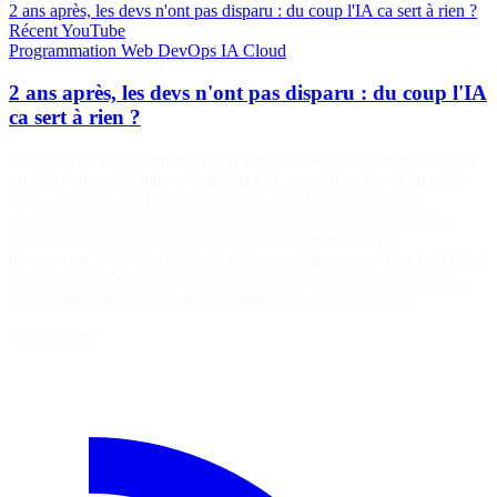
2 ans après, les devs n'ont pas disparu : du coup l'IA ca sert à rien ?
Récent
YouTube
Programmation
Web
DevOps
IA
Cloud
2 ans après, les devs n'ont pas disparu : du coup l'IA
ca sert à rien ?
En 2023, on nous promettait la fin des développeurs, remplacés par
une IA toute-puissante codant plus vite que son ombre. 2 ans plus
tard… spoiler : les devs sont toujours là. Alors, l’IA, gadget
marketing ou véritable game-changer ? ✅ Code assisté ou code
halluciné ? ✅ Qu’est-ce que ça apporte au quotidien (et
inversement) ? ✅ Quelles nouvelles compétences pour les techs ? ✅
Comment intégrer ces outils dans votre plateforme de dev tout en
respectant votre gouvernance sécurité ? Un talk ludique…
5 août 2026