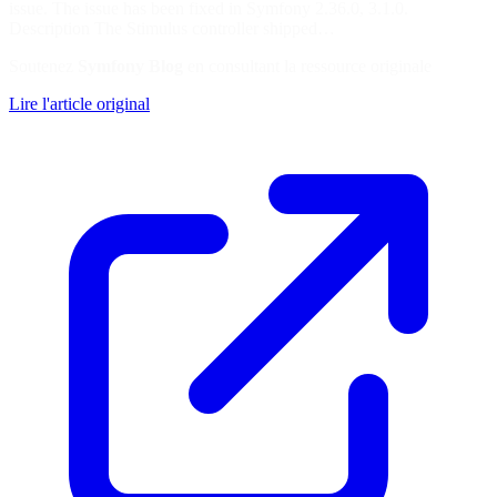
issue. The issue has been fixed in Symfony 2.36.0, 3.1.0.
Description The Stimulus controller shipped…
Soutenez
Symfony Blog
en consultant la ressource originale
Lire l'article original