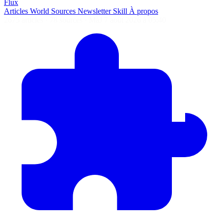
Flux
Articles
World
Sources
Newsletter
Skill
À propos
2675 articles
·
78 sources
·
MàJ 7 août 2026 à 05:40