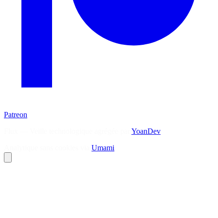
Patreon
Flux — Veille technologique agrégée par
YoanDev
Analytique sans cookies via
Umami