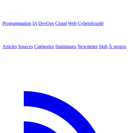
Catégories
Programmation
IA
DevOps
Cloud
Web
Cybersécurité
Navigation
Articles
Sources
Catégories
Statistiques
Newsletter
Skill
À propos
Flux