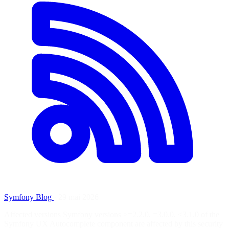
Symfony Blog
·
29 mai 2026
Affected versions Symfony versions >=2.2.0, =3.0.0, <3.1.0 of the
Symfony UX Autocomplete component are affected by this security