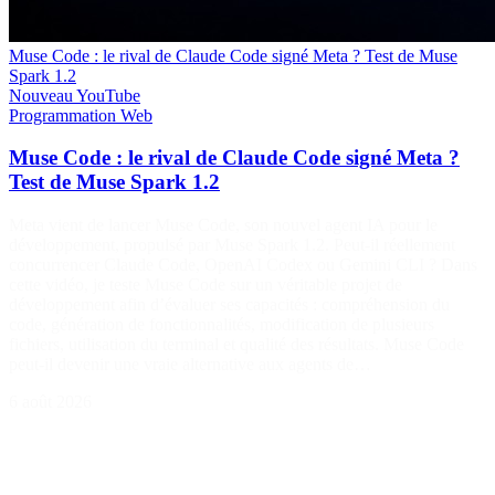
Muse Code : le rival de Claude Code signé Meta ? Test de Muse
Spark 1.2
Nouveau
YouTube
Programmation
Web
Muse Code : le rival de Claude Code signé Meta ?
Test de Muse Spark 1.2
Meta vient de lancer Muse Code, son nouvel agent IA pour le
développement, propulsé par Muse Spark 1.2. Peut-il réellement
concurrencer Claude Code, OpenAI Codex ou Gemini CLI ? Dans
cette vidéo, je teste Muse Code sur un véritable projet de
développement afin d’évaluer ses capacités : compréhension du
code, génération de fonctionnalités, modification de plusieurs
fichiers, utilisation du terminal et qualité des résultats. Muse Code
peut-il devenir une vraie alternative aux agents de…
6 août 2026