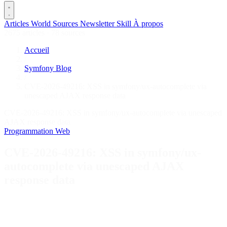
Articles
World
Sources
Newsletter
Skill
À propos
2675 articles
·
78 sources
Accueil
/
Symfony Blog
/
CVE-2026-49216: XSS in symfony/ux-autocomplete via
unescaped AJAX response data
CVE-2026-49216: XSS in symfony/ux-autocomplete via unescaped
AJAX response data
Programmation
Web
CVE-2026-49216: XSS in symfony/ux-
autocomplete via unescaped AJAX
response data