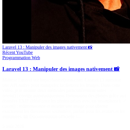
Laravel 13 : Manipuler des images nativement 📸
Récent
YouTube
Programmation
Web
Laravel 13 : Manipuler des images nativement 📸
Maîtrise Laravel sur https://laraveljutsu.com/ Laravel 13 introduit
une API native pour manipuler facilement les images. Dans cette
vidéo, je te montre deux méthodes particulièrement utiles : ✅
orient() : corrige automatiquement l'orientation des photos grâce aux
données EXIF (idéal pour les photos prises avec un smartphone). ✅
cover() : redimensionne et recadre une image pour obtenir
exactement les dimensions souhaitées, parfait pour les avatars et les
miniatures. 📖 Documentation officielle :…
5 août 2026