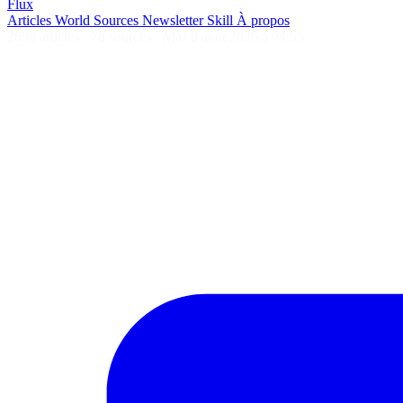
Flux
Articles
World
Sources
Newsletter
Skill
À propos
2690 articles
·
78 sources
·
MàJ 8 août 2026 à 04:55