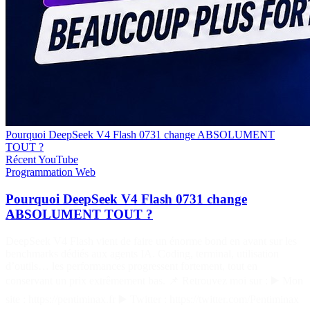
Pourquoi DeepSeek V4 Flash 0731 change ABSOLUMENT
TOUT ?
Récent
YouTube
Programmation
Web
Pourquoi DeepSeek V4 Flash 0731 change
ABSOLUMENT TOUT ?
DeepSeek V4 Flash vient de faire un énorme bond en avant sur les
benchmarks dédiés aux agents IA. Coding, terminal, utilisation
d’outils… les performances progressent fortement, tout en
conservant un prix extrêmement bas. 📌 Retrouvez moi sur : ▶️ Mon
site : https://pentiminax.fr ▶️ Twitter : https://twitter.com/Pentiminax