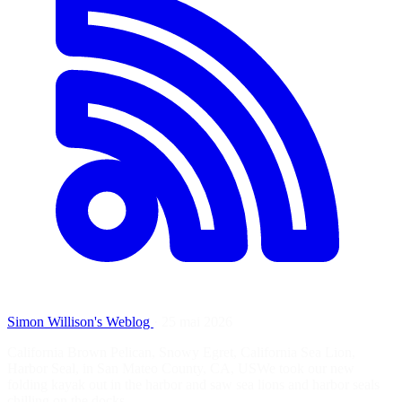
Simon Willison's Weblog
·
25 mai 2026
California Brown Pelican, Snowy Egret, California Sea Lion,
Harbor Seal, in San Mateo County, CA, USWe took our new
folding kayak out in the harbor and saw sea lions and harbor seals
chilling on the docks.