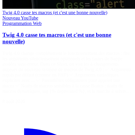
Twig 4.0 casse tes macros (et c'est une bonne nouvelle)
Nouveau
YouTube
Programmation
Web
Twig 4.0 casse tes macros (et c'est une bonne
nouvelle)
Twig 4.0 change complètement le fonctionnement des macros : fini
les arguments silencieusement optionnels et les fautes de frappe
avalées sans erreur. Dans ce Short, on voit les 4 changements
majeurs du nouveau système de macros de Twig 4.0 : ✅ Arguments
requis par défaut (comme en PHP) ✅ Arguments variadiques
explicites avec ... ✅ Parenthèses obligatoires pour appeler une
macro ✅ Noms de macros sensibles à la casse Bonus : noms de
macros dynamiques, tag {% deprecated %}, et la marche à suivre…
8 août 2026