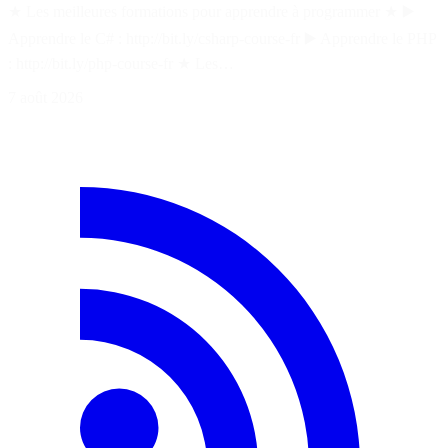
★ Les meilleures formations pour apprendre à programmer ★ ▶️
Apprendre le C# : http://bit.ly/csharp-course-fr ▶️ Apprendre le PHP
: http://bit.ly/php-course-fr ★ Les…
7 août 2026