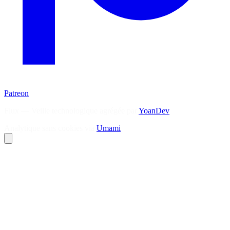
Patreon
Flux — Veille technologique agrégée par
YoanDev
Analytique sans cookies via
Umami