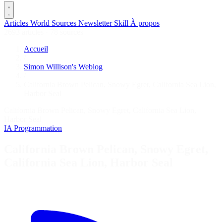
Articles
World
Sources
Newsletter
Skill
À propos
2693 articles
·
78 sources
Accueil
/
Simon Willison's Weblog
/
California Brown Pelican, Snowy Egret, California Sea Lion,
Harbor Seal
California Brown Pelican, Snowy Egret, California Sea Lion,
Harbor Seal
IA
Programmation
California Brown Pelican, Snowy Egret,
California Sea Lion, Harbor Seal