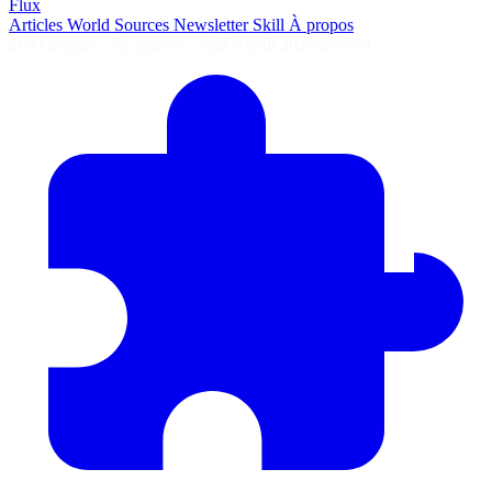
Flux
Articles
World
Sources
Newsletter
Skill
À propos
2693 articles
·
78 sources
·
MàJ 9 août 2026 à 05:04