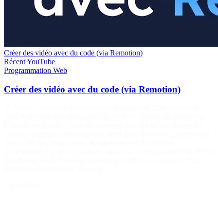
Créer des vidéo avec du code (via Remotion)
Récent
YouTube
Programmation
Web
Créer des vidéo avec du code (via Remotion)
🔗 Article : https://grafikart.fr/tutoriels/remotion-2350 Remotion
permet de créer des vidéos avec du code en s'appuyant sur React.
L'intérêt est double : on peut construire des animations de manière
précise, mais aussi automatiser la génération de vidéos puisque tout
repose sur des composants, des propriétés et des fichiers
manipulables par un script ou un agent IA. 00:00 Introduction 00:39
Installation 02:38 Première animation 13:56 Les séquences 15:27
Remotion Studio 16:40 Séries &…
7 août 2026