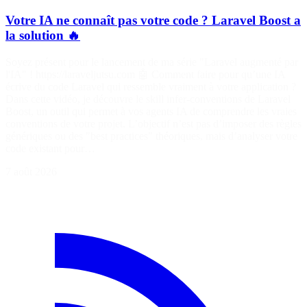
Votre IA ne connaît pas votre code ? Laravel Boost a
la solution 🔥
Soyez présent pour le lancement de ma série "Laravel augmenté par
l'IA" ! https://laraveljutsu.com 🤖 Comment faire pour qu’une IA
écrive du code Laravel qui ressemble vraiment à votre application ?
Dans cette vidéo, je découvre le skill infer-conventions de Laravel
Boost, un outil qui permet à vos agents IA de comprendre les vraies
conventions de votre projet. L’objectif n’est pas d’imposer des règles
génériques ou des "best practices" théoriques, mais d’analyser votre
code existant pour…
7 août 2026