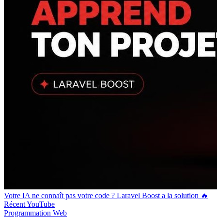
Votre IA ne connaît pas votre code ? Laravel Boost a la solution 🔥
Récent
YouTube
Programmation
Web