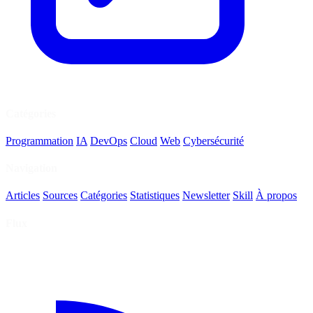
Catégories
Programmation
IA
DevOps
Cloud
Web
Cybersécurité
Navigation
Articles
Sources
Catégories
Statistiques
Newsletter
Skill
À propos
Flux