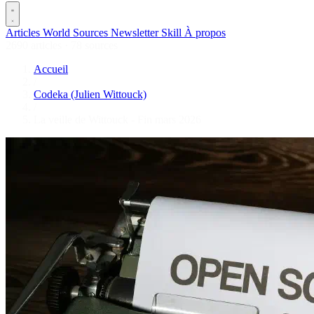
Articles
World
Sources
Newsletter
Skill
À propos
2690 articles
·
78 sources
Accueil
/
Codeka (Julien Wittouck)
/
La veille de Wittouck - Fin mars 2026