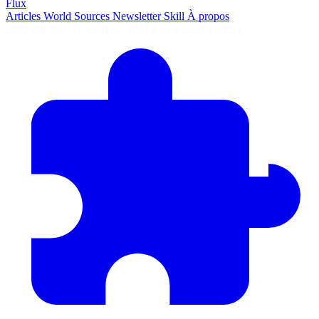
Flux
Articles
World
Sources
Newsletter
Skill
À propos
2690 articles
·
78 sources
·
MàJ 8 août 2026 à 04:55