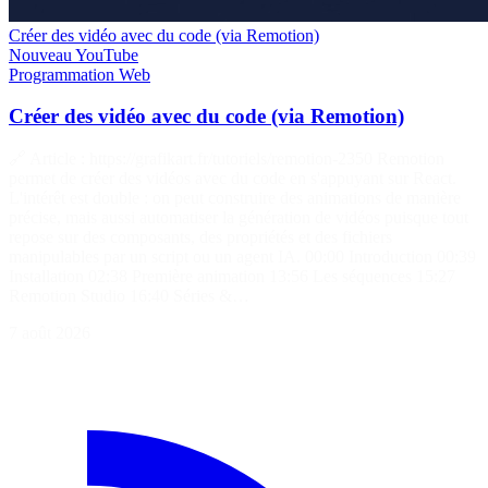
Créer des vidéo avec du code (via Remotion)
Nouveau
YouTube
Programmation
Web
Créer des vidéo avec du code (via Remotion)
🔗 Article : https://grafikart.fr/tutoriels/remotion-2350 Remotion
permet de créer des vidéos avec du code en s'appuyant sur React.
L'intérêt est double : on peut construire des animations de manière
précise, mais aussi automatiser la génération de vidéos puisque tout
repose sur des composants, des propriétés et des fichiers
manipulables par un script ou un agent IA. 00:00 Introduction 00:39
Installation 02:38 Première animation 13:56 Les séquences 15:27
Remotion Studio 16:40 Séries &…
7 août 2026