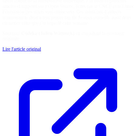
sujets autour de la souveraineté numérique. J’ai aussi lu plusieurs
articles et rapports sur l’Open Source, écrits par la CNCF et la Linux
Foundation (les sujets sont connexes). Ces sujets ont d’ailleurs
maintenant le droit à leur propre tag 😆 Je vous conseille aussi deux
chouettes talks que j’ai regardé cette semaine.
Soutenez
Codeka (Julien Wittouck)
en consultant la ressource
originale
Lire l'article original