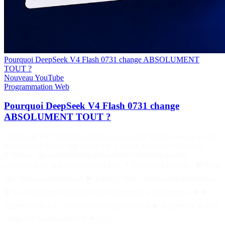
Pourquoi DeepSeek V4 Flash 0731 change ABSOLUMENT
TOUT ?
Nouveau
YouTube
Programmation
Web
Pourquoi DeepSeek V4 Flash 0731 change
ABSOLUMENT TOUT ?
DeepSeek V4 Flash vient de faire un énorme bond en avant sur les
benchmarks dédiés aux agents IA. Coding, terminal, utilisation
d’outils… les performances progressent fortement, tout en
conservant un prix extrêmement bas. 📌 Retrouvez moi sur : ▶️ Mon
site : https://pentiminax.fr ▶️ Twitter : https://twitter.com/Pentiminax
★ Les meilleures formations pour apprendre à programmer ★ ▶️
Apprendre le C# : http://bit.ly/csharp-course-fr ▶️ Apprendre le PHP
: http://bit.ly/php-course-fr ★ Les…