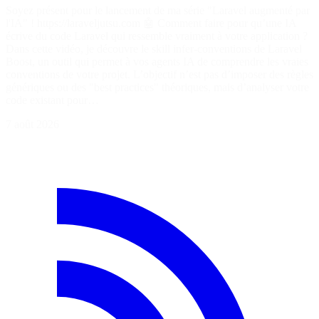
Soyez présent pour le lancement de ma série "Laravel augmenté par
l'IA" ! https://laraveljutsu.com 🤖 Comment faire pour qu’une IA
écrive du code Laravel qui ressemble vraiment à votre application ?
Dans cette vidéo, je découvre le skill infer-conventions de Laravel
Boost, un outil qui permet à vos agents IA de comprendre les vraies
conventions de votre projet. L’objectif n’est pas d’imposer des règles
génériques ou des "best practices" théoriques, mais d’analyser votre
code existant pour…
7 août 2026