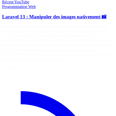
Récent
YouTube
Programmation
Web
Laravel 13 : Manipuler des images nativement 📸
Maîtrise Laravel sur https://laraveljutsu.com/ Laravel 13 introduit
une API native pour manipuler facilement les images. Dans cette
vidéo, je te montre deux méthodes particulièrement utiles : ✅
orient() : corrige automatiquement l'orientation des photos grâce aux
données EXIF (idéal pour les photos prises avec un smartphone). ✅
cover() : redimensionne et recadre une image pour obtenir
exactement les dimensions souhaitées, parfait pour les avatars et les
miniatures. 📖 Documentation officielle :…
5 août 2026