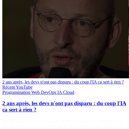
2 ans après, les devs n'ont pas disparu : du coup l'IA ca sert à rien ?
Récent
YouTube
Programmation
Web
DevOps
IA
Cloud
2 ans après, les devs n'ont pas disparu : du coup l'IA
ca sert à rien ?
En 2023, on nous promettait la fin des développeurs, remplacés par
une IA toute-puissante codant plus vite que son ombre. 2 ans plus