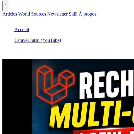
Articles
World
Sources
Newsletter
Skill
À propos
2675 articles
·
78 sources
Accueil
/
Laravel Jutsu (YouTube)
/
Tu fais sûrement MAL tes recherches Laravel 😳