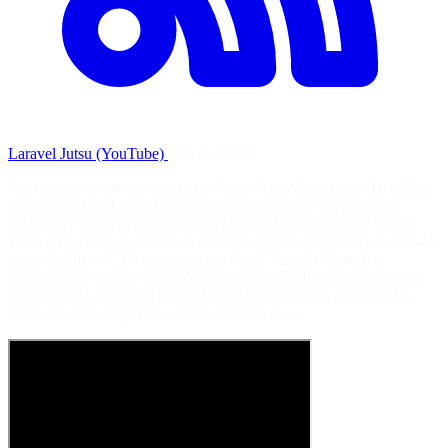
Laravel Jutsu (YouTube)
·
24 mai 2026
Pour passer au niveau supérieur : https://laraveljutsu.com Tu utilises
orWhere() dans Laravel pour faire une recherche sur plusieurs
colonnes ? Alors tu peux créer un bug SQL sans même le voir 👀
Dans cette vidéo, je montre la nouvelle feature groupOr() de laravel-
query-builder v7.3.0 annoncée par Freek Van der Herten, et
pourquoi elle change complètement les recherches multi-colonnes
dans Laravel. On voit : le problème des AND / OR pourquoi les
callbacks sont dangereux comment éviter les…