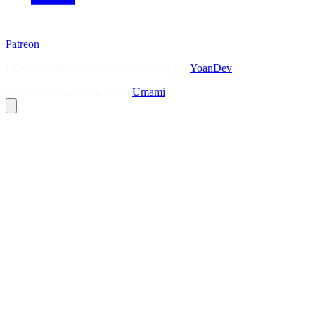
Patreon
Flux — Veille technologique agrégée par
YoanDev
Analytique sans cookies via
Umami