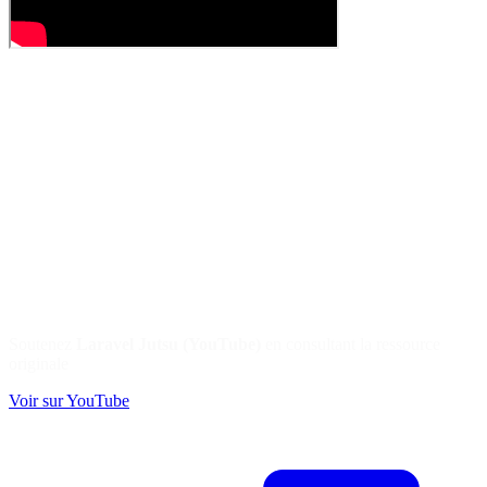
Soutenez
Laravel Jutsu (YouTube)
en consultant la ressource
originale
Voir sur YouTube