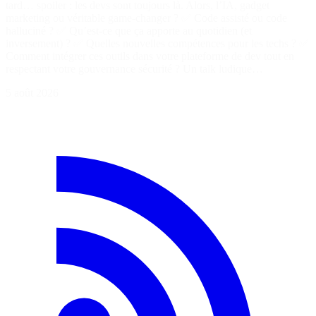
tard… spoiler : les devs sont toujours là. Alors, l’IA, gadget
marketing ou véritable game-changer ? ✅ Code assisté ou code
halluciné ? ✅ Qu’est-ce que ça apporte au quotidien (et
inversement) ? ✅ Quelles nouvelles compétences pour les techs ? ✅
Comment intégrer ces outils dans votre plateforme de dev tout en
respectant votre gouvernance sécurité ? Un talk ludique…
5 août 2026