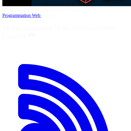
Tu fais sûrement MAL tes recherches Laravel 😳
Programmation
Web
YouTube
Tu fais sûrement MAL tes recherches
Laravel 😳