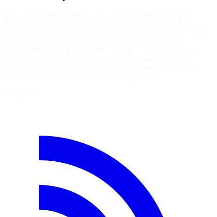
Meta vient de lancer Muse Code, son nouvel agent IA pour le
développement, propulsé par Muse Spark 1.2. Peut-il réellement
concurrencer Claude Code, OpenAI Codex ou Gemini CLI ? Dans
cette vidéo, je teste Muse Code sur un véritable projet de
développement afin d’évaluer ses capacités : compréhension du
code, génération de fonctionnalités, modification de plusieurs
fichiers, utilisation du terminal et qualité des résultats. Muse Code
peut-il devenir une vraie alternative aux agents de…
6 août 2026