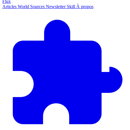
Flux
Articles
World
Sources
Newsletter
Skill
À propos
2675 articles
·
78 sources
·
MàJ 7 août 2026 à 05:40