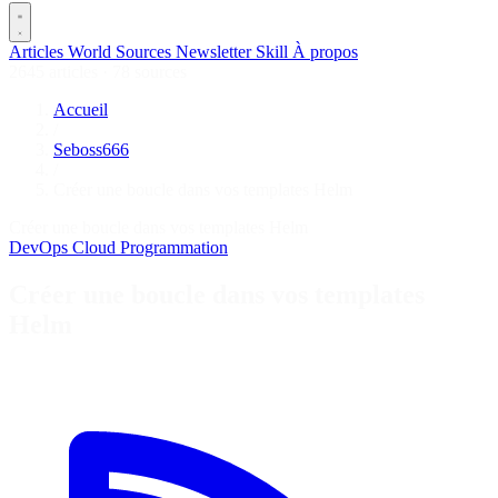
Articles
World
Sources
Newsletter
Skill
À propos
2645 articles
·
78 sources
Accueil
/
Seboss666
/
Créer une boucle dans vos templates Helm
Créer une boucle dans vos templates Helm
DevOps
Cloud
Programmation
Créer une boucle dans vos templates
Helm