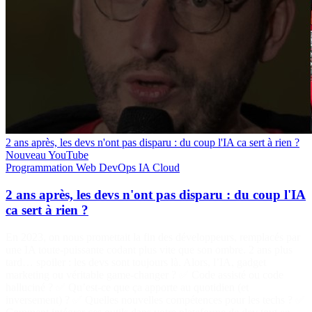
2 ans après, les devs n'ont pas disparu : du coup l'IA ca sert à rien ?
Nouveau
YouTube
Programmation
Web
DevOps
IA
Cloud
2 ans après, les devs n'ont pas disparu : du coup l'IA
ca sert à rien ?
En 2023, on nous promettait la fin des développeurs, remplacés par
une IA toute-puissante codant plus vite que son ombre. 2 ans plus
tard… spoiler : les devs sont toujours là. Alors, l’IA, gadget
marketing ou véritable game-changer ? ✅ Code assisté ou code
halluciné ? ✅ Qu’est-ce que ça apporte au quotidien (et
inversement) ? ✅ Quelles nouvelles compétences pour les techs ? ✅