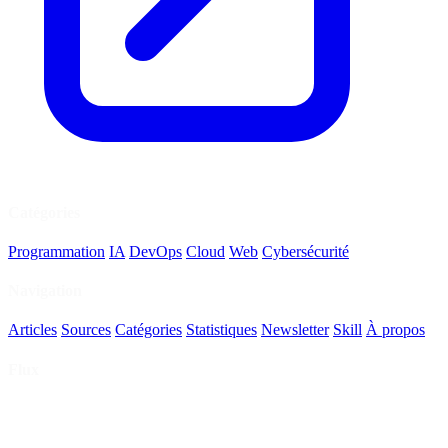
Catégories
Programmation
IA
DevOps
Cloud
Web
Cybersécurité
Navigation
Articles
Sources
Catégories
Statistiques
Newsletter
Skill
À propos
Flux