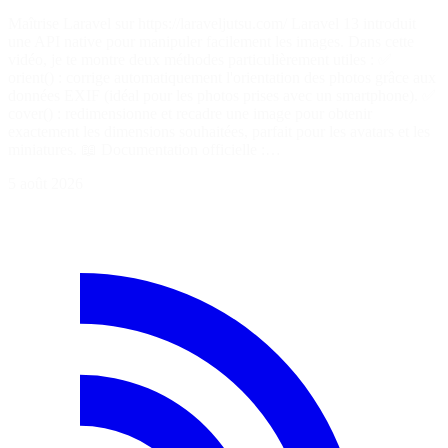
Maîtrise Laravel sur https://laraveljutsu.com/ Laravel 13 introduit
une API native pour manipuler facilement les images. Dans cette
vidéo, je te montre deux méthodes particulièrement utiles : ✅
orient() : corrige automatiquement l'orientation des photos grâce aux
données EXIF (idéal pour les photos prises avec un smartphone). ✅
cover() : redimensionne et recadre une image pour obtenir
exactement les dimensions souhaitées, parfait pour les avatars et les
miniatures. 📖 Documentation officielle :…
5 août 2026