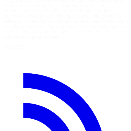
"Pour beaucoup de personnes, l'intérêt d'une conversation, c'est de
découvrir des choses qu'on ne savait pas" Série spéciale
Intelligence(s) Cet été, IFTTD part en exploration. Sur les 52
derniers épisodes, on a parlé d'intelligence artificielle 38 fois. On
maîtrise plutôt bien la partie artificielle &mdash mais l'intelligence, la
vraie, l'originale, on n'en a presque jamais parlé. Alors le temps d'un
été, on remonte à la source : 6 épisodes, 6 chercheurs, pour
comprendre ce qu'est vraiment…
5 août 2026