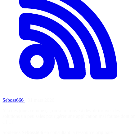
Seboss666
·
31 mars 2026
Y’a des jours comme ça, on se retrouve à devoir trouver des
solutions un peu sales pour gérer une application mal foutue dont on
a [...]
Soutenez
Seboss666
en consultant la ressource originale