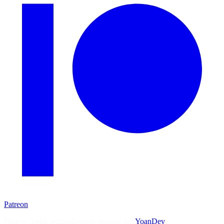
Patreon
Flux — Veille technologique agrégée par
YoanDev