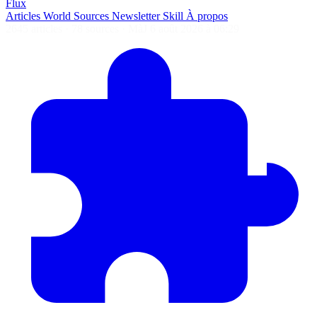
Flux
Articles
World
Sources
Newsletter
Skill
À propos
2645 articles
·
78 sources
·
MàJ 6 août 2026 à 06:29