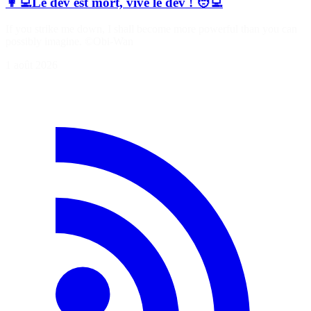
👩‍💻Le dev est mort, vive le dev ! 🧑‍💻
If you strike me down, I shall become more powerful than you can
possibly imagine. ©Obi-Wan
1 août 2026