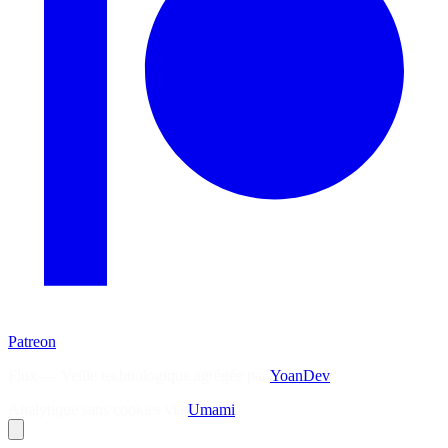
Patreon
Flux — Veille technologique agrégée par
YoanDev
Analytique sans cookies via
Umami