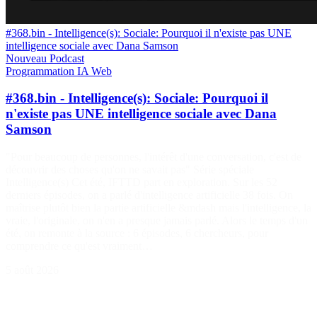
#368.bin - Intelligence(s): Sociale: Pourquoi il n'existe pas UNE
intelligence sociale avec Dana Samson
Nouveau
Podcast
Programmation
IA
Web
#368.bin - Intelligence(s): Sociale: Pourquoi il
n'existe pas UNE intelligence sociale avec Dana
Samson
"Pour beaucoup de personnes, l'intérêt d'une conversation, c'est de
découvrir des choses qu'on ne savait pas" Série spéciale
Intelligence(s) Cet été, IFTTD part en exploration. Sur les 52
derniers épisodes, on a parlé d'intelligence artificielle 38 fois. On
maîtrise plutôt bien la partie artificielle &mdash mais l'intelligence, la
vraie, l'originale, on n'en a presque jamais parlé. Alors le temps d'un
été, on remonte à la source : 6 épisodes, 6 chercheurs, pour
comprendre ce qu'est vraiment…
5 août 2026