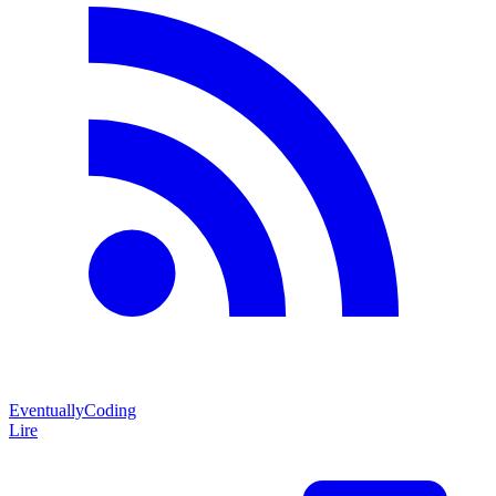
EventuallyCoding
Lire