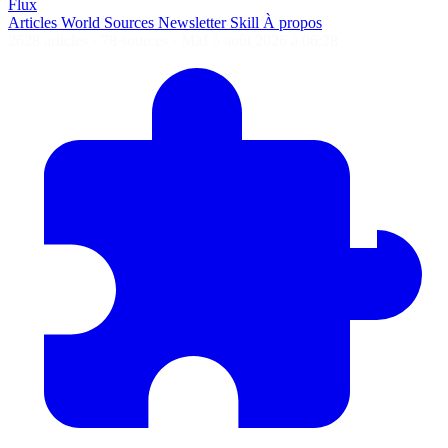
Flux
Articles
World
Sources
Newsletter
Skill
À propos
2628 articles
·
78 sources
·
MàJ 5 août 2026 à 06:28