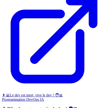
👩‍💻Le dev est mort, vive le dev ! 🧑‍💻
Programmation
DevOps
IA