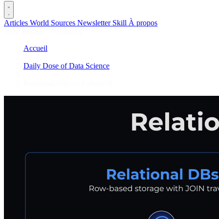
Articles
World
Sources
Newsletter
Skill
À propos
2628 articles
·
78 sources
Accueil
/
Daily Dose of Data Science
/
Relational DBs vs FalkorDB