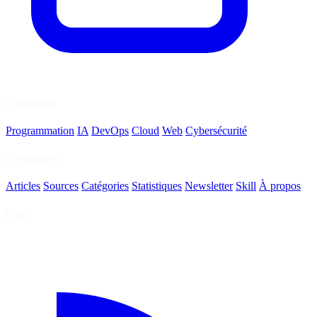
Catégories
Programmation
IA
DevOps
Cloud
Web
Cybersécurité
Navigation
Articles
Sources
Catégories
Statistiques
Newsletter
Skill
À propos
Flux