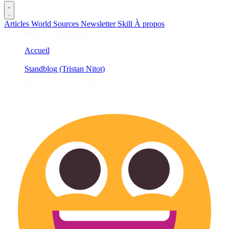
Articles
World
Sources
Newsletter
Skill
À propos
2701 articles
·
78 sources
Accueil
/
Standblog (Tristan Nitot)
/
En vrac de janvier 2026