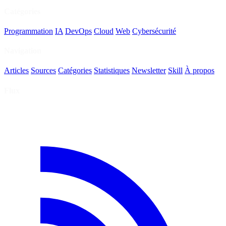
Catégories
Programmation
IA
DevOps
Cloud
Web
Cybersécurité
Navigation
Articles
Sources
Catégories
Statistiques
Newsletter
Skill
À propos
Flux