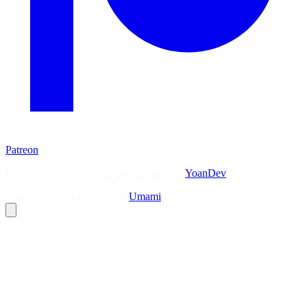
Patreon
Flux — Veille technologique agrégée par
YoanDev
Analytique sans cookies via
Umami