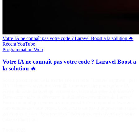
Votre IA ne connaît pas votre code ? Laravel Boost a la solution 🔥
Récent
YouTube
Programmation
Web
Votre IA ne connaît pas votre code ? Laravel Boost a
la solution 🔥
Soyez présent pour le lancement de ma série "Laravel augmenté par
l'IA" ! https://laraveljutsu.com 🤖 Comment faire pour qu’une IA
écrive du code Laravel qui ressemble vraiment à votre application ?
Dans cette vidéo, je découvre le skill infer-conventions de Laravel
Boost, un outil qui permet à vos agents IA de comprendre les vraies
conventions de votre projet. L’objectif n’est pas d’imposer des règles
génériques ou des "best practices" théoriques, mais d’analyser votre
code existant pour…
7 août 2026