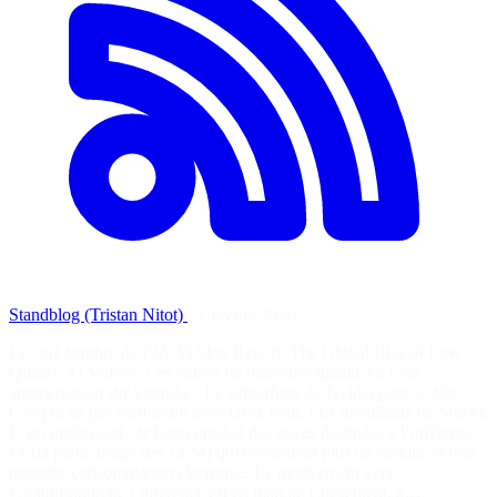
Standblog (Tristan Nitot)
·
1 février 2026
Le coté sombre de l’IA AI Slop Report: The Global Rise of Low-
Quality AI Videos. Les vidéos de mauvaise qualité en forte
augmentation sur Youtube ; Le subterfuge de Nvidia pour avaler
Groq (à ne pas confondre avec Grok.com, l’IA défaillante de Musk).
C’est intéressant car Groq produit des puces destinées à l’inférence
IA (la partie usage des LLM) qui promettent plus de rapidité et une
moindre consommation électrique. Le mouvement vers
l’optimisation de l’inférence est en marche ! Justement, à…