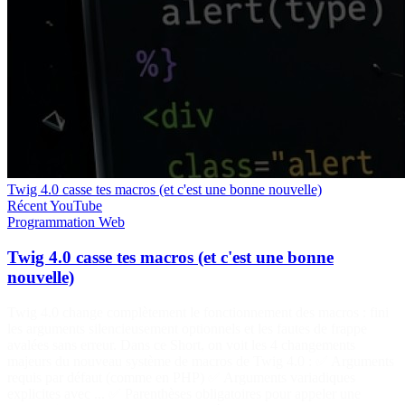
Twig 4.0 casse tes macros (et c'est une bonne nouvelle)
Récent
YouTube
Programmation
Web
Twig 4.0 casse tes macros (et c'est une bonne
nouvelle)
Twig 4.0 change complètement le fonctionnement des macros : fini
les arguments silencieusement optionnels et les fautes de frappe
avalées sans erreur. Dans ce Short, on voit les 4 changements
majeurs du nouveau système de macros de Twig 4.0 : ✅ Arguments
requis par défaut (comme en PHP) ✅ Arguments variadiques
explicites avec ... ✅ Parenthèses obligatoires pour appeler une