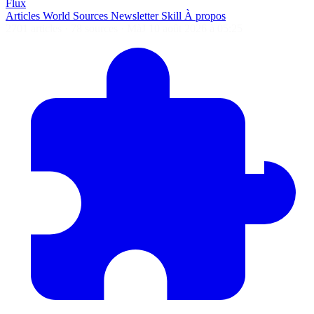
Flux
Articles
World
Sources
Newsletter
Skill
À propos
2701 articles
·
78 sources
·
MàJ 10 août 2026 à 05:25