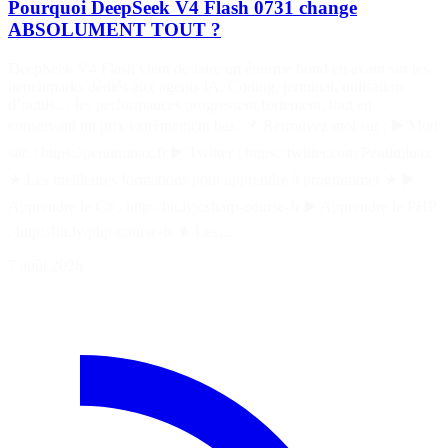
Pourquoi DeepSeek V4 Flash 0731 change
ABSOLUMENT TOUT ?
DeepSeek V4 Flash vient de faire un énorme bond en avant sur les
benchmarks dédiés aux agents IA. Coding, terminal, utilisation
d’outils… les performances progressent fortement, tout en
conservant un prix extrêmement bas. 📌 Retrouvez moi sur : ▶️ Mon
site : https://pentiminax.fr ▶️ Twitter : https://twitter.com/Pentiminax
★ Les meilleures formations pour apprendre à programmer ★ ▶️
Apprendre le C# : http://bit.ly/csharp-course-fr ▶️ Apprendre le PHP
: http://bit.ly/php-course-fr ★ Les…
7 août 2026