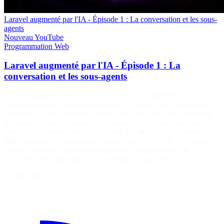
Laravel augmenté par l'IA - Épisode 1 : La conversation et les sous-
agents
Nouveau
YouTube
Programmation
Web
Laravel augmenté par l'IA - Épisode 1 : La
conversation et les sous-agents
Laravel augmenté par l'IA — Épisode 1 : Comprendre la
conversation et les sous-agents Dans cet épisode, on pose les bases :
comment un outil comme Claude Code (dans VSCode) comprend
réellement un projet Laravel, et pourquoi ce n'est pas juste "un
chatbot qui écrit du code". On y parle de : 🔹 CLAUDE.md et les
règles de projet (conventions Laravel, Pint, Pest…) 🔹 Le dossier
.ai/rules/ pour des règles spécifiques (ex: migrations.md) 🔹 La
mémoire persistante entre les conversations (préférences,…
9 août 2026