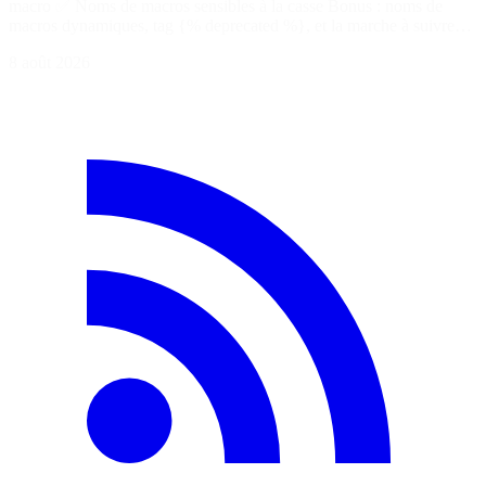
macro ✅ Noms de macros sensibles à la casse Bonus : noms de
macros dynamiques, tag {% deprecated %}, et la marche à suivre…
8 août 2026