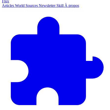
Flux
Articles
World
Sources
Newsletter
Skill
À propos
2693 articles
·
78 sources
·
MàJ 9 août 2026 à 05:04