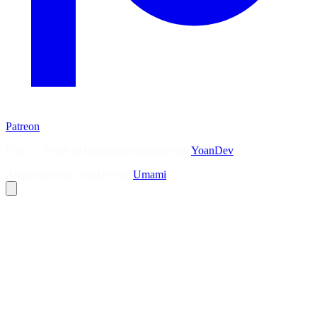
Patreon
Flux — Veille technologique agrégée par
YoanDev
Analytique sans cookies via
Umami