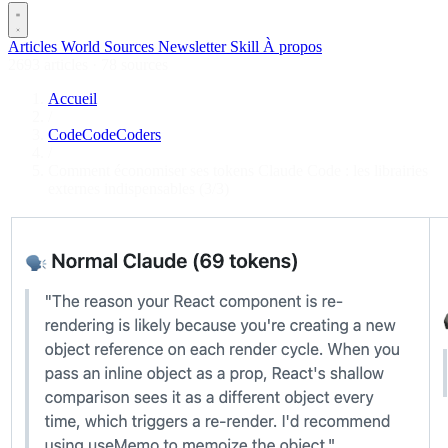
Articles
World
Sources
Newsletter
Skill
À propos
2693 articles
·
78 sources
Accueil
/
CodeCodeCoders
/
Comment économiser ses tokens Claude Code : les librairies
externes indispensables (3/3)