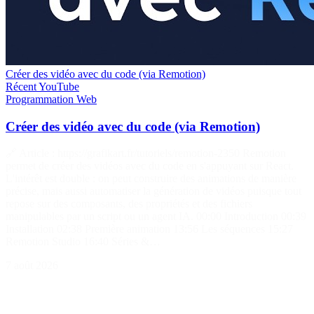
Créer des vidéo avec du code (via Remotion)
Récent
YouTube
Programmation
Web
Créer des vidéo avec du code (via Remotion)
🔗 Article : https://grafikart.fr/tutoriels/remotion-2350 Remotion
permet de créer des vidéos avec du code en s'appuyant sur React.
L'intérêt est double : on peut construire des animations de manière
précise, mais aussi automatiser la génération de vidéos puisque tout
repose sur des composants, des propriétés et des fichiers
manipulables par un script ou un agent IA. 00:00 Introduction 00:39
Installation 02:38 Première animation 13:56 Les séquences 15:27
Remotion Studio 16:40 Séries &…
7 août 2026