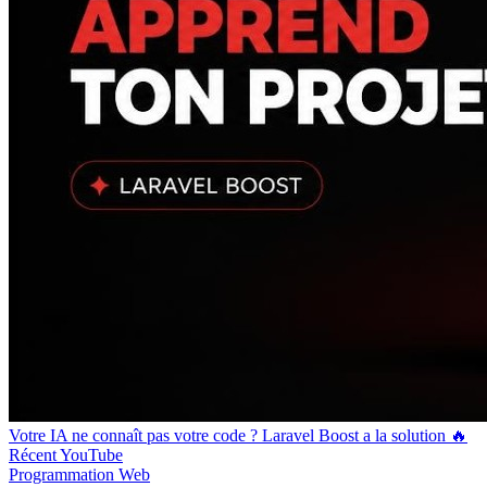
Votre IA ne connaît pas votre code ? Laravel Boost a la solution 🔥
Récent
YouTube
Programmation
Web