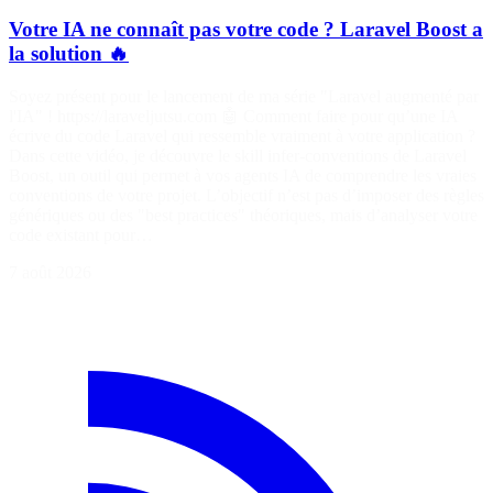
Votre IA ne connaît pas votre code ? Laravel Boost a
la solution 🔥
Soyez présent pour le lancement de ma série "Laravel augmenté par
l'IA" ! https://laraveljutsu.com 🤖 Comment faire pour qu’une IA
écrive du code Laravel qui ressemble vraiment à votre application ?
Dans cette vidéo, je découvre le skill infer-conventions de Laravel
Boost, un outil qui permet à vos agents IA de comprendre les vraies
conventions de votre projet. L’objectif n’est pas d’imposer des règles
génériques ou des "best practices" théoriques, mais d’analyser votre
code existant pour…
7 août 2026