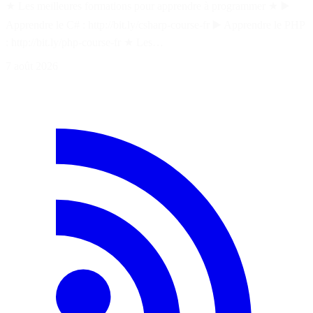
★ Les meilleures formations pour apprendre à programmer ★ ▶️
Apprendre le C# : http://bit.ly/csharp-course-fr ▶️ Apprendre le PHP
: http://bit.ly/php-course-fr ★ Les…
7 août 2026