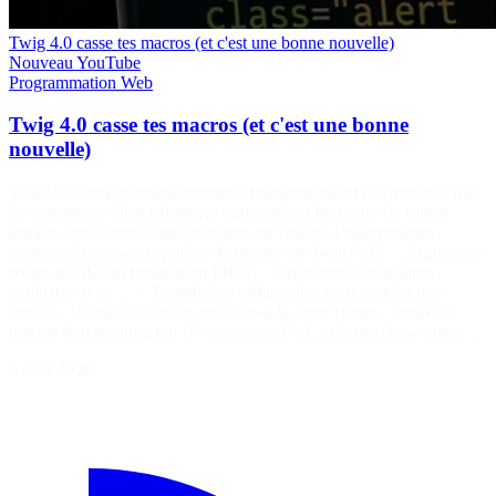
Twig 4.0 casse tes macros (et c'est une bonne nouvelle)
Nouveau
YouTube
Programmation
Web
Twig 4.0 casse tes macros (et c'est une bonne
nouvelle)
Twig 4.0 change complètement le fonctionnement des macros : fini
les arguments silencieusement optionnels et les fautes de frappe
avalées sans erreur. Dans ce Short, on voit les 4 changements
majeurs du nouveau système de macros de Twig 4.0 : ✅ Arguments
requis par défaut (comme en PHP) ✅ Arguments variadiques
explicites avec ... ✅ Parenthèses obligatoires pour appeler une
macro ✅ Noms de macros sensibles à la casse Bonus : noms de
macros dynamiques, tag {% deprecated %}, et la marche à suivre…
8 août 2026