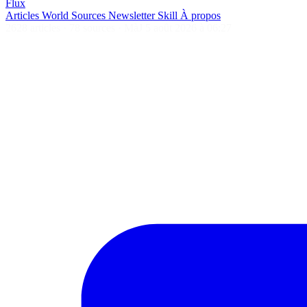
Flux
Articles
World
Sources
Newsletter
Skill
À propos
2628 articles
·
78 sources
·
MàJ 5 août 2026 à 06:27