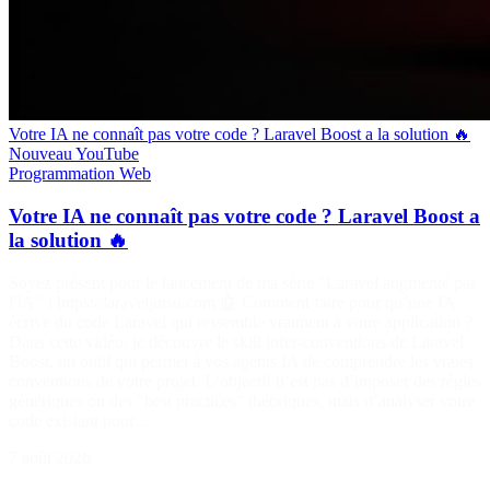
Votre IA ne connaît pas votre code ? Laravel Boost a la solution 🔥
Nouveau
YouTube
Programmation
Web
Votre IA ne connaît pas votre code ? Laravel Boost a
la solution 🔥
Soyez présent pour le lancement de ma série "Laravel augmenté par
l'IA" ! https://laraveljutsu.com 🤖 Comment faire pour qu’une IA
écrive du code Laravel qui ressemble vraiment à votre application ?
Dans cette vidéo, je découvre le skill infer-conventions de Laravel
Boost, un outil qui permet à vos agents IA de comprendre les vraies
conventions de votre projet. L’objectif n’est pas d’imposer des règles
génériques ou des "best practices" théoriques, mais d’analyser votre
code existant pour…
7 août 2026