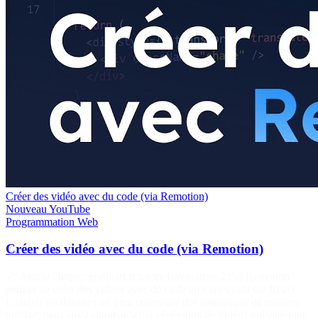
Créer des vidéo avec du code (via Remotion)
Nouveau
YouTube
Programmation
Web
Créer des vidéo avec du code (via Remotion)
🔗 Article : https://grafikart.fr/tutoriels/remotion-2350 Remotion
permet de créer des vidéos avec du code en s'appuyant sur React.
L'intérêt est double : on peut construire des animations de manière
précise, mais aussi automatiser la génération de vidéos puisque tout