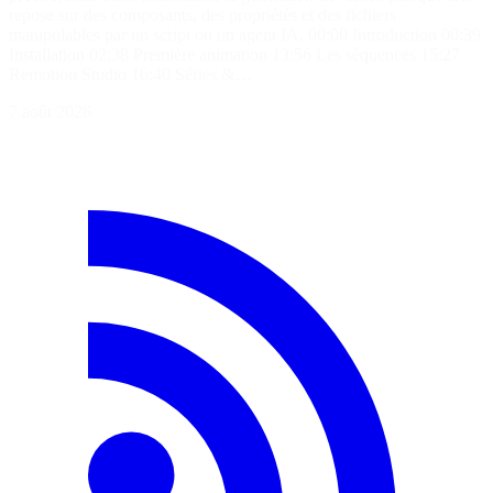
repose sur des composants, des propriétés et des fichiers
manipulables par un script ou un agent IA. 00:00 Introduction 00:39
Installation 02:38 Première animation 13:56 Les séquences 15:27
Remotion Studio 16:40 Séries &…
7 août 2026