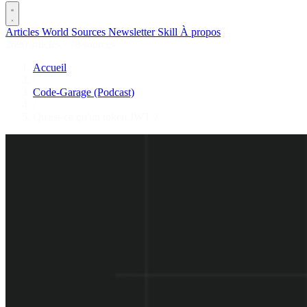
Articles
World
Sources
Newsletter
Skill
À propos
2690 articles
·
78 sources
Accueil
/
Code-Garage (Podcast)
/
Qu'est-ce qu'un token JWT ?