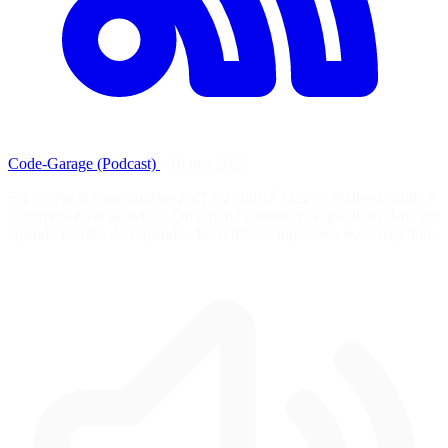
Code-Garage (Podcast)
·
18 mai 2026
Est-ce que le contenu d'un JWT est chiffré ? Est-ce qu'il est public ?
Comment est-il sécurisé ? On répond à toutes vos questions dans cet
épisode ! Notes de l'épisode : SecretPDF : https://www.secretpdf.io/