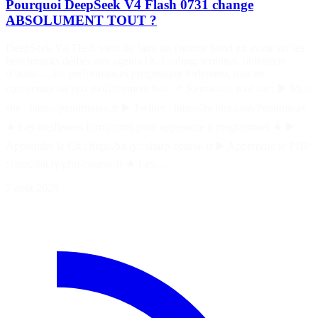
Pourquoi DeepSeek V4 Flash 0731 change
ABSOLUMENT TOUT ?
DeepSeek V4 Flash vient de faire un énorme bond en avant sur les
benchmarks dédiés aux agents IA. Coding, terminal, utilisation
d’outils… les performances progressent fortement, tout en
conservant un prix extrêmement bas. 📌 Retrouvez moi sur : ▶️ Mon
site : https://pentiminax.fr ▶️ Twitter : https://twitter.com/Pentiminax
★ Les meilleures formations pour apprendre à programmer ★ ▶️
Apprendre le C# : http://bit.ly/csharp-course-fr ▶️ Apprendre le PHP
: http://bit.ly/php-course-fr ★ Les…
7 août 2026