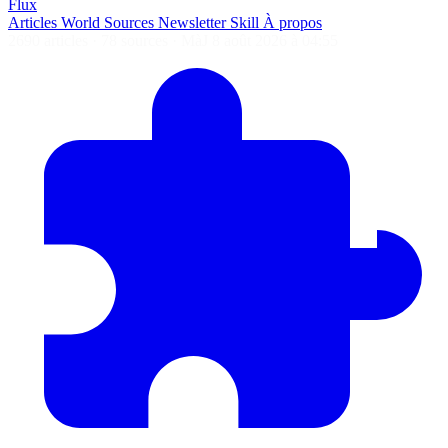
Flux
Articles
World
Sources
Newsletter
Skill
À propos
2690 articles
·
78 sources
·
MàJ 8 août 2026 à 04:55