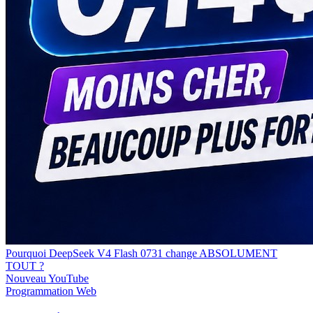
Pourquoi DeepSeek V4 Flash 0731 change ABSOLUMENT
TOUT ?
Nouveau
YouTube
Programmation
Web