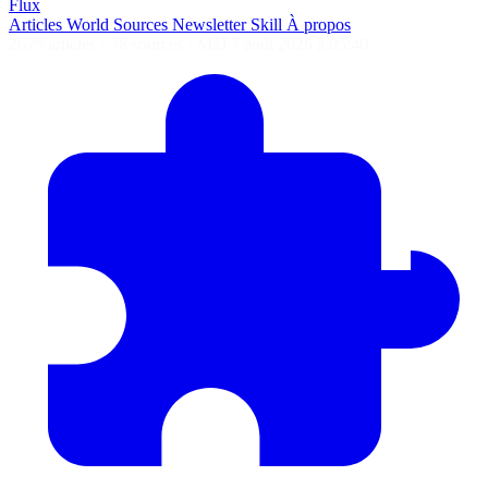
Flux
Articles
World
Sources
Newsletter
Skill
À propos
2675 articles
·
78 sources
·
MàJ 7 août 2026 à 05:40