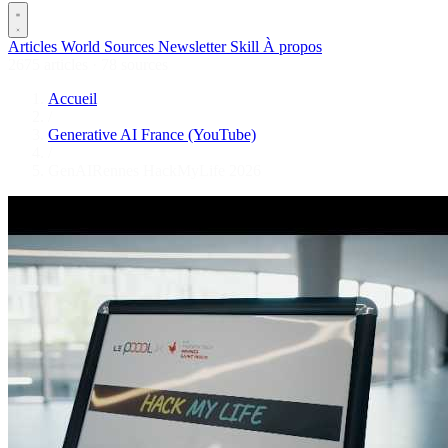
Articles
World
Sources
Newsletter
Skill
À propos
2675 articles
·
78 sources
Accueil
/
Generative AI France (YouTube)
/
GenAIRennes HackMyLife 2026