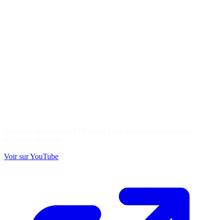
Soutenez
Generative AI France (YouTube)
en consultant la
ressource originale
Voir sur YouTube