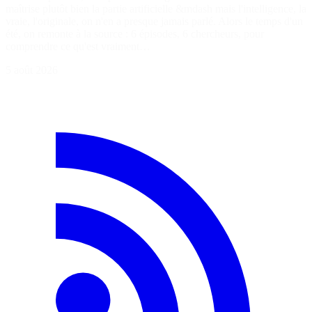
maîtrise plutôt bien la partie artificielle &mdash mais l'intelligence, la
vraie, l'originale, on n'en a presque jamais parlé. Alors le temps d'un
été, on remonte à la source : 6 épisodes, 6 chercheurs, pour
comprendre ce qu'est vraiment…
5 août 2026