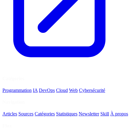
Catégories
Programmation
IA
DevOps
Cloud
Web
Cybersécurité
Navigation
Articles
Sources
Catégories
Statistiques
Newsletter
Skill
À propos
Flux