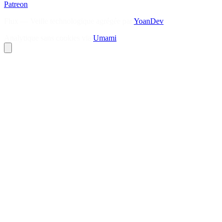
Patreon
Flux — Veille technologique agrégée par
YoanDev
Analytique sans cookies via
Umami