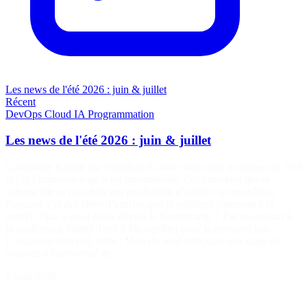
Les news de l'été 2026 : juin & juillet
Récent
DevOps
Cloud
IA
Programmation
Les news de l'été 2026 : juin & juillet
Ganapathy Kumar sur Unsplash Et nous voici déjà au milieu de l’été
et j’ai l’impression qu’il est interminable. Les canicules qui se
suivent ont eu raison de ma production d’articles sur mon blog.
Pourtant, j’ai des idées d’articles que je publierai sûrement à la
rentrée. Que s’est-il passé depuis le Breizhcamp ? J’ai pu assister à
la conférence Sunny Tech à Montpellier pour la première fois.
L’occasion était trop belle : Mon fils ainé effectuait son stage de
seconde à l’université de…
5 août 2026