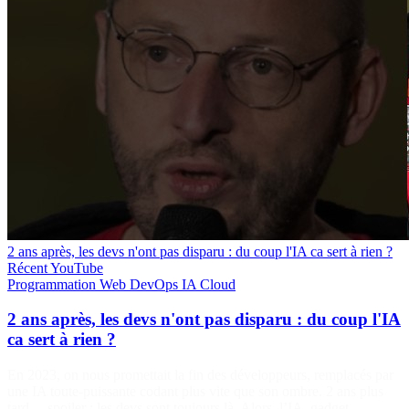
2 ans après, les devs n'ont pas disparu : du coup l'IA ca sert à rien ?
Récent
YouTube
Programmation
Web
DevOps
IA
Cloud
2 ans après, les devs n'ont pas disparu : du coup l'IA
ca sert à rien ?
En 2023, on nous promettait la fin des développeurs, remplacés par
une IA toute-puissante codant plus vite que son ombre. 2 ans plus
tard… spoiler : les devs sont toujours là. Alors, l’IA, gadget