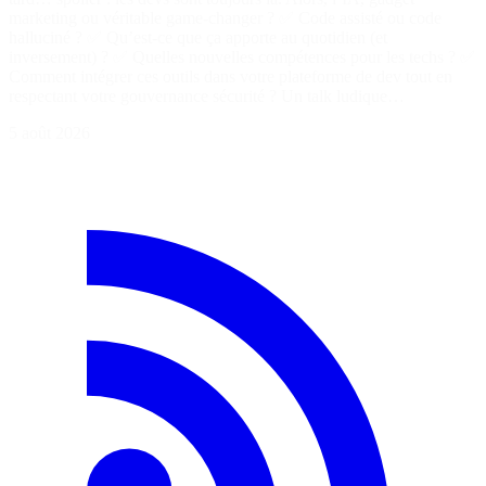
marketing ou véritable game-changer ? ✅ Code assisté ou code
halluciné ? ✅ Qu’est-ce que ça apporte au quotidien (et
inversement) ? ✅ Quelles nouvelles compétences pour les techs ? ✅
Comment intégrer ces outils dans votre plateforme de dev tout en
respectant votre gouvernance sécurité ? Un talk ludique…
5 août 2026