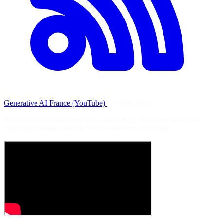
Generative AI France (YouTube)
·
11 juin 2026
HackMyLife Rennes 5 et 6 Juin 2026 https://hack-my-life.fr/ 1er
Hackathon rennais avec la team Generative AI Rennes