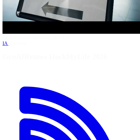
GenAIRennes HackMyLife 2026
IA
YouTube
GenAIRennes HackMyLife 2026