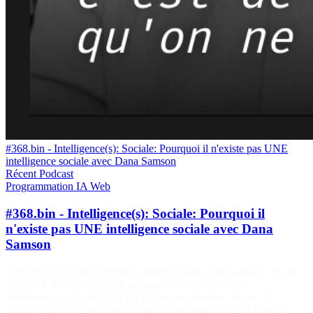
#368.bin - Intelligence(s): Sociale: Pourquoi il n'existe pas UNE
intelligence sociale avec Dana Samson
Récent
Podcast
Programmation
IA
Web
#368.bin - Intelligence(s): Sociale: Pourquoi il
n'existe pas UNE intelligence sociale avec Dana
Samson
"Pour beaucoup de personnes, l'intérêt d'une conversation, c'est de
découvrir des choses qu'on ne savait pas" Série spéciale
Intelligence(s) Cet été, IFTTD part en exploration. Sur les 52
derniers épisodes, on a parlé d'intelligence artificielle 38 fois. On