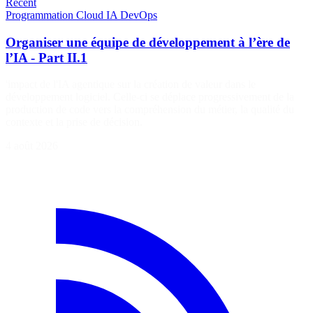
Récent
Programmation
Cloud
IA
DevOps
Organiser une équipe de développement à l’ère de
l’IA - Part II.1
'impact de l'IA agentique sur la création de valeur dans le
développement logiciel. Celle-ci se déplace progressivement de la
production de code vers la compréhension du métier, la qualité du
contexte et la prise de décision.
4 août 2026